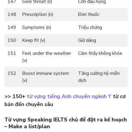
147
Sore throat (n)
Cơn đau họng
148
Prescription (n)
Đơn thuốc
149
Symptoms (n)
Triệu chứng
150
Keep fit (v)
Giữ dáng
151
Feel under the weather
Cảm thấy không khỏe
(v)
152
Boost immune system
Tăng cường hệ miễn
(v)
dịch
>> 150+
từ vựng tiếng Anh chuyên ngành Y
từ cơ
bản đến chuyên sâu
Từ vựng Speaking
IELTS
chủ đề đặt ra kế hoạch
– Make a list/plan