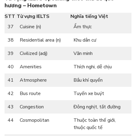
hương – Hometown
STT
Từ vựng IELTS
Nghĩa tiếng Việt
37
Cuisine (n)
Ẩm thực
38
Residential area (n)
Khu dân cư
39
Civilized (adj)
Văn minh
40
Amenities
Thích nghi, dễ chịu
41
Atmosphere
Bầu khí quyển
42
Bus route
Tuyến xe buýt
43
Congestion
Đông nghịt, tắt đường
44
Cosmopolitan
Thuộc toàn thế giới,
thuộc quốc tế