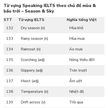
Từ vựng Speaking IELTS theo chủ đề mùa &
bầu trời – Season & Sky
STT
Từ vựng IELTS
Nghĩa tiếng Việt
132
Dry season (n)
Mùa khô
133
Rainy season (n)
Mùa mưa
134
Raincoat (n)
Áo mưa
135
Scorching (adj)
Nóng thiêu đốt
136
Slippery (adj)
Trơn trượt
137
Moist (adj)
Ẩm ướt
138
Temperature (n)
Nhiệt độ
139
Drift across (v)
Trôi qua