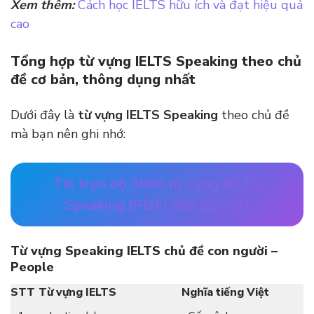
Xem thêm:
Cách học IELTS hữu ích và đạt hiệu quả
cao
Tổng hợp từ vựng IELTS
Speaking
theo chủ
đề cơ bản, thông dụng nhất
Dưới đây là
từ vựng IELTS Speaking
theo chủ đề
mà bạn nên ghi nhớ:
Tải trọn bộ 3000 từ vựng IELTS
Speaking (PDF) đầy đủ nhất
Từ vựng Speaking
IELTS
chủ đề con người –
People
STT
Từ vựng IELTS
Nghĩa tiếng Việt