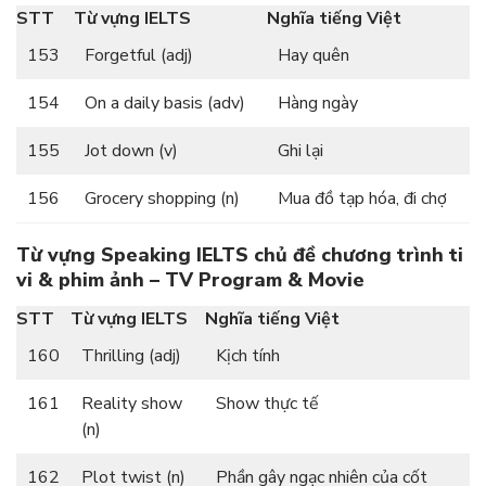
STT
Từ vựng IELTS
Nghĩa tiếng Việt
153
Forgetful (adj)
Hay quên
154
On a daily basis (adv)
Hàng ngày
155
Jot down (v)
Ghi lại
156
Grocery shopping (n)
Mua đồ tạp hóa, đi chợ
Từ vựng Speaking IELTS chủ đề chương trình ti
vi & phim ảnh – TV Program & Movie
STT
Từ vựng IELTS
Nghĩa tiếng Việt
160
Thrilling (adj)
Kịch tính
161
Reality show
Show thực tế
(n)
162
Plot twist (n)
Phần gây ngạc nhiên của cốt