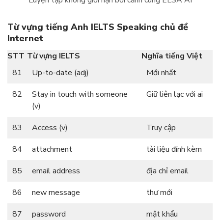
Luyện tập không giới hạn bối cảnh cùng ELSA AI
Từ vựng tiếng Anh IELTS Speaking chủ đề
Internet
STT
Từ vựng IELTS
Nghĩa tiếng Việt
81
Up-to-date (adj)
Mới nhất
82
Stay in touch with someone
Giữ liên lạc với ai
(v)
83
Access (v)
Truy cập
84
attachment
tài liệu đính kèm
85
email address
địa chỉ email
86
new message
thư mới
87
password
mật khẩu