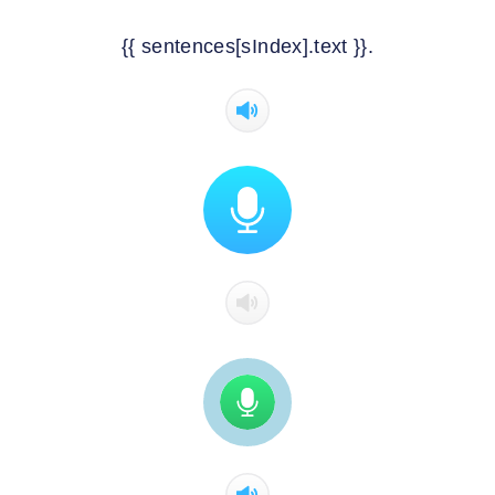
{{ sentences[sIndex].text }}.