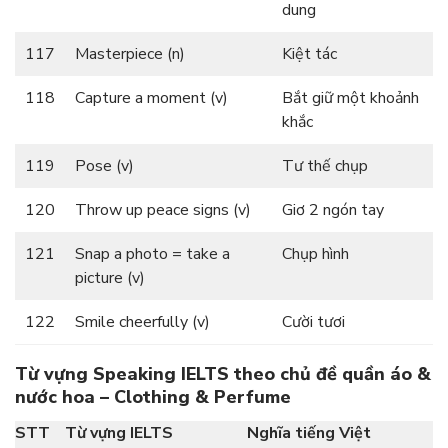
dung
117
Masterpiece (n)
Kiệt tác
118
Capture a moment (v)
Bắt giữ một khoảnh
khắc
119
Pose (v)
Tư thế chụp
120
Throw up peace signs (v)
Giơ 2 ngón tay
121
Snap a photo = take a
Chụp hình
picture (v)
122
Smile cheerfully (v)
Cười tươi
Từ vựng Speaking IELTS theo chủ đề quần áo &
nước hoa – Clothing & Perfume
STT
Từ vựng IELTS
Nghĩa tiếng Việt