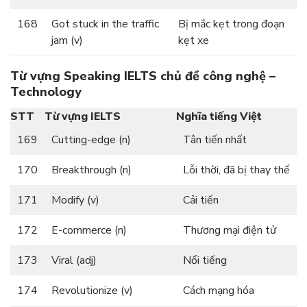
168
Got stuck in the traffic
Bị mắc kẹt trong đoạn
jam (v)
kẹt xe
Từ vựng Speaking IELTS chủ đề công nghệ –
Technology
STT
Từ vựng IELTS
Nghĩa tiếng Việt
169
Cutting-edge (n)
Tân tiến nhất
170
Breakthrough (n)
Lỗi thời, đã bị thay thế
171
Modify (v)
Cải tiến
172
E-commerce (n)
Thương mại điện tử
173
Viral (adj)
Nổi tiếng
174
Revolutionize (v)
Cách mạng hóa