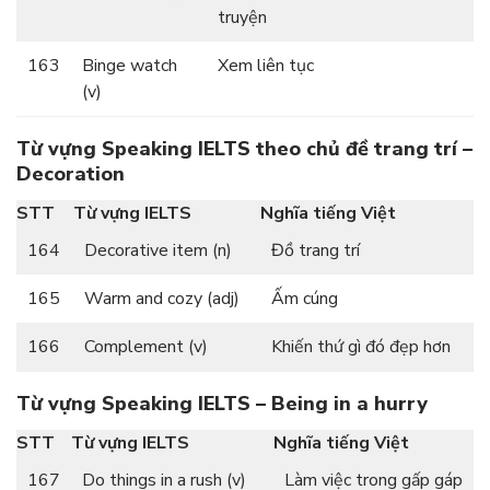
truyện
163
Binge watch
Xem liên tục
(v)
Từ vựng Speaking
IELTS
theo chủ đề trang trí –
Decoration
STT
Từ vựng IELTS
Nghĩa tiếng Việt
164
Decorative item (n)
Đồ trang trí
165
Warm and cozy (adj)
Ấm cúng
166
Complement (v)
Khiến thứ gì đó đẹp hơn
Từ vựng Speaking IELTS – Being in a hurry
STT
Từ vựng IELTS
Nghĩa tiếng Việt
167
Do things in a rush (v)
Làm việc trong gấp gáp