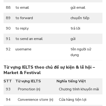
88
to email
gửi email
89
to forward
chuyển tiếp
90
to reply
trả lời
91
to send an email
gửi
92
username
tên người sử
dụng
Từ vựng IELTS theo chủ đề sự kiện & lễ hội –
Market & Festival
STT
Từ vựng IELTS
Nghĩa tiếng Việt
93
Promotion (n)
Chương trình khuyến mãi
94
Convenience store (n)
Cửa hàng tiện lợi