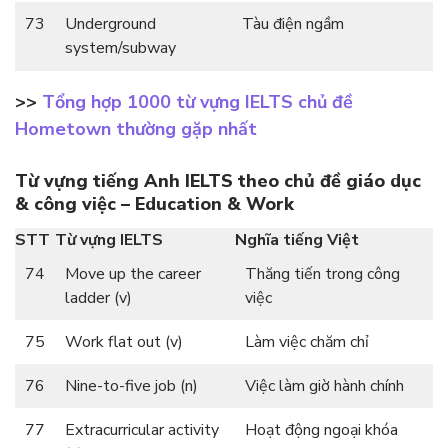
73
Underground
Tàu điện ngầm
system/subway
>>
Tổng hợp 1000 từ vựng IELTS chủ đề
Hometown thường gặp nhất
Từ vựng tiếng Anh IELTS theo chủ đề giáo dục
& công việc – Education & Work
STT
Từ vựng IELTS
Nghĩa tiếng Việt
74
Move up the career
Thăng tiến trong công
ladder (v)
việc
75
Work flat out (v)
Làm việc chăm chỉ
76
Nine-to-five job (n)
Việc làm giờ hành chính
77
Extracurricular activity
Hoạt động ngoại khóa