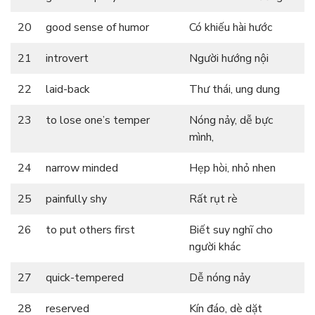
20
good sense of humor
Có khiếu hài hước
21
introvert
Người hướng nội
22
laid-back
Thư thái, ung dung
23
to lose one’s temper
Nóng nảy, dễ bực
mình,
24
narrow minded
Hẹp hòi, nhỏ nhen
25
painfully shy
Rất rụt rè
26
to put others first
Biết suy nghĩ cho
người khác
27
quick-tempered
Dễ nóng nảy
28
reserved
Kín đáo, dè dặt