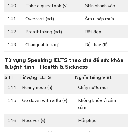
140
Take a quick look (v)
Nhìn nhanh vào
141
Overcast (adj)
Âm u sắp mưa
142
Breathtaking (adj)
Rất đẹp
143
Changeable (adj)
Dễ thay đổi
Từ vựng Speaking IELTS theo chủ đề sức khỏe
& bệnh tình – Health & Sickness
STT
Từ vựng IELTS
Nghĩa tiếng Việt
144
Runny nose (n)
Chảy nước mũi
145
Go down with a flu (v)
Không khỏe vì cảm
cúm
146
Recover (v)
Hồi phục