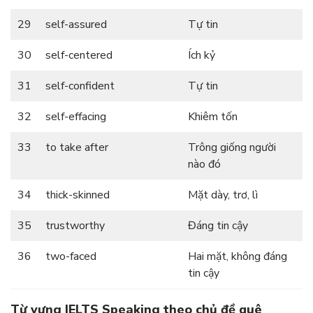
29
self-assured
Tự tin
30
self-centered
Ích kỷ
31
self-confident
Tự tin
32
self-effacing
Khiêm tốn
33
to take after
Trông giống người
nào đó
34
thick-skinned
Mặt dày, trơ, lì
35
trustworthy
Đáng tin cậy
36
two-faced
Hai mặt, không đáng
tin cậy
Từ vựng IELTS Speaking theo chủ đề quê