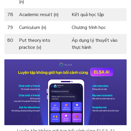
(n)
78
Academic result (n)
Kết quả học tập
79
Curriculum (n)
Chương trình học
80
Put theory into
Áp dụng lý thuyết vào
practice (v)
thực hành