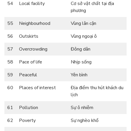
54
Local facility
Cơ sở vật chất tại địa
phương
55
Neighbourhood
Vùng lân cận
56
Outskirts
Vùng ngoại ô
57
Overcrowding
Đông dân
58
Pace of life
Nhịp sống
59
Peaceful
Yên bình
60
Places of interest
Địa điểm thu hút khách du
lịch
61
Pollution
Sự ô nhiễm
62
Poverty
Sự nghèo khổ