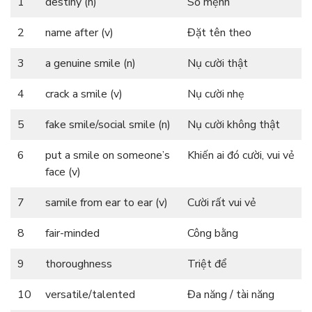
1
destiny (n)
Số mệnh
2
name after (v)
Đặt tên theo
3
a genuine smile (n)
Nụ cười thật
4
crack a smile (v)
Nụ cười nhẹ
5
fake smile/social smile (n)
Nụ cười không thật
6
put a smile on someone’s
Khiến ai đó cười, vui vẻ
face (v)
7
samile from ear to ear (v)
Cười rất vui vẻ
8
fair-minded
Công bằng
9
thoroughness
Triệt để
10
versatile/talented
Đa năng / tài năng