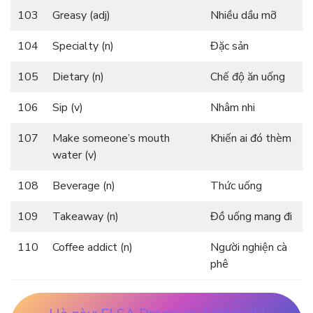
103
Greasy (adj)
Nhiều dầu mỡ
104
Specialty (n)
Đặc sản
105
Dietary (n)
Chế độ ăn uống
106
Sip (v)
Nhâm nhi
107
Make someone’s mouth
Khiến ai đó thèm
water (v)
108
Beverage (n)
Thức uống
109
Takeaway (n)
Đồ uống mang đi
110
Coffee addict (n)
Người nghiện cà
phê