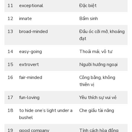
11
exceptional
Đặc biệt
12
innate
Bẩm sinh
13
broad-minded
Đầu óc cởi mở, khoáng
đạt
14
easy-going
Thoải mái, vô tư
15
extrovert
Người hướng ngoại
16
fair-minded
Công bằng, không
thiên vị
17
fun-loving
Yêu thích sự vui vẻ
18
to hide one’s light under a
Che giấu tài năng
bushel
19
good company
Tính cách hòa đồng