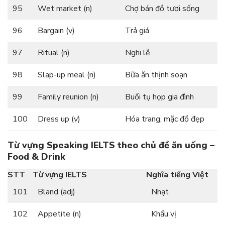
95
Wet market (n)
Chợ bán đồ tươi sống
96
Bargain (v)
Trả giá
97
Ritual (n)
Nghi lễ
98
Slap-up meal (n)
Bữa ăn thịnh soạn
99
Family reunion (n)
Buổi tụ họp gia đình
100
Dress up (v)
Hóa trang, mặc đồ đẹp
Từ vựng Speaking IELTS theo chủ đề ăn uống –
Food & Drink
STT
Từ vựng IELTS
Nghĩa tiếng Việt
101
Bland (adj)
Nhạt
102
Appetite (n)
Khẩu vị