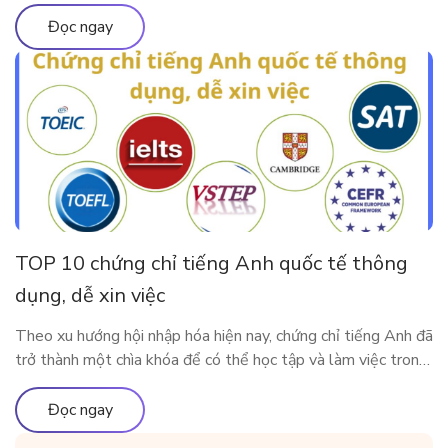
thành hiện thực. Tuy nhiên, thử thách lớn nhất mà anh phải
đối mặt trên hành trình này là tiếng Anh. Với ý chí kiên định,
Đọc ngay
Khoai đã bắt đầu hành […]
TOP 10 chứng chỉ tiếng Anh quốc tế thông
dụng, dễ xin việc
Theo xu hướng hội nhập hóa hiện nay, chứng chỉ tiếng Anh đã
trở thành một chìa khóa để có thể học tập và làm việc trong
môi trường quốc tế. Vậy có những chứng chỉ thông dụng nào
được Việt Nam và các nước lớn trên thế giới công nhận?
Đọc ngay
Cùng ELSA Premium tìm […]