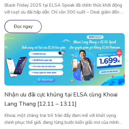
Black Friday 2025 tại ELSA Speak đã chính thức khởi động
với loạt ưu đãi hấp dẫn. Chỉ còn 300 suất – Deal giảm đến 5
Triệu sắp cháy hàng! Đây là dịp đặc biệt trong năm để sở
hữu các gói ELSA Premium và ELSA Pro với giá ưu đãi hiếm
Đọc ngay
có. Trải nghiệm […]
Nhận ưu đãi cực khủng tại ELSA cùng Khoai
Lang Thang [12.11 – 13.11]
Khoai, một chàng trai trẻ tràn đầy đam mê với khát vọng
chinh phục thế giới, đang từng bước biến giấc mơ của mình