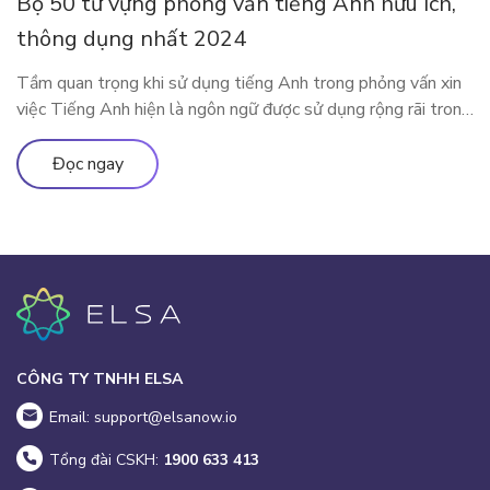
Bộ 50 từ vựng phỏng vấn tiếng Anh hữu ích,
thông dụng nhất 2024
Tầm quan trọng khi sử dụng tiếng Anh trong phỏng vấn xin
việc Tiếng Anh hiện là ngôn ngữ được sử dụng rộng rãi trong
cả giao tiếp đời sống cũng như trong công việc. Rất nhiều các
doanh nghiệp đã liệt kê tiếng Anh như một yêu cầu quan
Đọc ngay
trọng trong bản mô tả […]
CÔNG TY TNHH ELSA
Email: support@elsanow.io
Tổng đài CSKH:
1900 633 413