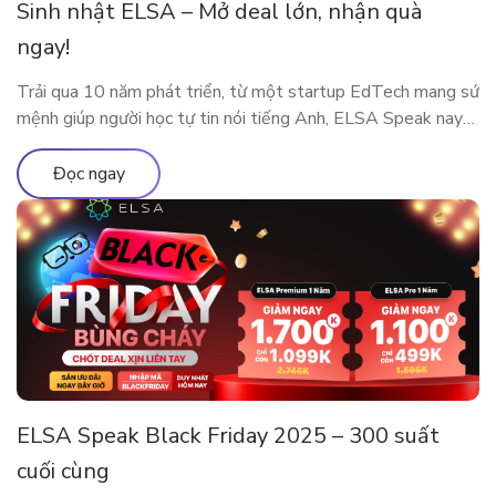
Sinh nhật ELSA – Mở deal lớn, nhận quà
ngay!
Trải qua 10 năm phát triển, từ một startup EdTech mang sứ
mệnh giúp người học tự tin nói tiếng Anh, ELSA Speak nay
đã trở thành nền tảng luyện phát âm và giao tiếp ứng dụng
AI được hàng triệu người dùng tại nhiều quốc gia tin tưởng
Đọc ngay
lựa chọn. Cột mốc 10 năm […]
ELSA Speak Black Friday 2025 – 300 suất
cuối cùng