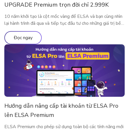
UPGRADE Premium trọn đời chỉ 2.999K
10 năm khởi tạo là cột mốc vàng để ELSA và bạn cùng nhìn
lại hành trình đã qua và tiếp tục đầu tư cho những giá trị bền
vững. Nhân dịp kỷ niệm sinh nhật thập kỷ rực rỡ, ELSA
Speak mang đến đặc quyền nâng cấp lớn nhất từ trước đến
Đọc ngay
nay, dành […]
Hướng dẫn nâng cấp tài khoản từ ELSA Pro
lên ELSA Premium
ELSA Premium cho phép sử dụng toàn bộ các tính năng mới