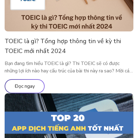
TOEIC là gì? Tổng hợp thông tin về kỳ thi
TOEIC mới nhất 2024
Bạn đang tìm hiểu TOEIC là gì? Thi TOEIC sẽ có được
những lợi ích nào hay cấu trúc của bài thi này ra sao? Mời các
độc giả theo chân ELSA Premium để tìm hiểu tất tần tật về
chứng chỉ TOEIC 2024 nhé! TOEIC là gì? Trên các diễn đàn
Đọc ngay
học tiếng Anh […]