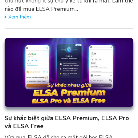
thu hút không ít sự chú ý kể từ khi ra mắt. Làm thế
nào để mua ELSA Premium…
Xem thêm
Sự khác biệt giữa ELSA Premium, ELSA Pro
và ELSA Free
Vừa qua, ELSA đã cho ra mắt gói học ELSA