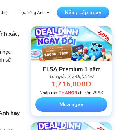
Nâng cấp ngay
 thiệu
Học tiếng Anh
-50%
nh xác,
DANH MỤC BÀI VIẾT
NỘI DUNG MỚI NHẤT
 học,
nh sử
ELSA Premium 1 năm
Giá gốc: 2,745,000Đ
1,716,000Đ
Nhập mã
THANG8
chỉ còn 799K
Mua ngay
 Anh hay