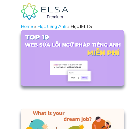
Home
»
Học tiếng Anh
»
Học IELTS