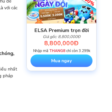
-50%
chủ đề
à với các
ELSA Premium trọn đời
Giá gốc: 8,800,000Đ
8,800,000Đ
Nhập mã
THANG8
chỉ còn 3.299k
 chóng,
Mua ngay
hiều nhất
g pháp