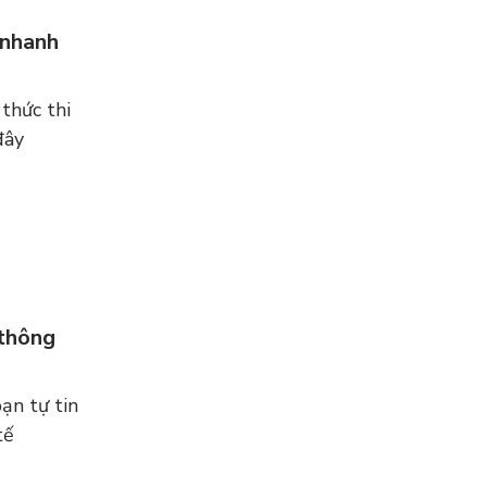
 nhanh
thức thi
đây
 thông
ạn tự tin
tế