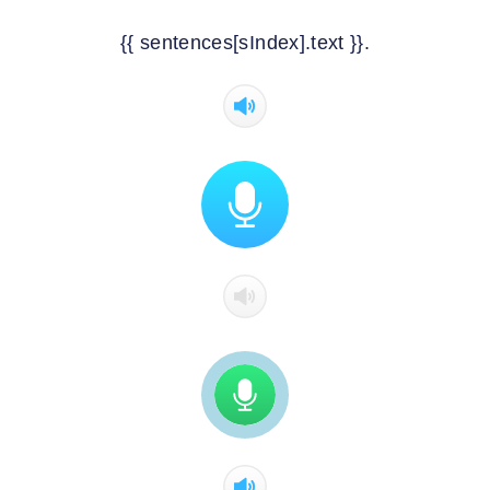
{{ sentences[sIndex].text }}.