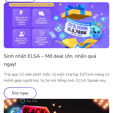
Sinh nhật ELSA – Mở deal lớn, nhận quà
ngay!
Trải qua 10 năm phát triển, từ một startup EdTech mang sứ
mệnh giúp người học tự tin nói tiếng Anh, ELSA Speak nay
đã trở thành nền tảng luyện phát âm và giao tiếp ứng dụng
AI được hàng triệu người dùng tại nhiều quốc gia tin tưởng
Đọc ngay
lựa chọn. Cột mốc 10 năm […]