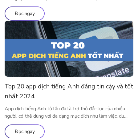
độc giả theo chân ELSA Premium để tìm hiểu tất tần tật về
chứng chỉ TOEIC 2024 nhé! TOEIC là gì? Trên các diễn đàn
Đọc ngay
học tiếng Anh […]
Top 20 app dịch tiếng Anh đáng tin cậy và tốt
nhất 2024
App dịch tiếng Anh từ lâu đã là trợ thủ đắc lực của nhiều
người, có thể dùng với đa dạng mục đích như làm việc, du
lịch, học tập,… Cùng tìm hiểu 20 app dịch tiếng Anh tiện lợi
và phổ biến nhất tại đây nhé. Ưu nhược điểm của việc sử
Đọc ngay