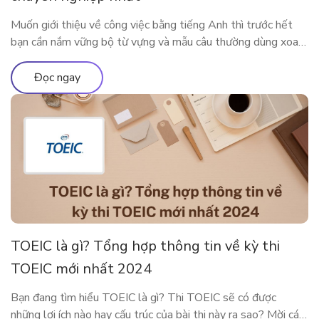
Muốn giới thiệu về công việc bằng tiếng Anh thì trước hết
bạn cần nắm vững bộ từ vựng và mẫu câu thường dùng xoay
quanh công việc của mình. Bài viết dưới đây sẽ cung cấp cho
bạn những từ vựng, mẫu câu xoay quanh chủ đề công việc để
Đọc ngay
bạn có thể nói […]
TOEIC là gì? Tổng hợp thông tin về kỳ thi
TOEIC mới nhất 2024
Bạn đang tìm hiểu TOEIC là gì? Thi TOEIC sẽ có được
những lợi ích nào hay cấu trúc của bài thi này ra sao? Mời các