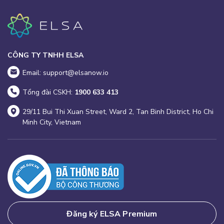
CÔNG TY TNHH ELSA
Email: support@elsanow.io
Tổng đài CSKH:
1900 633 413
29/11 Bui Thi Xuan Street, Ward 2, Tan Binh District, Ho Chi
Minh City, Vietnam
Đăng ký ELSA Premium