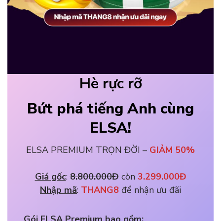
Hè rực rỡ
Bứt phá tiếng Anh cùng
ELSA!
ELSA PREMIUM TRỌN ĐỜI –
GIẢM 50%
Giá gốc
: 
8.800.000Đ
 còn 
3.299.000Đ
Nhập mã
: 
THANG8 
để nhận ưu đãi
Gói ELSA Premium bao gồm: