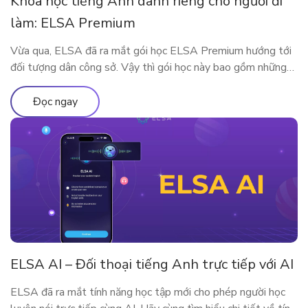
Khóa học tiếng Anh dành riêng cho người đi
làm: ELSA Premium
Vừa qua, ELSA đã ra mắt gói học ELSA Premium hướng tới
đối tượng dân công sở. Vậy thì gói học này bao gồm những
gì? Vì sao ELSA Premium lại phù hợp với người đi làm? Hãy
cùng tìm hiểu qua bài viết sau nhé!
Đọc ngay
ELSA AI – Đối thoại tiếng Anh trực tiếp với AI
ELSA đã ra mắt tính năng học tập mới cho phép người học