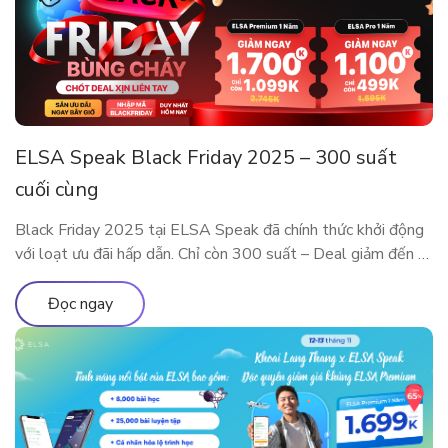
ELSA Speak Black Friday 2025 – 300 suất
cuối cùng
Black Friday 2025 tại ELSA Speak đã chính thức khởi động
với loạt ưu đãi hấp dẫn. Chỉ còn 300 suất – Deal giảm đến 5
Triệu sắp cháy hàng! Đây là dịp đặc biệt trong năm để sở
hữu các gói ELSA Premium và ELSA Pro với giá ưu đãi hiếm
Đọc ngay
có. Trải nghiệm […]