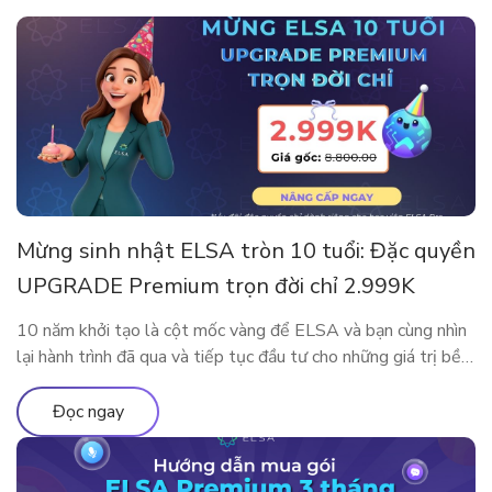
Mừng sinh nhật ELSA tròn 10 tuổi: Đặc quyền
UPGRADE Premium trọn đời chỉ 2.999K
10 năm khởi tạo là cột mốc vàng để ELSA và bạn cùng nhìn
lại hành trình đã qua và tiếp tục đầu tư cho những giá trị bền
vững. Nhân dịp kỷ niệm sinh nhật thập kỷ rực rỡ, ELSA
Speak mang đến đặc quyền nâng cấp lớn nhất từ trước đến
Đọc ngay
nay, dành […]