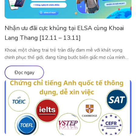
Nhận ưu đãi cực khủng tại ELSA cùng Khoai
Lang Thang [12.11 – 13.11]
Khoai, một chàng trai trẻ tràn đầy đam mê với khát vọng
chinh phục thế giới, đang từng bước biến giấc mơ của mình
thành hiện thực. Tuy nhiên, thử thách lớn nhất mà anh phải
đối mặt trên hành trình này là tiếng Anh. Với ý chí kiên định,
Đọc ngay
Khoai đã bắt đầu hành […]