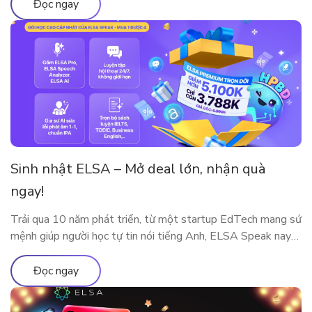
Đọc ngay
Sinh nhật ELSA – Mở deal lớn, nhận quà
ngay!
Trải qua 10 năm phát triển, từ một startup EdTech mang sứ
mệnh giúp người học tự tin nói tiếng Anh, ELSA Speak nay
đã trở thành nền tảng luyện phát âm và giao tiếp ứng dụng
AI được hàng triệu người dùng tại nhiều quốc gia tin tưởng
Đọc ngay
lựa chọn. Cột mốc 10 năm […]