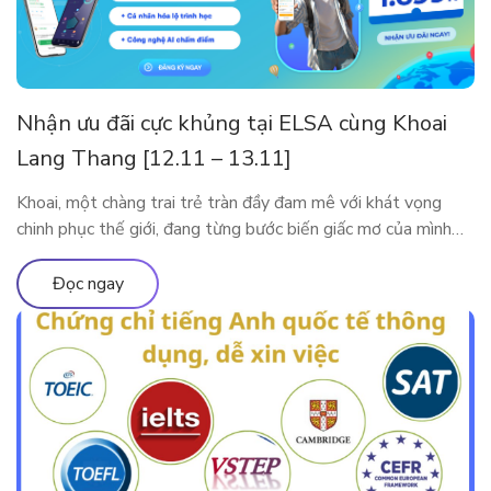
Nhận ưu đãi cực khủng tại ELSA cùng Khoai
Lang Thang [12.11 – 13.11]
Khoai, một chàng trai trẻ tràn đầy đam mê với khát vọng
chinh phục thế giới, đang từng bước biến giấc mơ của mình
thành hiện thực. Tuy nhiên, thử thách lớn nhất mà anh phải
đối mặt trên hành trình này là tiếng Anh. Với ý chí kiên định,
Đọc ngay
Khoai đã bắt đầu hành […]