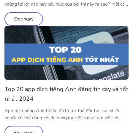
những lợi ích nào hay cấu trúc của bài thi này ra sao? Mời các
độc giả theo chân ELSA Premium để tìm hiểu tất tần tật về
chứng chỉ TOEIC 2024 nhé! TOEIC là gì? Trên các diễn đàn
Đọc ngay
học tiếng Anh […]
Top 20 app dịch tiếng Anh đáng tin cậy và tốt
nhất 2024
App dịch tiếng Anh từ lâu đã là trợ thủ đắc lực của nhiều
người, có thể dùng với đa dạng mục đích như làm việc, du
lịch, học tập,… Cùng tìm hiểu 20 app dịch tiếng Anh tiện lợi
và phổ biến nhất tại đây nhé. Ưu nhược điểm của việc sử
Đọc ngay