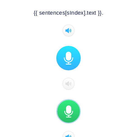
{{ sentences[sIndex].text }}.