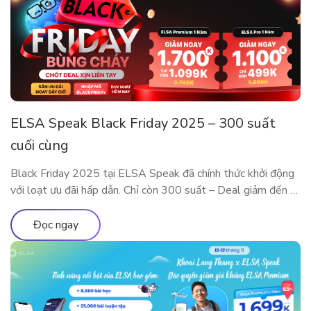
ELSA Speak Black Friday 2025 – 300 suất
cuối cùng
Black Friday 2025 tại ELSA Speak đã chính thức khởi động
với loạt ưu đãi hấp dẫn. Chỉ còn 300 suất – Deal giảm đến 5
Triệu sắp cháy hàng! Đây là dịp đặc biệt trong năm để sở
hữu các gói ELSA Premium và ELSA Pro với giá ưu đãi hiếm
Đọc ngay
có. Trải nghiệm […]