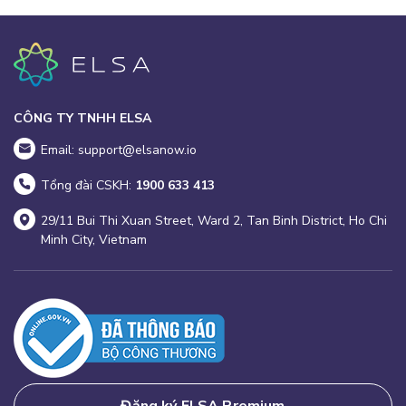
CÔNG TY TNHH ELSA
Email: support@elsanow.io
Tổng đài CSKH:
1900 633 413
29/11 Bui Thi Xuan Street, Ward 2, Tan Binh District, Ho Chi
Minh City, Vietnam
Đăng ký ELSA Premium