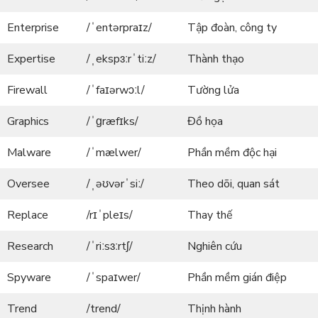
Enterprise
/ˈentərpraɪz/
Tập đoàn, công ty
Expertise
/ˌekspɜːrˈtiːz/
Thành thạo
Firewall
/ˈfaɪərwɔːl/
Tường lửa
Graphics
/ˈɡræfɪks/
Đồ họa
Malware
/ˈmælwer/
Phần mềm độc hại
Oversee
/ˌəʊvərˈsiː/
Theo dõi, quan sát
Replace
/rɪˈpleɪs/
Thay thế
Research
/ˈriːsɜːrtʃ/
Nghiên cứu
Spyware
/ˈspaɪwer/
Phần mềm gián điệp
Trend
/trend/
Thịnh hành