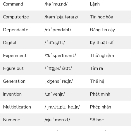
Command
/kəˈmɑːnd/
Lệnh
Computerize
/kəmˈpjuːtəraɪz/
Tin học hóa
Dependable
/dɪˈpendəbl/
Đáng tin cậy
Digital
/ˈdɪdʒɪtl/
Kỹ thuật số
Experiment
/ɪkˈsperɪmənt/
Thử nghiệm
Figure out
/ˈfɪɡjər/ /aʊt/
Tìm ra
Generation
ˌdʒenəˈreɪʃn/
Thế hệ
Invention
/ɪnˈvenʃn/
Phát minh
Multiplication
/ˌmʌltɪplɪˈkeɪʃn/
Phép nhân
Numeric
/njuːˈmerɪkl/
Số học