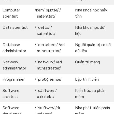
Computer
/kəmˈpjuːtər/ /
Nhà khoa học máy
scientist
ˈsaɪəntɪst/
tính
Data scientist
/ˈdeɪtə/ /
Nhà khoa học dữ
ˈsaɪəntɪst/
liệu
Database
/ˈdeɪtəbeɪs/ /əd
Người quản trị cơ sở
administrator
ˈmɪnɪstreɪtər/
dữ liệu
Network
/ˈnetwɜːrk/ /əd
Quản trị mạng
administrator
ˈmɪnɪstreɪtər/
Programmer
/ˈprəʊɡræmər/
Lập trình viên
Software
/ˈsɔːftwer/ /
Kiến trúc sư phần
architect
ˈɑːrkɪtekt/
mềm
Software
/ˈsɔːftwer/ /dɪ
Nhà phát triển phần