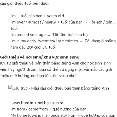
câu giới thiệu tuổi bên dưới:
I’m + tuổi của bạn + years old.
I’m over / almost / nearly + tuổi của bạn → Tôi hơn / gần …
tuổi.
I’m around your age → Tôi tầm tuổi như bạn.
I’m in my early twenties/ late thirties → Tôi đang ở những
năm đầu 20/ cuối 30 tuổi.
Giới thiệu về nơi sinh/ khu vực sinh sống
Khi tự giới thiệu về bản thân bằng tiếng Anh cho học sinh, sinh
viên hay người đi làm, bạn có thể sử dụng một vài mẫu câu giới
thiệu quê hương, nơi bạn lớn lên, ví dụ như:
I was born in + nơi bạn sinh ra
I’m from / come from + quê hương của bạn
My hometown is / I’m originally from + quê hương của bạn