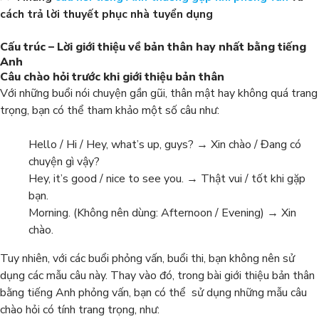
cách trả lời thuyết phục nhà tuyển dụng
Cấu trúc – Lời giới thiệu về bản thân hay nhất bằng tiếng
Anh
Câu chào hỏi trước khi giới thiệu bản thân
Với những buổi nói chuyện gần gũi, thân mật hay không quá trang
trọng, bạn có thể tham khảo một số câu như:
Hello / Hi / Hey, what’s up, guys? → Xin chào / Đang có
chuyện gì vậy?
Hey, it’s good / nice to see you. → Thật vui / tốt khi gặp
bạn.
Morning. (Không nên dùng: Afternoon / Evening) → Xin
chào.
Tuy nhiên, với các buổi phỏng vấn, buổi thi, bạn không nên sử
dụng các mẫu câu này. Thay vào đó, trong bài giới thiệu bản thân
bằng tiếng Anh phỏng vấn, bạn có thể sử dụng những mẫu câu
chào hỏi có tính trang trọng, như: