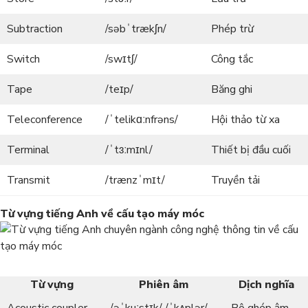
Subtraction
/səbˈtrækʃn/
Phép trừ
Switch
/swɪtʃ/
Công tắc
Tape
/teɪp/
Băng ghi
Teleconference
/ˈtelikɑːnfrəns/
Hội thảo từ xa
Terminal
/ˈtɜːmɪnl/
Thiết bị đầu cuối
Transmit
/trænzˈmɪt/
Truyền tải
Từ vựng tiếng Anh về cấu tạo máy móc
Từ vựng
Phiên âm
Dịch nghĩa