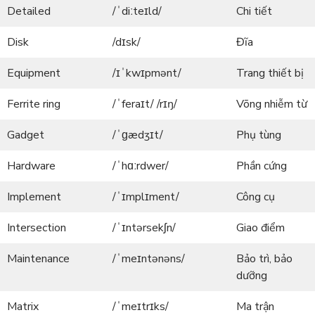
Detailed
/ˈdiːteɪld/
Chi tiết
Disk
/dɪsk/
Đĩa
Equipment
/ɪˈkwɪpmənt/
Trang thiết bị
Ferrite ring
/ˈferaɪt/ /rɪŋ/
Võng nhiễm từ
Gadget
/ˈɡædʒɪt/
Phụ tùng
Hardware
/ˈhɑːrdwer/
Phần cứng
Implement
/ˈɪmplɪment/
Công cụ
Intersection
/ˈɪntərsekʃn/
Giao điểm
Maintenance
/ˈmeɪntənəns/
Bảo trì, bảo
dưỡng
Matrix
/ˈmeɪtrɪks/
Ma trận