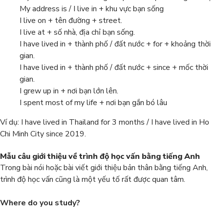
My address is / I live in + khu vực bạn sống
I live on + tên đường + street.
I live at + số nhà, địa chỉ bạn sống.
I have lived in + thành phố / đất nước + for + khoảng thời
gian.
I have lived in + thành phố / đất nước + since + mốc thời
gian.
I grew up in + nơi bạn lớn lên.
I spent most of my life + nơi bạn gắn bó lâu
Ví dụ: I have lived in Thailand for 3 months / I have lived in Ho
Chi Minh City since 2019.
Mẫu câu giới thiệu về trình độ học vấn bằng tiếng Anh
Trong bài nói hoặc bài viết giới thiệu bản thân bằng tiếng Anh,
trình độ học vấn cũng là một yếu tố rất được quan tâm.
Where do you study?