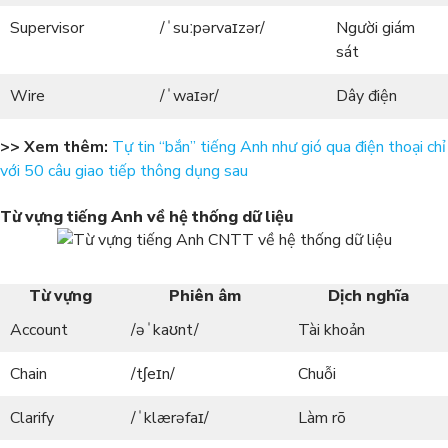
Supervisor
/ˈsuːpərvaɪzər/
Người giám
sát
Wire
/ˈwaɪər/
Dây điện
>> Xem thêm:
Tự tin “bắn” tiếng Anh như gió qua điện thoại chỉ
với 50 câu giao tiếp thông dụng sau
Từ vựng tiếng Anh về hệ thống dữ liệu
Từ vựng
Phiên âm
Dịch nghĩa
Account
/əˈkaʊnt/
Tài khoản
Chain
/tʃeɪn/
Chuỗi
Clarify
/ˈklærəfaɪ/
Làm rõ