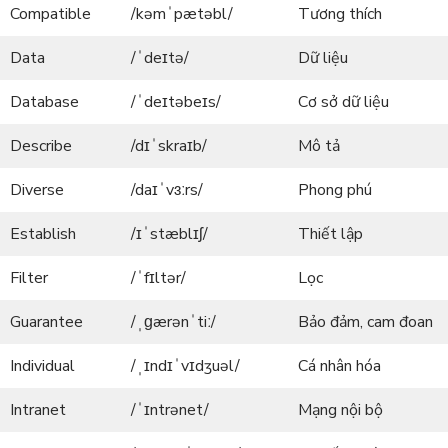
Compatible
/kəmˈpætəbl/
Tương thích
Data
/ˈdeɪtə/
Dữ liệu
Database
/ˈdeɪtəbeɪs/
Cơ sở dữ liệu
Describe
/dɪˈskraɪb/
Mô tả
Diverse
/daɪˈvɜːrs/
Phong phú
Establish
/ɪˈstæblɪʃ/
Thiết lập
Filter
/ˈfɪltər/
Lọc
Guarantee
/ˌɡærənˈtiː/
Bảo đảm, cam đoan
Individual
/ˌɪndɪˈvɪdʒuəl/
Cá nhân hóa
Intranet
/ˈɪntrənet/
Mạng nội bộ