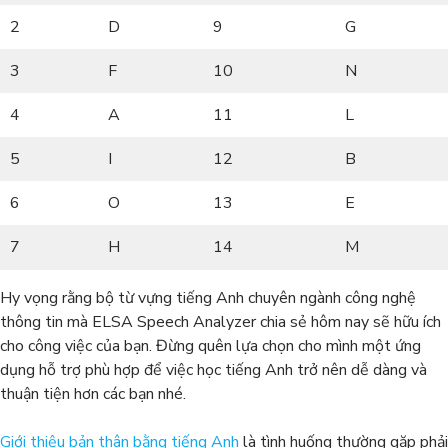
2
D
9
G
3
F
10
N
4
A
11
L
5
I
12
B
6
O
13
E
7
H
14
M
Hy vọng rằng bộ từ vựng tiếng Anh chuyên ngành công nghệ
thông tin mà ELSA Speech Analyzer chia sẻ hôm nay sẽ hữu ích
cho công việc của bạn. Đừng quên lựa chọn cho mình một ứng
dụng hỗ trợ phù hợp để việc học tiếng Anh trở nên dễ dàng và
thuận tiện hơn các bạn nhé.
Giới thiệu bản thân bằng tiếng Anh
là tình huống thường gặp phải