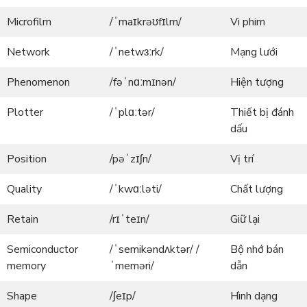
Microfilm
/ˈmaɪkrəʊfɪlm/
Vi phim
Network
/ˈnetwɜːrk/
Mạng lưới
Phenomenon
/fəˈnɑːmɪnən/
Hiện tượng
Plotter
/ˈplɑːtər/
Thiết bị đánh
dấu
Position
/pəˈzɪʃn/
Vị trí
Quality
/ˈkwɑːləti/
Chất lượng
Retain
/rɪˈteɪn/
Giữ lại
Semiconductor
/ˈsemikəndʌktər/ /
Bộ nhớ bán
memory
ˈmeməri/
dẫn
Shape
/ʃeɪp/
Hình dạng