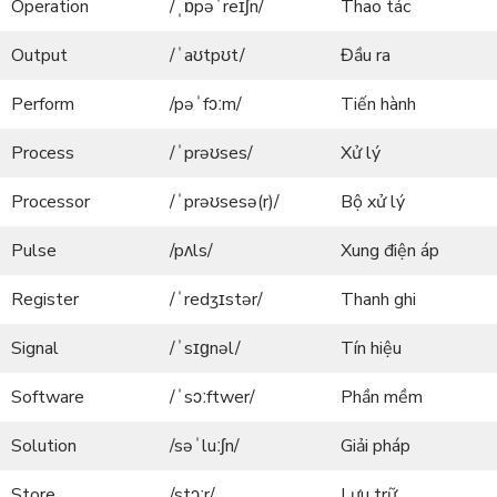
Operation
/ˌɒpəˈreɪʃn/
Thao tác
Output
/ˈaʊtpʊt/
Đầu ra
Perform
/pəˈfɔːm/
Tiến hành
Process
/ˈprəʊses/
Xử lý
Processor
/ˈprəʊsesə(r)/
Bộ xử lý
Pulse
/pʌls/
Xung điện áp
Register
/ˈredʒɪstər/
Thanh ghi
Signal
/ˈsɪɡnəl/
Tín hiệu
Software
/ˈsɔːftwer/
Phần mềm
Solution
/səˈluːʃn/
Giải pháp
Store
/stɔːr/
Lưu trữ