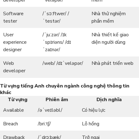
developer
ˈveləpər/
mềm
Software
/ˈsɔːftwer/ /
Nhà thử nghiệm
tester
ˈtestər/
phần mềm
User
/ˈjuːzər/ /ɪk
Nhà thiết kế giao
experience
ˈspɪriəns/ /dɪ
diện người dùng
designer
ˈzaɪnər/
Web
/web/ /dɪˈveləpər/
Nhà phát triển web
developer
Từ vựng tiếng Anh chuyên ngành công nghệ thông tin
khác
Từ vựng
Phiên âm
Dịch nghĩa
Available
/əˈveɪləbl/
Có hiệu lực
Breach
/briːtʃ/
Lỗ hổng
Drawback
/ˈdrɔːbæk/
Trở ngại