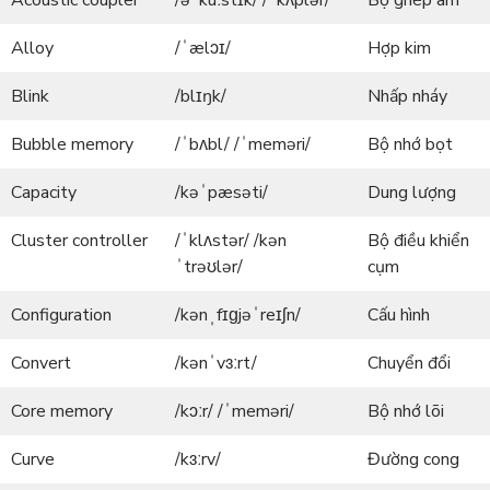
Acoustic coupler
/əˈkuːstɪk/ /ˈkʌplər/
Bộ ghép âm
Alloy
/ˈælɔɪ/
Hợp kim
Blink
/blɪŋk/
Nhấp nháy
Bubble memory
/ˈbʌbl/ /ˈmeməri/
Bộ nhớ bọt
Capacity
/kəˈpæsəti/
Dung lượng
Cluster controller
/ˈklʌstər/ /kən
Bộ điều khiển
ˈtrəʊlər/
cụm
Configuration
/kənˌfɪɡjəˈreɪʃn/
Cấu hình
Convert
/kənˈvɜːrt/
Chuyển đổi
Core memory
/kɔːr/ /ˈmeməri/
Bộ nhớ lõi
Curve
/kɜːrv/
Đường cong