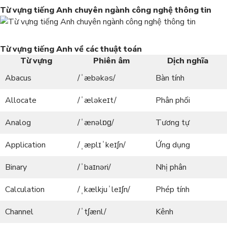
Từ vựng tiếng Anh chuyên ngành công nghệ thông tin
Từ vựng tiếng Anh về các thuật toán
Từ vựng
Phiên âm
Dịch nghĩa
Abacus
/ˈæbəkəs/
Bàn tính
Allocate
/ˈæləkeɪt/
Phân phối
Analog
/ˈænəlɒɡ/
Tương tự
Application
/ˌæplɪˈkeɪʃn/
Ứng dụng
Binary
/ˈbaɪnəri/
Nhị phân
Calculation
/ˌkælkjuˈleɪʃn/
Phép tính
Channel
/ˈtʃænl/
Kênh