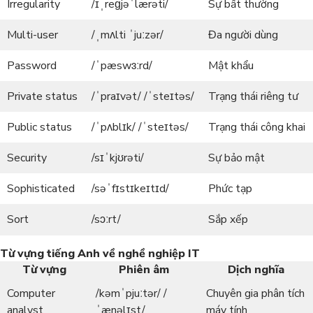
Irregularity
/ɪˌreɡjəˈlærəti/
Sự bất thường
Multi-user
/ˌmʌlti ˈjuːzər/
Đa người dùng
Password
/ˈpæswɜːrd/
Mật khẩu
Private status
/ˈpraɪvət/ /ˈsteɪtəs/
Trạng thái riêng tư
Public status
/ˈpʌblɪk/ /ˈsteɪtəs/
Trạng thái công khai
Security
/sɪˈkjʊrəti/
Sự bảo mật
Sophisticated
/səˈfɪstɪkeɪtɪd/
Phức tạp
Sort
/sɔːrt/
Sắp xếp
Từ vựng tiếng Anh về nghề nghiệp IT
Từ vựng
Phiên âm
Dịch nghĩa
Computer
/kəmˈpjuːtər/ /
Chuyên gia phân tích
analyst
ˈænəlɪst/
máy tính