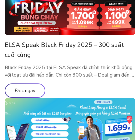
ELSA Speak Black Friday 2025 – 300 suất
cuối cùng
Black Friday 2025 tại ELSA Speak đã chính thức khởi động
với loạt ưu đãi hấp dẫn. Chỉ còn 300 suất – Deal giảm đến 5
Triệu sắp cháy hàng! Đây là dịp đặc biệt trong năm để sở
hữu các gói ELSA Premium và ELSA Pro với giá ưu đãi hiếm
Đọc ngay
có. Trải nghiệm […]