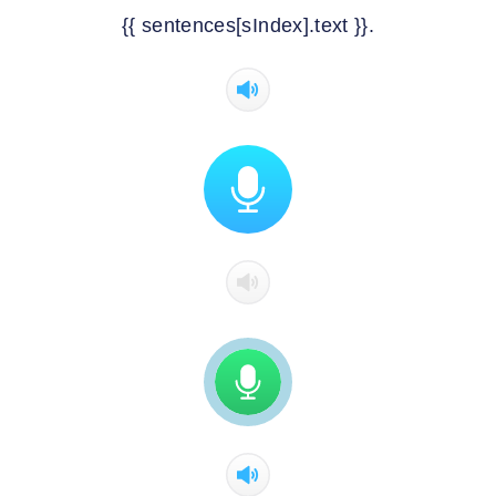
{{ sentences[sIndex].text }}.