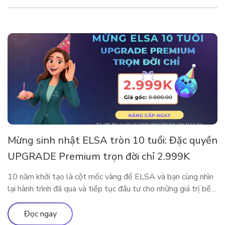
Mừng sinh nhật ELSA tròn 10 tuổi: Đặc quyền
UPGRADE Premium trọn đời chỉ 2.999K
10 năm khởi tạo là cột mốc vàng để ELSA và bạn cùng nhìn
lại hành trình đã qua và tiếp tục đầu tư cho những giá trị bền
vững. Nhân dịp kỷ niệm sinh nhật thập kỷ rực rỡ, ELSA
Speak mang đến đặc quyền nâng cấp lớn nhất từ trước đến
Đọc ngay