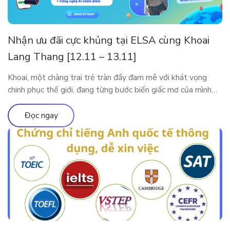
Nhận ưu đãi cực khủng tại ELSA cùng Khoai
Lang Thang [12.11 – 13.11]
Khoai, một chàng trai trẻ tràn đầy đam mê với khát vọng
chinh phục thế giới, đang từng bước biến giấc mơ của mình
thành hiện thực. Tuy nhiên, thử thách lớn nhất mà anh phải
đối mặt trên hành trình này là tiếng Anh. Với ý chí kiên định,
Đọc ngay
Khoai đã bắt đầu hành […]