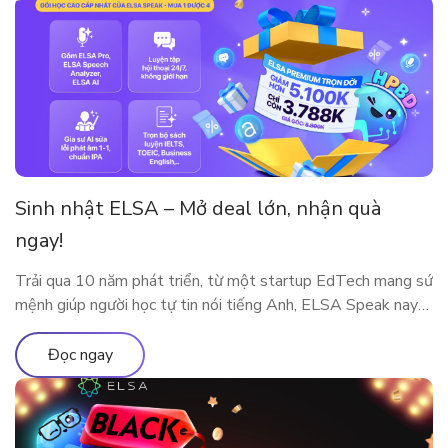
Sinh nhật ELSA – Mở deal lớn, nhận quà
ngay!
Trải qua 10 năm phát triển, từ một startup EdTech mang sứ
mệnh giúp người học tự tin nói tiếng Anh, ELSA Speak nay
đã trở thành nền tảng luyện phát âm và giao tiếp ứng dụng
AI được hàng triệu người dùng tại nhiều quốc gia tin tưởng
Đọc ngay
lựa chọn. Cột mốc 10 năm […]