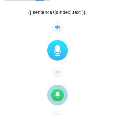
{{ sentences[sIndex].text }}.