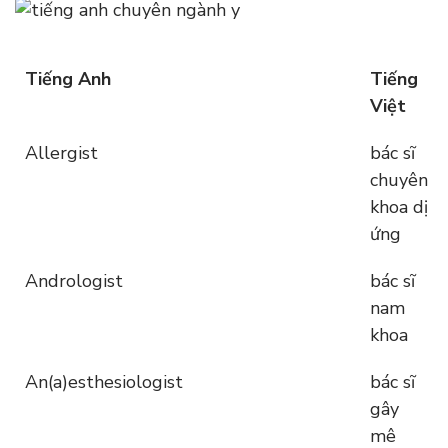
Tiếng Anh
Tiếng
Việt
Allergist
bác sĩ
chuyên
khoa dị
ứng
Andrologist
bác sĩ
nam
khoa
An(a)esthesiologist
bác sĩ
gây
mê