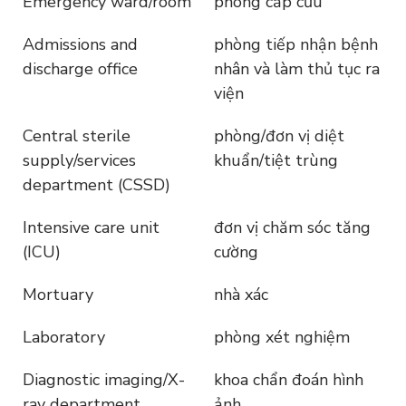
Emergency ward/room
phòng cấp cứu
Admissions and
phòng tiếp nhận bệnh
discharge office
nhân và làm thủ tục ra
viện
Central sterile
phòng/đơn vị diệt
supply/services
khuẩn/tiệt trùng
department (CSSD)
Intensive care unit
đơn vị chăm sóc tăng
(ICU)
cường
Mortuary
nhà xác
Laboratory
phòng xét nghiệm
Diagnostic imaging/X-
khoa chẩn đoán hình
ray department
ảnh