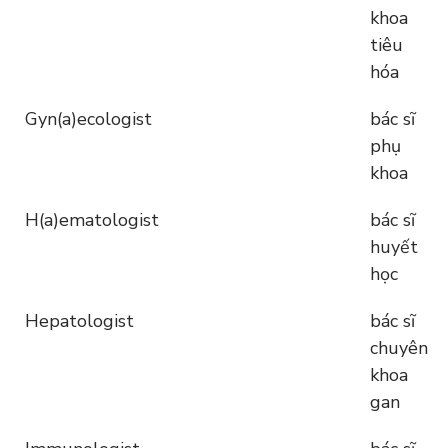
khoa
tiêu
hóa
Gyn(a)ecologist
bác sĩ
phụ
khoa
H(a)ematologist
bác sĩ
huyết
học
Hepatologist
bác sĩ
chuyên
khoa
gan