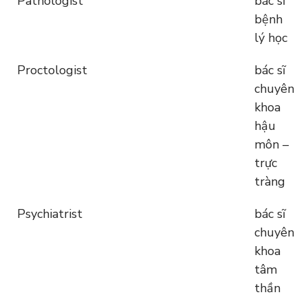
Pathologist
bác sĩ
bệnh
lý học
Proctologist
bác sĩ
chuyên
khoa
hậu
môn –
trực
tràng
Psychiatrist
bác sĩ
chuyên
khoa
tâm
thần