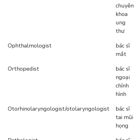
chuyên
khoa
ung
thư
Ophthalmologist
bác sĩ
mắt
Orthopedist
bác sĩ
ngoại
chỉnh
hình
Otorhinolaryngologist/otolaryngologist
bác sĩ
tai mũi
họng