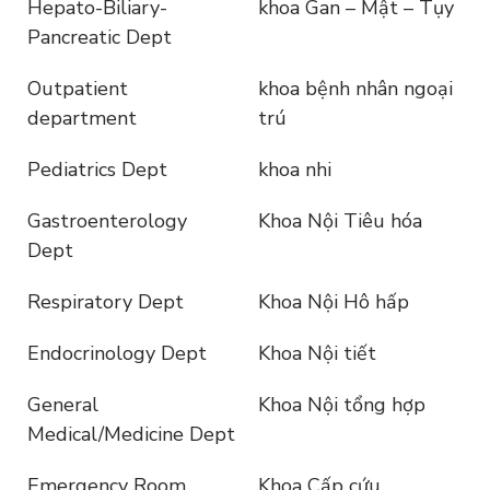
Hepato-Biliary-
khoa Gan – Mật – Tụy
Pancreatic Dept
Outpatient
khoa bệnh nhân ngoại
department
trú
Pediatrics Dept
khoa nhi
Gastroenterology
Khoa Nội Tiêu hóa
Dept
Respiratory Dept
Khoa Nội Hô hấp
Endocrinology Dept
Khoa Nội tiết
General
Khoa Nội tổng hợp
Medical/Medicine Dept
Emergency Room
Khoa Cấp cứu