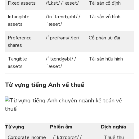
Fixed assets
/fɪkst/ /ˈæset/
Tài sản cố định
Intangible
/ɪnˈtændʒəbl/ /
Tài sản vô hình
assets
ˈæset/
Preference
/ˈprefrəns/ /ʃer/
Cổ phần ưu đãi
shares
Tangible
/ˈtændʒəbl/ /
Tài sản hữu hình
assets
ˈæset/
Từ vựng tiếng Anh về thuế
Từ vựng
Phiên âm
Dịch nghĩa
Corporate income
/ˈkɔːrpərət/ /
Thuế thu