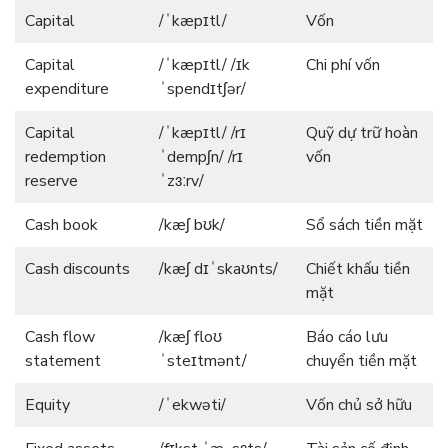
Capital
/ˈkæpɪtl/
Vốn
Capital
/ˈkæpɪtl/ /ɪk
Chi phí vốn
expenditure
ˈspendɪtʃər/
Capital
/ˈkæpɪtl/ /rɪ
Quỹ dự trữ hoàn
redemption
ˈdempʃn/ /rɪ
vốn
reserve
ˈzɜːrv/
Cash book
/kæʃ bʊk/
Sổ sách tiền mặt
Cash discounts
/kæʃ dɪˈskaʊnts/
Chiết khấu tiền
mặt
Cash flow
/kæʃ floʊ
Báo cáo lưu
statement
ˈsteɪtmənt/
chuyển tiền mặt
Equity
/ˈekwəti/
Vốn chủ sở hữu