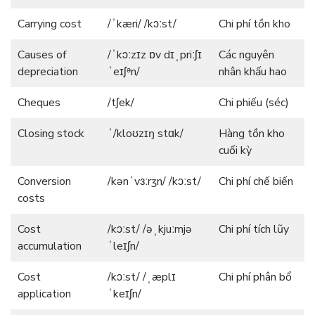
Carrying cost
/ˈkæri/ /kɔːst/
Chi phí tồn kho
Causes of
/ˈkɔːzɪz ɒv dɪˌpriːʃɪ
Các nguyên
depreciation
ˈeɪʃᵊn/
nhân khấu hao
Cheques
/tʃek/
Chi phiếu (séc)
Closing stock
ˈ/kloʊzɪŋ stɑk/
Hàng tồn kho
cuối kỳ
Conversion
/kənˈvɜːrʒn/ /kɔːst/
Chi phí chế biến
costs
Cost
/kɔːst/ /əˌkjuːmjə
Chi phí tích lũy
accumulation
ˈleɪʃn/
Cost
/kɔːst/ /ˌæplɪ
Chi phí phân bổ
application
ˈkeɪʃn/