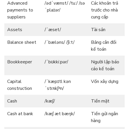
Advanced
/ədˈvænst/ /tuː/ /sə
Các khoản trả
payments to
ˈplaɪər/
trước cho nhà
suppliers
cung cấp
Assets
/ˈæset/
Tài sản
Balance sheet
/ˈbæləns/ /ʃiːt/
Bảng cân đối
kế toán
Bookkeeper
/ˈbʊkkiːpər/
Người lập báo
cáo kế toán
Capital
/ˈkæpɪtl kən
Vốn xây dựng
construction
ˈstrʌkʃᵊn/
Cash
/kæʃ/
Tiền mặt
Cash at bank
/kæʃ æt bæŋk/
Tiền gửi ngân
hàng