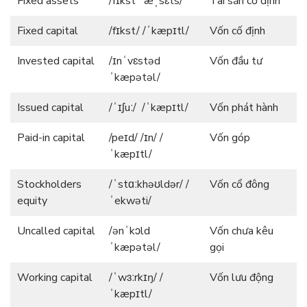
Fixed assets
/fɪkst ˈæˌsɛts/
Tài sản cố định
Fixed capital
/fɪkst/ /ˈkæpɪtl/
Vốn cố định
Invested capital
/ɪnˈvɛstəd
Vốn đầu tư
ˈkæpətəl/
Issued capital
/ˈɪʃuː/ /ˈkæpɪtl/
Vốn phát hành
Paid-in capital
/peɪd/ /ɪn/ /
Vốn góp
ˈkæpɪtl/
Stockholders
/ˈstɑːkhəʊldər/ /
Vốn cổ đông
equity
ˈekwəti/
Uncalled capital
/ənˈkɔld
Vốn chưa kêu
ˈkæpətəl/
gọi
Working capital
/ˈwɜːrkɪŋ/ /
Vốn lưu động
ˈkæpɪtl/