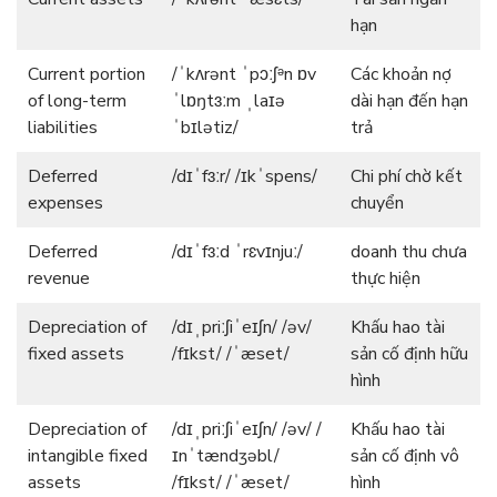
hạn
Current portion
/ˈkʌrənt ˈpɔːʃᵊn ɒv
Các khoản nợ
of long-term
ˈlɒŋtɜːm ˌlaɪə
dài hạn đến hạn
liabilities
ˈbɪlətiz/
trả
Deferred
/dɪˈfɜːr/ /ɪkˈspens/
Chi phí chờ kết
expenses
chuyển
Deferred
/dɪˈfɜːd ˈrɛvɪnjuː/
doanh thu chưa
revenue
thực hiện
Depreciation of
/dɪˌpriːʃiˈeɪʃn/ /əv/
Khấu hao tài
fixed assets
/fɪkst/ /ˈæset/
sản cố định hữu
hình
Depreciation of
/dɪˌpriːʃiˈeɪʃn/ /əv/ /
Khấu hao tài
intangible fixed
ɪnˈtændʒəbl/
sản cố định vô
assets
/fɪkst/ /ˈæset/
hình