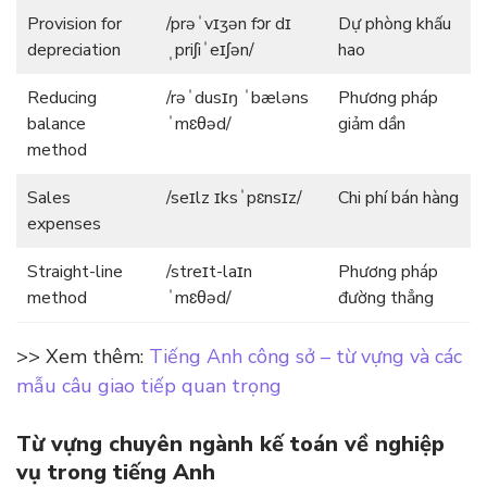
Provision for
/prəˈvɪʒən fɔr dɪ
Dự phòng khấu
depreciation
ˌpriʃiˈeɪʃən/
hao
Reducing
/rəˈdusɪŋ ˈbæləns
Phương pháp
balance
ˈmɛθəd/
giảm dần
method
Sales
/seɪlz ɪksˈpɛnsɪz/
Chi phí bán hàng
expenses
Straight-line
/streɪt-laɪn
Phương pháp
method
ˈmɛθəd/
đường thẳng
>> Xem thêm:
Tiếng Anh công sở – từ vựng và các
mẫu câu giao tiếp quan trọng
Từ vựng chuyên ngành kế toán về nghiệp
vụ trong tiếng Anh