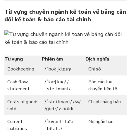
Từ vựng
chuyên ngành kế toán
về bảng cân
đối kế toán & báo cáo tài chính
Từ vựng
Phiên âm
Dịch nghĩa
Bookkeeping
/ˈbʊkˌkiːpɪŋ/
Ghi sổ
Cash flow
/ˈkæʃ kaʊ/ /
Báo cáo lưu
statement
ˈsteɪtmənt/
chuyển tiền tệ
Costs of goods
/ˈsteɪtmənt/ /ʌv/
Chi phí hàng bán
sold
/ɡʊdz/ /səʊld/
Current
/ˈkʌrənt ˌlaɪə
Nợ ngắn hạn
Liabilities
ˈbɪlətiz/