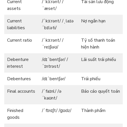
Current
/ˈkɜːrənt/ /
Tài sản lưu động
assets
ˈæset/
Current
/ˈkɜːrənt/ /ˌlaɪə
Nợ ngắn hạn
liabilities
ˈbɪləti/
Current ratio
/ˈkɜːrənt/ /
Tỷ số thanh toán
ˈreɪʃiəʊ/
hiện hành
Debenture
/dɪˈbentʃər/ /
Lãi suất trái phiếu
interest
ˈɪntrəst/
Debentures
/dɪˈbentʃər/
Trái phiếu
Final accounts
/ˈfaɪnl/ /ə
Báo cáo quyết toán
ˈkaʊnt/
Finished
/ˈfɪnɪʃt/ /ɡʊdz/
Thành phẩm
goods