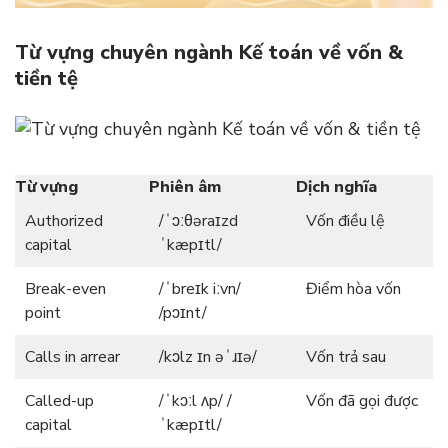
Từ vựng chuyên ngành Kế toán về vốn &
tiền tệ
Từ vựng
Phiên âm
Dịch nghĩa
Authorized
/ˈɔːθəraɪzd
Vốn điều lệ
capital
ˈkæpɪtl/
Break-even
/ˈbreɪk iːvn/
Điểm hòa vốn
point
/pɔɪnt/
Calls in arrear
/kɔlz ɪn əˈɹɪə/
Vốn trả sau
Called-up
/ˈkɔːl ʌp/ /
Vốn đã gọi được
capital
ˈkæpɪtl/