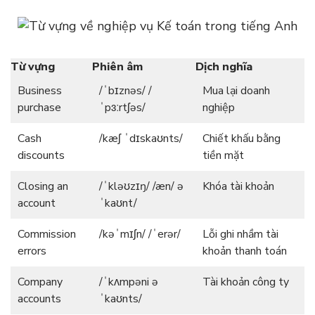
Từ vựng
Phiên âm
Dịch nghĩa
Business
/ˈbɪznəs/ /
Mua lại doanh
purchase
ˈpɜːrtʃəs/
nghiệp
Cash
/kæʃ ˈdɪskaʊnts/
Chiết khấu bằng
discounts
tiền mặt
Closing an
/ˈkləʊzɪŋ/ /æn/ ə
Khóa tài khoản
account
ˈkaʊnt/
Commission
/kəˈmɪʃn/ /ˈerər/
Lỗi ghi nhầm tài
errors
khoản thanh toán
Company
/ˈkʌmpəni ə
Tài khoản công ty
accounts
ˈkaʊnts/