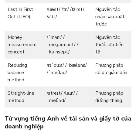
Last In First
/læst/ /ɪn/ /fɜːrst/
Nguyên tắc
Out (LIFO)
/aʊt/
nhập sau xuất
trước
Money
/ˈmʌni/ /
Nguyên tắc
measurement
ˈmeʒərmənt/ /
thước đo tiền
concept
ˈkɑːnsept/
tệ
Reducing
/rɪˈduːs/ /ˈbæləns/
Phương pháp
balance
/ˈmeθəd/
số dư giảm dần
method
Straight-line
/streɪt/ /laɪn/ /
Phương pháp
method
ˈmeθəd/
đường thẳng
Từ vựng tiếng Anh về tài sản và giấy tờ của
doanh nghiệp