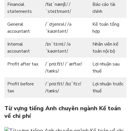
Financial
/faɪˈnænʃl/ /
Báo cáo tài
statements
ˈsteɪtmənt/
chính
General
/ˈdʒenrəl/ /ə
Kế toán tổng
accountant
ˈkaʊntənt/
hợp
Internal
/ɪnˈtɜːrnl/ /ə
Nhân viên kế
accountant
ˈkaʊntənt/
toán nội bộ
Profit after tax
/ˈprɑːfɪt/ /ˈæftər/
Lợi nhuận sau
/tæks/
thuế
Profit before
/ˈprɑːfɪt/ /bɪˈfɔːr/
Lợi nhuận trước
tax
/tæks/
thuế
Từ vựng tiếng Anh chuyên ngành Kế toán
về chi phí