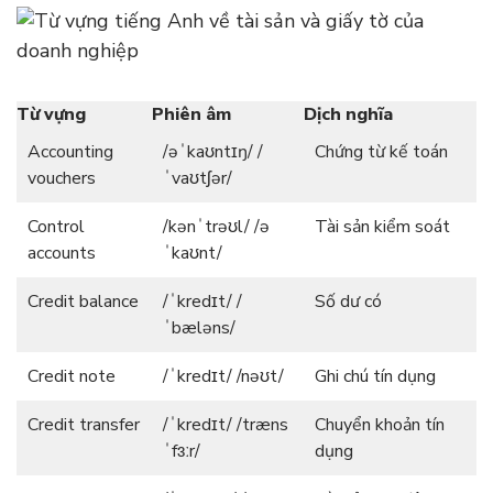
Từ vựng
Phiên âm
Dịch nghĩa
Accounting
/əˈkaʊntɪŋ/ /
Chứng từ kế toán
vouchers
ˈvaʊtʃər/
Control
/kənˈtrəʊl/ /ə
Tài sản kiểm soát
accounts
ˈkaʊnt/
Credit balance
/ˈkredɪt/ /
Số dư có
ˈbæləns/
Credit note
/ˈkredɪt/ /nəʊt/
Ghi chú tín dụng
Credit transfer
/ˈkredɪt/ /træns
Chuyển khoản tín
ˈfɜːr/
dụng