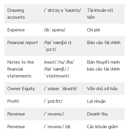
Drawing
/ˈdrɔːɪŋ əˈkaʊnts/
Tài khoản rút
accounts
tiền
Expense
/ɪkˈspens/
Chi phí
Financial report
/faɪˈnænʃəl rɪ
Báo cáo tài chính
ˈpɔːt/
Notes to the
/nəʊt/ /tu/ /ðə/
Bản thuyết minh
financial
/faɪˈnænʃl/ /
báo cáo tài chính
statements
ˈsteɪtmənt/
Owner Equity
/ˈəʊnər ˈɛkwɪti/
Vốn chủ sở hữu
Profit
/ˈprɑːfɪt/
Lợi nhuận
Revenue
/ˈrevənuː/
Doanh thu
Revenue
/ˈrevənuː/ /dɪ
Các khoản giảm