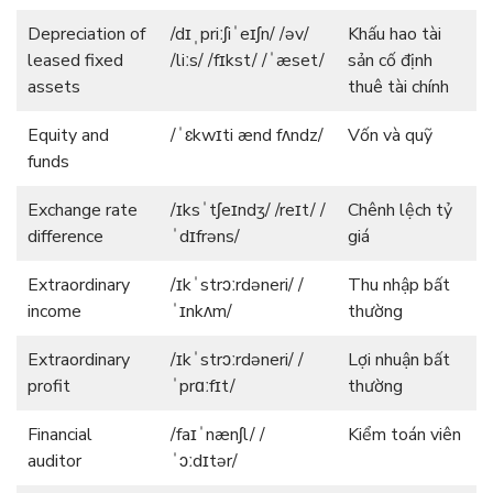
Depreciation of
/dɪˌpriːʃiˈeɪʃn/ /əv/
Khấu hao tài
leased fixed
/liːs/ /fɪkst/ /ˈæset/
sản cố định
assets
thuê tài chính
Equity and
/ˈɛkwɪti ænd fʌndz/
Vốn và quỹ
funds
Exchange rate
/ɪksˈtʃeɪndʒ/ /reɪt/ /
Chênh lệch tỷ
difference
ˈdɪfrəns/
giá
Extraordinary
/ɪkˈstrɔːrdəneri/ /
Thu nhập bất
income
ˈɪnkʌm/
thường
Extraordinary
/ɪkˈstrɔːrdəneri/ /
Lợi nhuận bất
profit
ˈprɑːfɪt/
thường
Financial
/faɪˈnænʃl/ /
Kiểm toán viên
auditor
ˈɔːdɪtər/