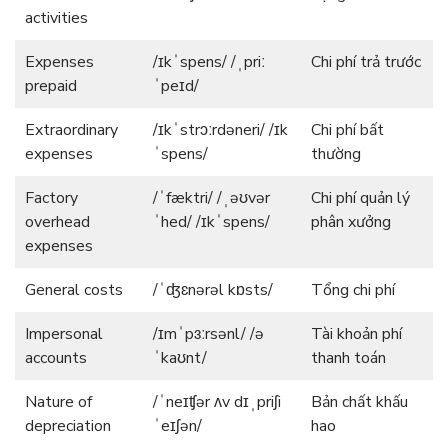
activities
Expenses
/ɪkˈspens/ /ˌpriː
Chi phí trả trước
prepaid
ˈpeɪd/
Extraordinary
/ɪkˈstrɔːrdəneri/ /ɪk
Chi phí bất
expenses
ˈspens/
thường
Factory
/ˈfæktri/ /ˌəʊvər
Chi phí quản lý
overhead
ˈhed/ /ɪkˈspens/
phân xưởng
expenses
General costs
/ˈʤɛnərəl kɒsts/
Tổng chi phí
Impersonal
/ɪmˈpɜːrsənl/ /ə
Tài khoản phí
accounts
ˈkaʊnt/
thanh toán
Nature of
/ˈneɪʧər ʌv dɪˌpriʃi
Bản chất khấu
depreciation
ˈeɪʃən/
hao