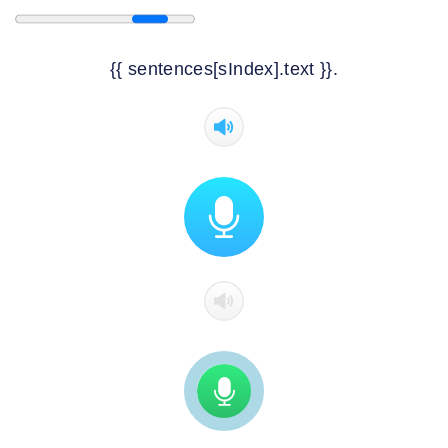
{{ sentences[sIndex].text }}.