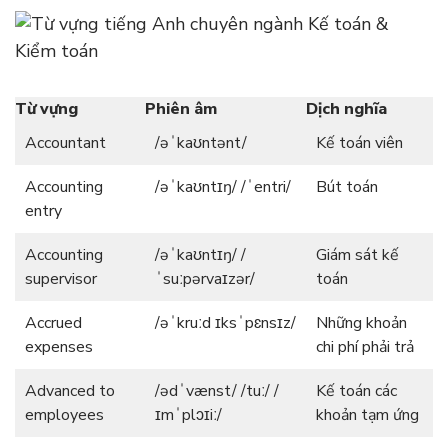
Từ vựng
Phiên âm
Dịch nghĩa
Accountant
/əˈkaʊntənt/
Kế toán viên
Accounting
/əˈkaʊntɪŋ/ /ˈentri/
Bút toán
entry
Accounting
/əˈkaʊntɪŋ/ /
Giám sát kế
supervisor
ˈsuːpərvaɪzər/
toán
Accrued
/əˈkruːd ɪksˈpɛnsɪz/
Những khoản
expenses
chi phí phải trả
Advanced to
/ədˈvænst/ /tuː/ /
Kế toán các
employees
ɪmˈplɔɪiː/
khoản tạm ứng