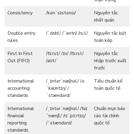
Consistency
/kənˈsɪstənsi/
Nguyên tắc
nhất quán
Double entry
/ˈdʌbl/ /ˈentri/ /ruːl/
Nguyên tắc bút
rules
toán kép
First In First
/fɜːrst/ /ɪn/ /fɜːrst/
Nguyên tắc
Out (FIFO)
/aʊt/
nhập trước xuất
trước
International
/ˌɪntərˈnæʃnəl/ /ə
Tiêu chuẩn kế
accounting
ˈkaʊntɪŋ/ /
toán quốc tế
standards
ˈstændərd/
International
/ˌɪntərˈnæʃnəl/ /faɪ
Chuẩn mực báo
financial
ˈnænʃl/ /rɪˈpɔːrtɪŋ/
cáo tài chính
reporting
/ˈstændərd/
quốc tế
standards