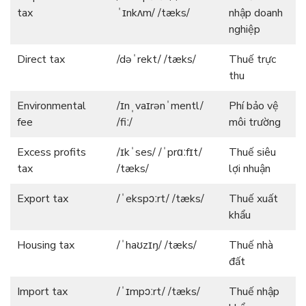
tax
ˈɪnkʌm/ /tæks/
nhập doanh
nghiệp
Direct tax
/dəˈrekt/ /tæks/
Thuế trực
thu
Environmental
/ɪnˌvaɪrənˈmentl/
Phí bảo vệ
fee
/fiː/
môi trường
Excess profits
/ɪkˈses/ /ˈprɑːfɪt/
Thuế siêu
tax
/tæks/
lợi nhuận
Export tax
/ˈekspɔːrt/ /tæks/
Thuế xuất
khẩu
Housing tax
/ˈhaʊzɪŋ/ /tæks/
Thuế nhà
đất
Import tax
/ˈɪmpɔːrt/ /tæks/
Thuế nhập