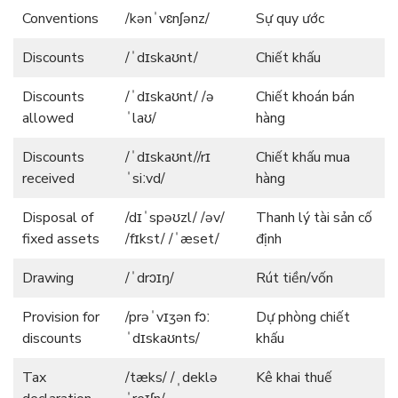
Conventions
/kənˈvɛnʃənz/
Sự quy ước
Discounts
/ˈdɪskaʊnt/
Chiết khấu
Discounts
/ˈdɪskaʊnt/ /ə
Chiết khoán bán
allowed
ˈlaʊ/
hàng
Discounts
/ˈdɪskaʊnt//rɪ
Chiết khấu mua
received
ˈsiːvd/
hàng
Disposal of
/dɪˈspəʊzl/ /əv/
Thanh lý tài sản cố
fixed assets
/fɪkst/ /ˈæset/
định
Drawing
/ˈdrɔɪŋ/
Rút tiền/vốn
Provision for
/prəˈvɪʒən fɔː
Dự phòng chiết
discounts
ˈdɪskaʊnts/
khấu
Tax
/tæks/ /ˌdeklə
Kê khai thuế