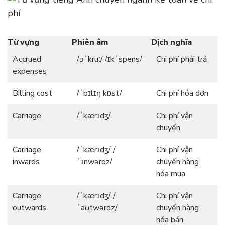
Từ vựng
Phiên âm
Dịch nghĩa
Accrued
/əˈkruː/ /ɪkˈspens/
Chi phí phải trả
expenses
Billing cost
/ˈbɪlɪŋ kɒst/
Chi phí hóa đơn
Carriage
/ˈkærɪdʒ/
Chi phí vận
chuyển
Carriage
/ˈkærɪdʒ/ /
Chi phí vận
inwards
ˈɪnwərdz/
chuyển hàng
hóa mua
Carriage
/ˈkærɪdʒ/ /
Chi phí vận
outwards
ˈaʊtwərdz/
chuyển hàng
hóa bán