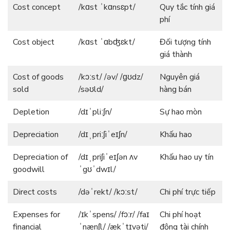
Cost concept
/kɑst ˈkɑnsɛpt/
Quy tắc tính giá
phí
Cost object
/kɑst ˈɑbʤɛkt/
Đối tượng tính
giá thành
Cost of goods
/kɔːst/ /əv/ /ɡʊdz/
Nguyên giá
sold
/səʊld/
hàng bán
Depletion
/dɪˈpliːʃn/
Sự hao mòn
Depreciation
/dɪˌpriːʃiˈeɪʃn/
Khấu hao
Depreciation of
/dɪˌpriʃiˈeɪʃən ʌv
Khấu hao uy tín
goodwill
ˈgʊˈdwɪl/
Direct costs
/dəˈrekt/ /kɔːst/
Chi phí trực tiếp
Expenses for
/ɪkˈspens/ /fɔːr/ /faɪ
Chi phí hoạt
financial
ˈnænʃl/ /ækˈtɪvəti/
động tài chính