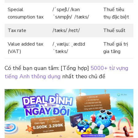
Special
/ˈspeʃl/ /kən
Thuế tiêu
consumption tax
ˈsʌmpʃn/ /tæks/
thụ đặc biệt
Tax rate
/tæks/ /reɪt/
Thuế suất
Value added tax
/ˌvæljuː ˌædɪd
Thuế giá trị
(VAT)
ˈtæks/
gia tăng
Có thể bạn quan tâm: [Tổng hợp]
5000+ từ vựng
tiếng Anh thông dụng
nhất theo chủ đề