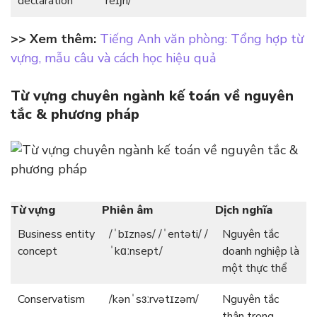
declaration
ˈreɪʃn/
>> Xem thêm:
Tiếng Anh văn phòng: Tổng hợp từ
vựng, mẫu câu và cách học hiệu quả
Từ vựng chuyên ngành kế toán về nguyên
tắc & phương pháp
Từ vựng
Phiên âm
Dịch nghĩa
Business entity
/ˈbɪznəs/ /ˈentəti/ /
Nguyên tắc
concept
ˈkɑːnsept/
doanh nghiệp là
một thực thể
Conservatism
/kənˈsɜːrvətɪzəm/
Nguyên tắc
thận trọng