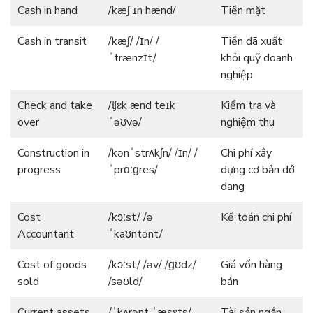
Cash in hand
/kæʃ ɪn hænd/
Tiền mặt
Cash in transit
/kæʃ/ /ɪn/ /
Tiền đã xuất
ˈtrænzɪt/
khỏi quỹ doanh
nghiệp
Check and take
/ʧɛk ænd teɪk
Kiểm tra và
over
ˈəʊvə/
nghiệm thu
Construction in
/kənˈstrʌkʃn/ /ɪn/ /
Chi phí xây
progress
ˈprɑːɡres/
dựng cơ bản dở
dang
Cost
/kɔːst/ /ə
Kế toán chi phí
Accountant
ˈkaʊntənt/
Cost of goods
/kɔːst/ /əv/ /ɡʊdz/
Giá vốn hàng
sold
/səʊld/
bán
Current assets
/ˈkʌrənt ˈæsɛts/
Tài sản ngắn