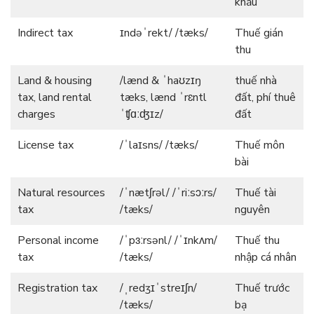
khẩu
Indirect tax
ɪndəˈrekt/ /tæks/
Thuế gián
thu
Land & housing
/lænd & ˈhaʊzɪŋ
thuế nhà
tax, land rental
tæks, lænd ˈrɛntl
đất, phí thuê
charges
ˈʧɑːʤɪz/
đất
License tax
/ˈlaɪsns/ /tæks/
Thuế môn
bài
Natural resources
/ˈnætʃrəl/ /ˈriːsɔːrs/
Thuế tài
tax
/tæks/
nguyên
Personal income
/ˈpɜːrsənl/ /ˈɪnkʌm/
Thuế thu
tax
/tæks/
nhập cá nhân
Registration tax
/ˌredʒɪˈstreɪʃn/
Thuế trước
/tæks/
bạ