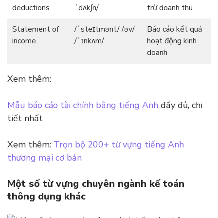
deductions
ˈdʌkʃn/
trừ doanh thu
Statement of
/ˈsteɪtmənt/ /əv/
Báo cáo kết quả
income
/ˈɪnkʌm/
hoạt động kinh
doanh
Xem thêm:
Mẫu báo cáo tài chính bằng tiếng Anh
đầy đủ, chi
tiết nhất
Xem thêm:
Trọn bộ 200+ từ vựng tiếng Anh
thương mại cơ bản
Một số từ vựng chuyên ngành kế toán
thông dụng khác