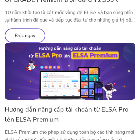
10 năm khởi tạo là cột mốc vàng để ELSA và bạn cùng nhìn
lại hành trình đã qua và tiếp tục đầu tư cho những giá trị bền
vững. Nhân dịp kỷ niệm sinh nhật thập kỷ rực rỡ, ELSA
Speak mang đến đặc quyền nâng cấp lớn nhất từ trước đến
Đọc ngay
nay, dành […]
Hướng dẫn nâng cấp tài khoản từ ELSA Pro
lên ELSA Premium
ELSA Premium cho phép sử dụng toàn bộ các tính năng mới
nhất của ELSA. Bài viết sẽ hướng dẫn bạn nâng cấp từ