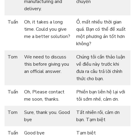
manufacturing and
chuyển
delivery.
Tuấn
Oh, it takes a long
Ồ, mất nhiều thời gian
time. Could you give
quá. Bạn có thể đề xuất
me a better solution?
một phương án tốt hơn
không?
Tom
We need to discuss
Chúng tôi cần thảo luận
this before giving you
về điều này trước khi
an official answer.
đưa ra câu trả lời chính
thức cho bạn.
Tuấn
Oh, Please contact
Phiền bạn liên hệ lại với
me soon, thanks.
tôi sớm nhé, cảm ơn.
Tom
Sure, thank you. Good
Tất nhiên rồi, cảm ơn
bye
bạn. Tạm biệt
Tuấn
Good bye
Tạm biệt