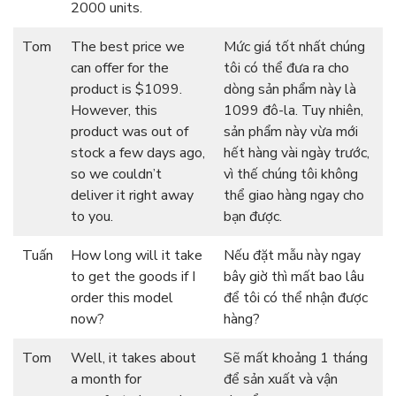
2000 units.
Tom
The best price we
Mức giá tốt nhất chúng
can offer for the
tôi có thể đưa ra cho
product is $1099.
dòng sản phẩm này là
However, this
1099 đô-la. Tuy nhiên,
product was out of
sản phẩm này vừa mới
stock a few days ago,
hết hàng vài ngày trước,
so we couldn’t
vì thế chúng tôi không
deliver it right away
thể giao hàng ngay cho
to you.
bạn được.
Tuấn
How long will it take
Nếu đặt mẫu này ngay
to get the goods if I
bây giờ thì mất bao lâu
order this model
để tôi có thể nhận được
now?
hàng?
Tom
Well, it takes about
Sẽ mất khoảng 1 tháng
a month for
để sản xuất và vận