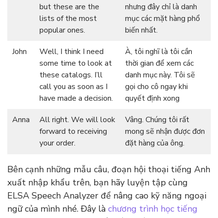
but these are the
nhưng đây chỉ là danh
lists of the most
mục các mặt hàng phổ
popular ones.
biến nhất.
John
Well, I think I need
À, tôi nghĩ là tôi cần
some time to look at
thời gian để xem các
these catalogs. I’ll
danh mục này. Tôi sẽ
call you as soon as I
gọi cho cô ngay khi
have made a decision.
quyết định xong
Anna
All right. We will look
Vâng. Chúng tôi rất
forward to receiving
mong sẽ nhận được đơn
your order.
đặt hàng của ông.
Bên cạnh những mẫu câu, đoạn hội thoại tiếng Anh
xuất nhập khẩu trên, bạn hãy luyện tập cùng
ELSA Speech Analyzer để nâng cao kỹ năng ngoại
ngữ của mình nhé. Đây là
chương trình học tiếng