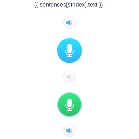
{{ sentences[sIndex].text }}.