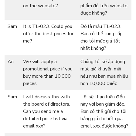
on the website?
phẩm đó trên website
được không?
Sam
It is TL-023. Could you
Đó là mẫu TL-023.
offer the best prices for
Bạn có thể cung cấp
me?
cho tôi mức giá tốt
nhất không?
An
We will apply a
Chúng tôi sẽ áp dụng
promotional price if you
mức giá khuyến mãi
buy more than 10,000
nếu như bạn mua nhiều
pieces.
hơn 10,000 chiếc.
Sam
I will discuss this with
Tôi sẽ thảo luận điều
the board of directors.
này với ban giám đốc.
Can you send me a
Bạn có thể gửi cho tôi
detailed price list via
bảng giá chi tiết qua
email xxx?
email xxx được không?