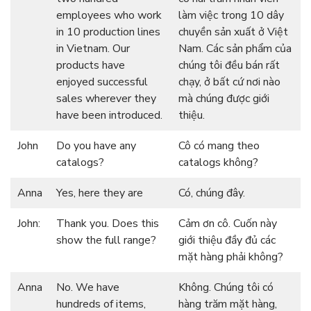
employees who work
làm việc trong 10 dây
in 10 production lines
chuyền sản xuất ở Việt
in Vietnam. Our
Nam. Các sản phẩm của
products have
chúng tôi đều bán rất
enjoyed successful
chạy, ở bất cứ nơi nào
sales wherever they
mà chúng được giới
have been introduced.
thiệu.
John
Do you have any
Cô có mang theo
catalogs?
catalogs không?
Anna
Yes, here they are
Có, chúng đây.
John:
Thank you. Does this
Cảm ơn cô. Cuốn này
show the full range?
giới thiệu đầy đủ các
mặt hàng phải không?
Anna
No. We have
Không. Chúng tôi có
hundreds of items,
hàng trăm mặt hàng,