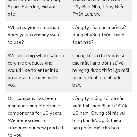
Spain, Sweden, Finland,
Tây Ban Nha, Thụy Điển,
etc.
Phần Lan, v.v.
Which payment method
Công ty của bạn muốn sử
does your company want
dụng phương thức thanh
to use?
toán nào?
We are a big wholesaler of
Chúng tôi là đại lý bán sỉ
ceramic products and
các mặt hàng gốm sứ và
would like to enter into
hy vọng được thiết lập mối
business relations with
quan hệ kinh doanh với
you.
bạn.
Our company has been
Công ty chúng tôi đã sản
manufacturing electronic
xuất linh kiện điện tử được
components for 10 years.
10 năm. Chúng tôi rất vui
We are excited to
lòng khi được giới thiệu
introduce our new product
sản phẩm mới cho bạn.
to you.