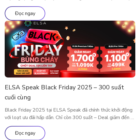
đã trở thành nền tảng luyện phát âm và giao tiếp ứng dụng
AI được hàng triệu người dùng tại nhiều quốc gia tin tưởng
Đọc ngay
lựa chọn. Cột mốc 10 năm […]
ELSA Speak Black Friday 2025 – 300 suất
cuối cùng
Black Friday 2025 tại ELSA Speak đã chính thức khởi động
với loạt ưu đãi hấp dẫn. Chỉ còn 300 suất – Deal giảm đến 5
Triệu sắp cháy hàng! Đây là dịp đặc biệt trong năm để sở
hữu các gói ELSA Premium và ELSA Pro với giá ưu đãi hiếm
Đọc ngay
có. Trải nghiệm […]