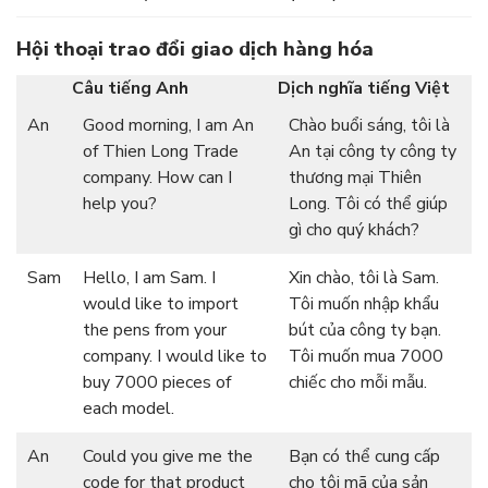
Hội thoại trao đổi giao dịch hàng hóa
Câu tiếng Anh
Dịch nghĩa tiếng Việt
An
Good morning, I am An
Chào buổi sáng, tôi là
of Thien Long Trade
An tại công ty công ty
company. How can I
thương mại Thiên
help you?
Long. Tôi có thể giúp
gì cho quý khách?
Sam
Hello, I am Sam. I
Xin chào, tôi là Sam.
would like to import
Tôi muốn nhập khẩu
the pens from your
bút của công ty bạn.
company. I would like to
Tôi muốn mua 7000
buy 7000 pieces of
chiếc cho mỗi mẫu.
each model.
An
Could you give me the
Bạn có thể cung cấp
code for that product
cho tôi mã của sản