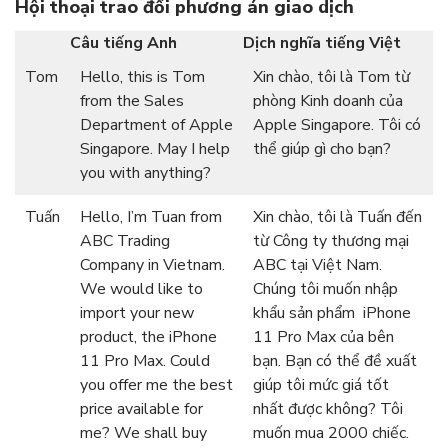
Hội thoại trao đổi phương án giao dịch
Câu tiếng Anh
Dịch nghĩa tiếng Việt
Tom
Hello, this is Tom
Xin chào, tôi là Tom từ
from the Sales
phòng Kinh doanh của
Department of Apple
Apple Singapore. Tôi có
Singapore. May I help
thể giúp gì cho bạn?
you with anything?
Tuấn
Hello, I’m Tuan from
Xin chào, tôi là Tuấn đến
ABC Trading
từ Công ty thương mại
Company in Vietnam.
ABC tại Việt Nam.
We would like to
Chúng tôi muốn nhập
import your new
khẩu sản phẩm iPhone
product, the iPhone
11 Pro Max của bên
11 Pro Max. Could
bạn. Bạn có thể đề xuất
you offer me the best
giúp tôi mức giá tốt
price available for
nhất được không? Tôi
me? We shall buy
muốn mua 2000 chiếc.