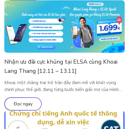
Nhận ưu đãi cực khủng tại ELSA cùng Khoai
Lang Thang [12.11 – 13.11]
Khoai, một chàng trai trẻ tràn đầy đam mê với khát vọng
chinh phục thế giới, đang từng bước biến giấc mơ của mình
thành hiện thực. Tuy nhiên, thử thách lớn nhất mà anh phải
đối mặt trên hành trình này là tiếng Anh. Với ý chí kiên định,
Đọc ngay
Khoai đã bắt đầu hành […]