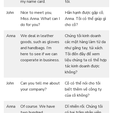
my name card.
tôi.
John
Nice to meet you,
Hân hạnh được gặp cô,
Miss Anna. What can I
Anna. Tôi có thể giúp gì
do for you?
cho cô?
Anna
We deal in leather
Chúng tôi kinh doanh
goods, such as gloves
các mặt hàng làm từ da
and handbags. I’m
như găng tay, túi xách.
here to see if we can
Tôi đến đây để xem
cooperate in business.
liệu chúng ta có thể hợp
tác kinh doanh được
không?
John
Can you tell me about
Cô có thể nói cho tôi
your company?
biết thêm về công ty
của cô không?
Anna
Of course. We have
Dĩ nhiên rồi. Chúng tôi
two hundred
có hai trăm nhân viên