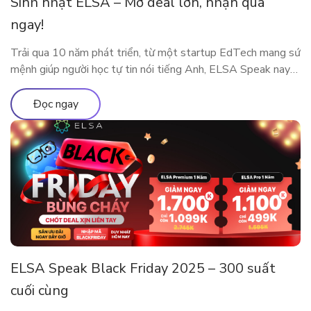
Sinh nhật ELSA – Mở deal lớn, nhận quà
ngay!
Trải qua 10 năm phát triển, từ một startup EdTech mang sứ
mệnh giúp người học tự tin nói tiếng Anh, ELSA Speak nay
đã trở thành nền tảng luyện phát âm và giao tiếp ứng dụng
AI được hàng triệu người dùng tại nhiều quốc gia tin tưởng
Đọc ngay
lựa chọn. Cột mốc 10 năm […]
ELSA Speak Black Friday 2025 – 300 suất
cuối cùng