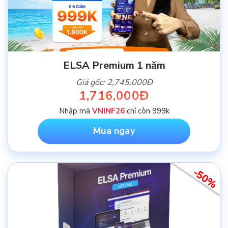
ELSA Premium 1 năm
Giá gốc: 2,745,000Đ
1,716,000Đ
Nhập mã
VNINF26
chỉ còn 999k
Mua ngay
-50%