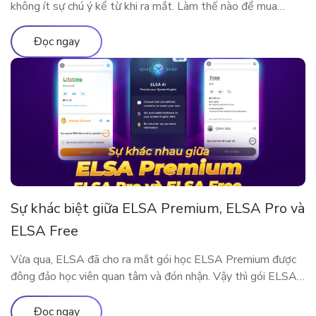
không ít sự chú ý kể từ khi ra mắt. Làm thế nào để mua
ELSA Premium 3 tháng?
Đọc ngay
Sự khác biệt giữa ELSA Premium, ELSA Pro và
ELSA Free
Vừa qua, ELSA đã cho ra mắt gói học ELSA Premium được
đông đảo học viên quan tâm và đón nhận. Vậy thì gói ELSA
Premium có gì khác so với ELSA Pro và ELSA Free? Hãy
cùng tìm hiểu qua bài viết này nhé!
Đọc ngay