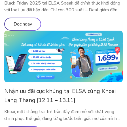
Black Friday 2025 tại ELSA Speak đã chính thức khởi động
với loạt ưu đãi hấp dẫn. Chỉ còn 300 suất – Deal giảm đến 5
Triệu sắp cháy hàng! Đây là dịp đặc biệt trong năm để sở
hữu các gói ELSA Premium và ELSA Pro với giá ưu đãi hiếm
Đọc ngay
có. Trải nghiệm […]
Nhận ưu đãi cực khủng tại ELSA cùng Khoai
Lang Thang [12.11 – 13.11]
Khoai, một chàng trai trẻ tràn đầy đam mê với khát vọng
chinh phục thế giới, đang từng bước biến giấc mơ của mình
thành hiện thực. Tuy nhiên, thử thách lớn nhất mà anh phải