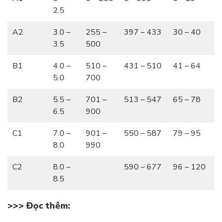
2.5
A2
3.0 –
255 –
397 – 433
30 – 40
3.5
500
B1
4.0 –
510 –
431 – 510
41 – 64
5.0
700
B2
5.5 –
701 –
513 – 547
65 – 78
6.5
900
C1
7.0 –
901 –
550 – 587
79 – 95
8.0
990
C2
8.0 –
590 – 677
96 – 120
8.5
>>> Đọc thêm: