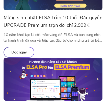
Mừng sinh nhật ELSA tròn 10 tuổi: Đặc quyền
UPGRADE Premium trọn đời chỉ 2.999K
10 năm khởi tạo là cột mốc vàng để ELSA và bạn cùng nhìn
lại hành trình đã qua và tiếp tục đầu tư cho những giá trị bền
vững. Nhân dịp kỷ niệm sinh nhật thập kỷ rực rỡ, ELSA
Speak mang đến đặc quyền nâng cấp lớn nhất từ trước đến
Đọc ngay
nay, dành […]