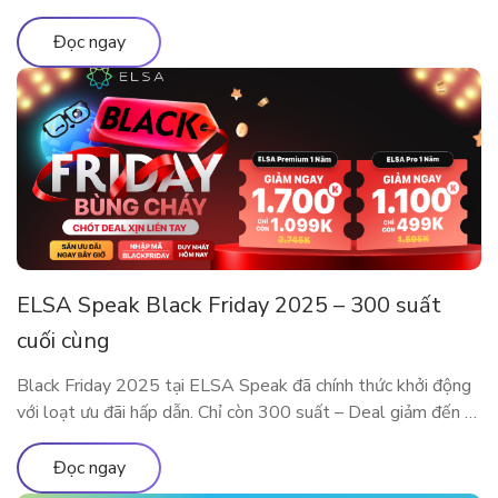
đã trở thành nền tảng luyện phát âm và giao tiếp ứng dụng
AI được hàng triệu người dùng tại nhiều quốc gia tin tưởng
Đọc ngay
lựa chọn. Cột mốc 10 năm […]
ELSA Speak Black Friday 2025 – 300 suất
cuối cùng
Black Friday 2025 tại ELSA Speak đã chính thức khởi động
với loạt ưu đãi hấp dẫn. Chỉ còn 300 suất – Deal giảm đến 5
Triệu sắp cháy hàng! Đây là dịp đặc biệt trong năm để sở
hữu các gói ELSA Premium và ELSA Pro với giá ưu đãi hiếm
Đọc ngay
có. Trải nghiệm […]