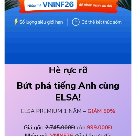
Hè rực rỡ
Bứt phá tiếng Anh cùng
ELSA!
ELSA PREMIUM 1 NĂM –
GIẢM 50%
Giá gốc
: 
2.745.000Đ
 còn 
999.000Đ
Nhập mã
: 
VNINF26 
để nhận ưu đãi