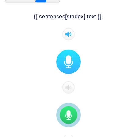
{{ sentences[sIndex].text }}.