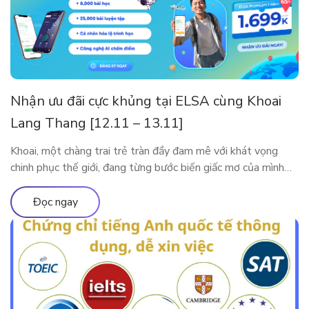
Nhận ưu đãi cực khủng tại ELSA cùng Khoai
Lang Thang [12.11 – 13.11]
Khoai, một chàng trai trẻ tràn đầy đam mê với khát vọng
chinh phục thế giới, đang từng bước biến giấc mơ của mình
thành hiện thực. Tuy nhiên, thử thách lớn nhất mà anh phải
đối mặt trên hành trình này là tiếng Anh. Với ý chí kiên định,
Đọc ngay
Khoai đã bắt đầu hành […]