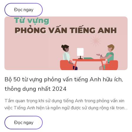
lịch, học tập,… Cùng tìm hiểu 20 app dịch tiếng Anh tiện lợi
và phổ biến nhất tại đây nhé. Ưu nhược điểm của việc sử
Đọc ngay
dụng app […]
Bộ 50 từ vựng phỏng vấn tiếng Anh hữu ích,
thông dụng nhất 2024
Tầm quan trọng khi sử dụng tiếng Anh trong phỏng vấn xin
việc Tiếng Anh hiện là ngôn ngữ được sử dụng rộng rãi trong
cả giao tiếp đời sống cũng như trong công việc. Rất nhiều các
doanh nghiệp đã liệt kê tiếng Anh như một yêu cầu quan
Đọc ngay
trọng trong bản mô tả […]