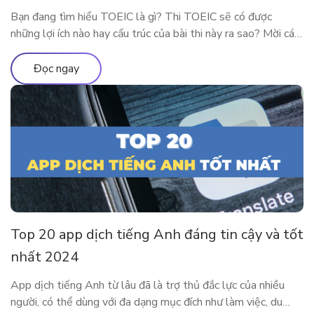
Bạn đang tìm hiểu TOEIC là gì? Thi TOEIC sẽ có được
những lợi ích nào hay cấu trúc của bài thi này ra sao? Mời các
độc giả theo chân ELSA Premium để tìm hiểu tất tần tật về
chứng chỉ TOEIC 2024 nhé! TOEIC là gì? Trên các diễn đàn
Đọc ngay
học tiếng Anh […]
Top 20 app dịch tiếng Anh đáng tin cậy và tốt
nhất 2024
App dịch tiếng Anh từ lâu đã là trợ thủ đắc lực của nhiều
người, có thể dùng với đa dạng mục đích như làm việc, du