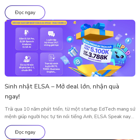
này bao gồm những gì?
Đọc ngay
Sinh nhật ELSA – Mở deal lớn, nhận quà
ngay!
Trải qua 10 năm phát triển, từ một startup EdTech mang sứ
mệnh giúp người học tự tin nói tiếng Anh, ELSA Speak nay
đã trở thành nền tảng luyện phát âm và giao tiếp ứng dụng
AI được hàng triệu người dùng tại nhiều quốc gia tin tưởng
Đọc ngay
lựa chọn. Cột mốc 10 năm […]