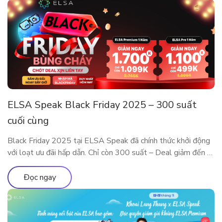
ELSA Speak Black Friday 2025 – 300 suất
cuối cùng
Black Friday 2025 tại ELSA Speak đã chính thức khởi động
với loạt ưu đãi hấp dẫn. Chỉ còn 300 suất – Deal giảm đến 5
Triệu sắp cháy hàng! Đây là dịp đặc biệt trong năm để sở
hữu các gói ELSA Premium và ELSA Pro với giá ưu đãi hiếm
Đọc ngay
có. Trải nghiệm […]