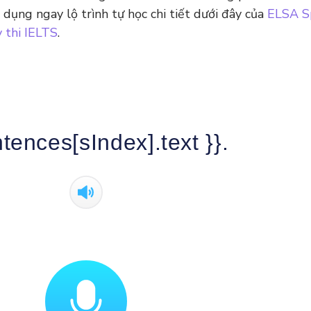
dụng ngay lộ trình tự học chi tiết dưới đây của
ELSA S
ỳ thi IELTS
.
ntences[sIndex].text }}.