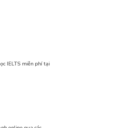
học IELTS miễn phí tại
Anh online qua các