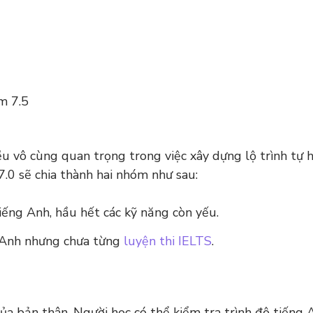
m 7.5
iều vô cùng quan trọng trong việc xây dựng lộ trình tự 
.0 sẽ chia thành hai nhóm như sau:
 tiếng Anh, hầu hết các kỹ năng còn yếu.
g Anh nhưng chưa từng
luyện thi IELTS
.
của bản thân. Người học có thể kiểm tra trình độ tiếng 