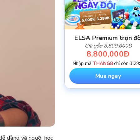
-
ELSA Premium trọn đờ
Giá gốc: 8,800,000Đ
8,800,000Đ
Nhập mã
THANG8
chỉ còn 3.29
Mua ngay
 dễ dàng và người học