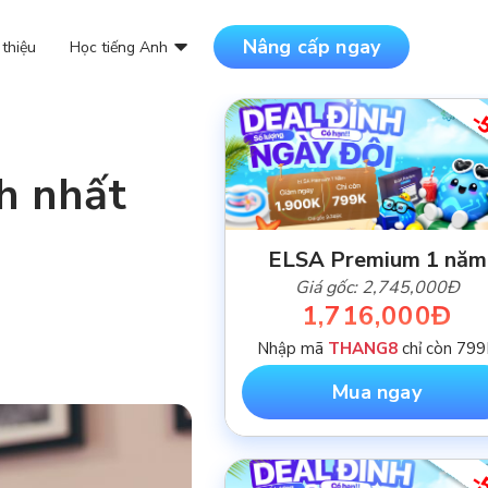
Nâng cấp ngay
 thiệu
Học tiếng Anh
-
DANH MỤC BÀI VIẾT
nh nhất
NỘI DUNG MỚI NHẤT
ELSA Premium 1 năm
Giá gốc: 2,745,000Đ
1,716,000Đ
Nhập mã
THANG8
chỉ còn 79
Mua ngay