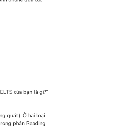
IELTS của bạn là gì?”
g quát). Ở hai loại
t trong phần Reading