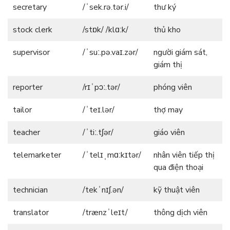
secretary
/ˈsek.rə.tər.i/
thư ký
stock clerk
/stɒk/ /klɑːk/
thủ kho
supervisor
/ˈsuː.pə.vaɪ.zər/
người giám sát,
giám thị
reporter
/rɪˈpɔː.tər/
phóng viên
tailor
/ˈteɪ.lər/
thợ may
teacher
/ˈtiː.tʃər/
giáo viên
telemarketer
/ˈtelɪˌmɑːkɪtər/
nhân viên tiếp thị
qua điện thoại
technician
/tekˈnɪʃ.ən/
kỹ thuật viên
translator
/trænzˈleɪt/
thông dịch viên