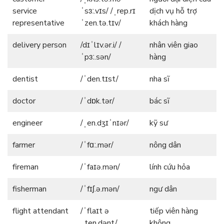
service
ˈsɜː.vɪs/ /ˌrep.rɪ
dịch vụ hỗ trợ
representative
ˈzen.tə.tɪv/
khách hàng
delivery person
/dɪˈlɪv.ər.i/ /
nhân viên giao
ˈpɜː.sən/
hàng
dentist
/ˈden.tɪst/
nha sĩ
doctor
/ˈdɒk.tər/
bác sĩ
engineer
/ˌen.dʒɪˈnɪər/
kỹ sư
farmer
/ˈfɑː.mər/
nông dân
fireman
/ˈfaɪə.mən/
lính cứu hỏa
fisherman
/ˈfɪʃ.ə.mən/
ngư dân
flight attendant
/ˈflaɪt ə
tiếp viên hàng
ˌten.dənt/
không