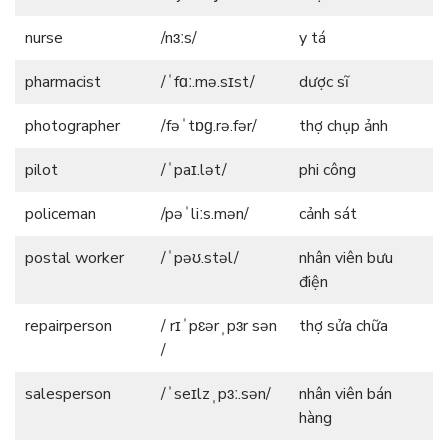
nurse
/nɜːs/
y tá
pharmacist
/ˈfɑː.mə.sɪst/
dược sĩ
photographer
/fəˈtɒɡ.rə.fər/
thợ chụp ảnh
pilot
/ˈpaɪ.lət/
phi công
policeman
/pəˈliːs.mən/
cảnh sát
postal worker
/ˈpəʊ.stəl/
nhân viên bưu
điện
repairperson
/ rɪˈpɛərˌpɜr sən
thợ sửa chữa
/
salesperson
/ˈseɪlzˌpɜː.sən/
nhân viên bán
hàng