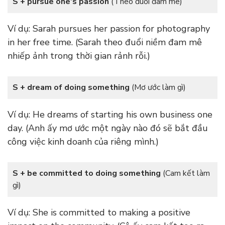
S + pursue one’s passion
(Theo đuổi đam mê)
Ví dụ: Sarah pursues her passion for photography
in her free time. (Sarah theo đuổi niềm đam mê
nhiếp ảnh trong thời gian rảnh rỗi.)
S + dream of doing something
(Mơ ước làm gì)
Ví dụ: He dreams of starting his own business one
day. (Anh ấy mơ ước một ngày nào đó sẽ bắt đầu
công việc kinh doanh của riêng mình.)
S + be committed to doing something
(Cam kết làm
gì)
Ví dụ: She is committed to making a positive