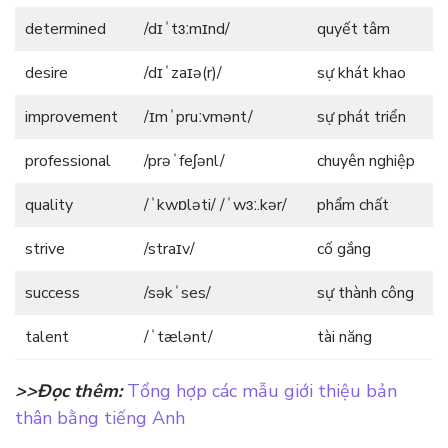
determined
/dɪˈtɜːmɪnd/
quyết tâm
desire
/dɪˈzaɪə(r)/
sự khát khao
improvement
/ɪmˈpruːvmənt/
sự phát triển
professional
/prəˈfeʃənl/
chuyên nghiệp
quality
/ˈkwɒləti/ /ˈwɜː.kər/
phẩm chất
strive
/straɪv/
cố gắng
success
/səkˈses/
sự thành công
talent
/ˈtælənt/
tài năng
>>Đọc thêm:
Tổng hợp các mẫu giới thiệu bản
thân bằng tiếng Anh