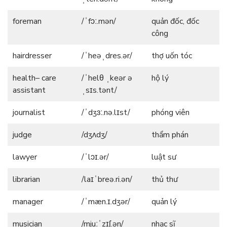
foreman
/ˈfɔː.mən/
quản đốc, đốc
công
hairdresser
/ˈheəˌdres.ər/
thợ uốn tóc
health– care
/ˈhelθ ˌkeər ə
hộ lý
assistant
ˌsɪs.tənt/
journalist
/ˈdʒɜː.nə.lɪst/
phóng viên
judge
/dʒʌdʒ/
thẩm phán
lawyer
/ˈlɔɪ.ər/
luật sư
librarian
/laɪˈbreə.ri.ən/
thủ thư
manager
/ˈmæn.ɪ.dʒər/
quản lý
musician
/mjuːˈzɪʃ.ən/
nhạc sĩ