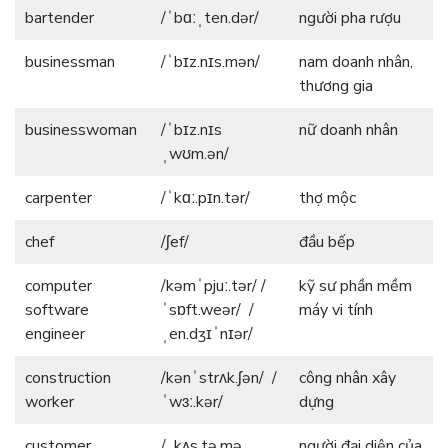
bartender
/ˈbɑːˌten.dər/
người pha rượu
businessman
/ˈbɪz.nɪs.mən/
nam doanh nhân,
thương gia
businesswoman
/ˈbɪz.nɪs
nữ doanh nhân
ˌwʊm.ən/
carpenter
/ˈkɑː.pɪn.tər/
thợ mộc
chef
/ʃef/
đầu bếp
computer
/kəmˈpjuː.tər/ /
kỹ sư phần mềm
software
ˈsɒft.weər/ /
máy vi tính
engineer
ˌen.dʒɪˈnɪər/
construction
/kənˈstrʌk.ʃən/ /
công nhân xây
worker
ˈwɜː.kər/
dựng
customer
/ˌkʌs.tə.mə
người đại diện của