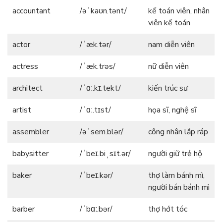
accountant
/əˈkaʊn.tənt/
kế toán viên, nhân
viên kế toán
actor
/ˈæk.tər/
nam diễn viên
actress
/ˈæk.trəs/
nữ diễn viên
architect
/ˈɑː.kɪ.tekt/
kiến trúc sư
artist
/ˈɑː.tɪst/
họa sĩ, nghệ sĩ
assembler
/əˈsem.blər/
công nhân lắp ráp
babysitter
/ˈbeɪ.biˌsɪt.ər/
người giữ trẻ hộ
baker
/ˈbeɪ.kər/
thợ làm bánh mì,
người bán bánh mì
barber
/ˈbɑː.bər/
thợ hớt tóc