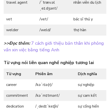
travel agent
/ˈtræv.əl
nhân viên du lịch
ˌeɪ.dʒənt/
vet
/vet/
bác sĩ thú y
welder
/weld/
thợ hàn
>>Đọc thêm:
7 cách giới thiệu bản thân khi phỏng
vấn xin việc bằng tiếng Anh
Từ vựng nói liên quan nghề nghiệp tương lai
Từ vựng
Phiên âm
Dịch nghĩa
career
/kəˈrɪə(r)/
sự nghiệp
commitment
/kəˈmɪtmənt/
sự cam kết
dedication
/ˌdedɪˈkeɪʃn/
sự cống hiến