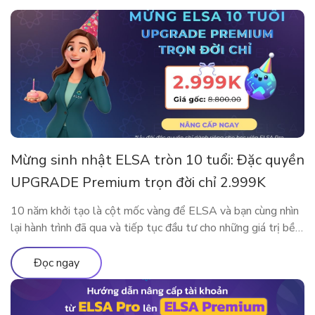
Mừng sinh nhật ELSA tròn 10 tuổi: Đặc quyền
UPGRADE Premium trọn đời chỉ 2.999K
10 năm khởi tạo là cột mốc vàng để ELSA và bạn cùng nhìn
lại hành trình đã qua và tiếp tục đầu tư cho những giá trị bền
vững. Nhân dịp kỷ niệm sinh nhật thập kỷ rực rỡ, ELSA
Speak mang đến đặc quyền nâng cấp lớn nhất từ trước đến
Đọc ngay
nay, dành […]