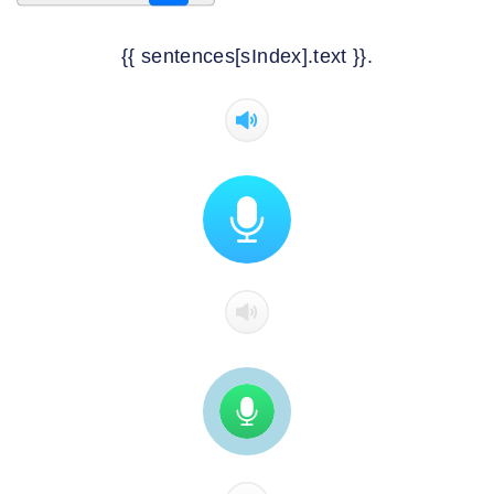
{{ sentences[sIndex].text }}.