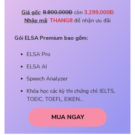
Giá gốc
: 
8.800.000Đ
 còn 
3.299.000Đ
Nhập mã
: 
THANG8 
để nhận ưu đãi
Gói ELSA Premium bao gồm:
ELSA Pro
ELSA AI
Speech Analyzer
Khóa học các kỳ thi chứng chỉ: IELTS,
TOEIC, TOEFL, EIKEN…
MUA NGAY