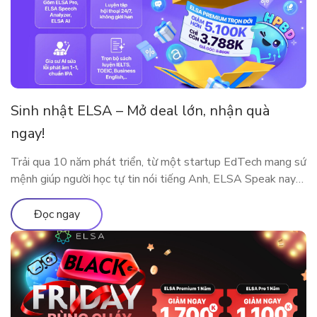
Sinh nhật ELSA – Mở deal lớn, nhận quà
ngay!
Trải qua 10 năm phát triển, từ một startup EdTech mang sứ
mệnh giúp người học tự tin nói tiếng Anh, ELSA Speak nay
đã trở thành nền tảng luyện phát âm và giao tiếp ứng dụng
AI được hàng triệu người dùng tại nhiều quốc gia tin tưởng
Đọc ngay
lựa chọn. Cột mốc 10 năm […]