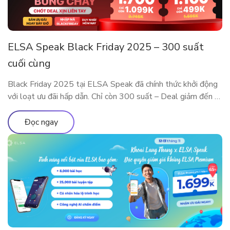
ELSA Speak Black Friday 2025 – 300 suất
cuối cùng
Black Friday 2025 tại ELSA Speak đã chính thức khởi động
với loạt ưu đãi hấp dẫn. Chỉ còn 300 suất – Deal giảm đến 5
Triệu sắp cháy hàng! Đây là dịp đặc biệt trong năm để sở
hữu các gói ELSA Premium và ELSA Pro với giá ưu đãi hiếm
Đọc ngay
có. Trải nghiệm […]