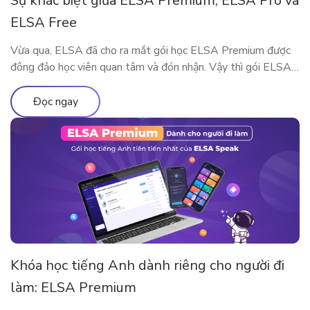
Sự khác biệt giữa ELSA Premium, ELSA Pro và
ELSA Free
Vừa qua, ELSA đã cho ra mắt gói học ELSA Premium được
đông đảo học viên quan tâm và đón nhận. Vậy thì gói ELSA
Premium có gì khác so với ELSA Pro và ELSA Free? Hãy
cùng tìm hiểu qua bài viết này nhé!
Đọc ngay
Khóa học tiếng Anh dành riêng cho người đi
làm: ELSA Premium