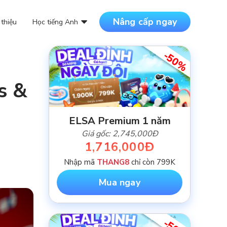
Nâng cấp ngay
 thiệu
Học tiếng Anh
-50%
DANH MỤC BÀI VIẾT
s &
NỘI DUNG MỚI NHẤT
ELSA Premium 1 năm
Giá gốc: 2,745,000Đ
1,716,000Đ
Nhập mã
THANG8
chỉ còn 799K
Mua ngay