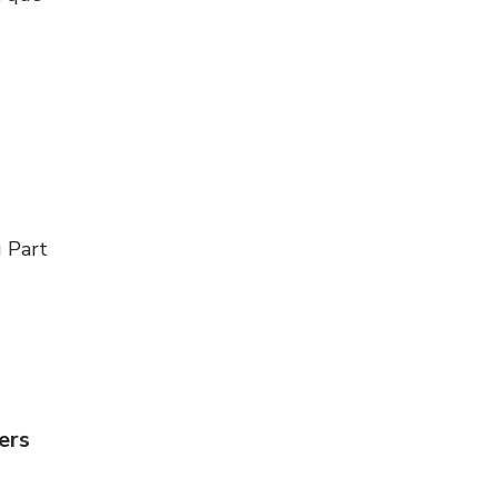
g Part
ers