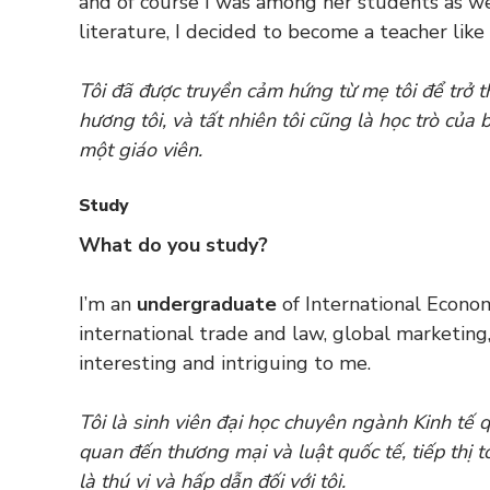
and of course I was among her students as we
literature, I decided to become a teacher like 
Tôi đã được truyền cảm hứng từ mẹ tôi để trở t
hương tôi, và tất nhiên tôi cũng là học trò của 
một giáo viên.
Study
What do you study?
I’m an
undergraduate
of International Econom
international trade and law, global marketing
interesting and intriguing to me.
Tôi là sinh viên đại học chuyên ngành Kinh tế q
quan đến thương mại và luật quốc tế, tiếp thị
là thú vị và hấp dẫn đối với tôi.