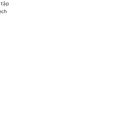
 tập
ech