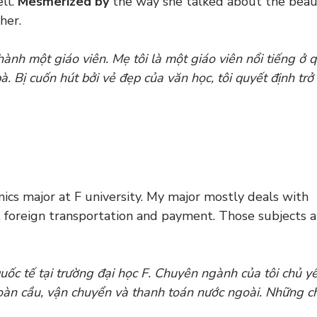
ll.
Mesmerized by
the way she talked about the beau
her.
hành một giáo viên. Mẹ tôi là một giáo viên nổi tiếng ở 
bà. Bị cuốn hút bởi vẻ đẹp của văn học, tôi quyết định trở
ics major at F university. My major mostly deals with
, foreign transportation and payment. Those subjects a
uốc tế tại trường đại học F. Chuyên ngành của tôi chủ yế
 toàn cầu, vận chuyển và thanh toán nước ngoài. Những c