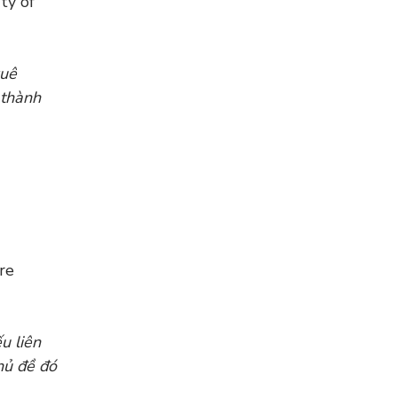
ty of
quê
 thành
re
u liên
hủ đề đó