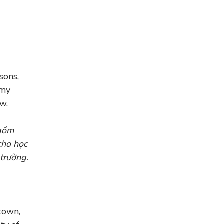
sons,
 my
w.
 gồm
cho học
 trường.
town,