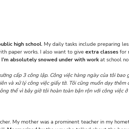
public high school
. My daily tasks include preparing les
ith paper works. I also want to give
extra classes
for
e
I’m absolutely snowed under with work
at school no
rường cấp 3 công lập. Công việc hàng ngày của tôi bao
viên và xử lý công việc giấy tờ. Tôi cũng muốn dạy thêm 
ông thể vì bây giờ tôi hoàn toàn bận rộn với công việc ở
cher. My mother was a prominent teacher in my home