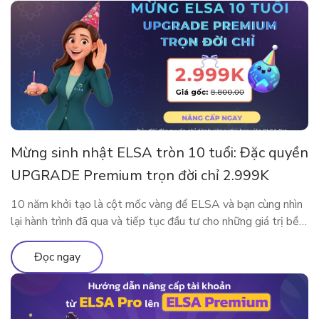
Mừng sinh nhật ELSA tròn 10 tuổi: Đặc quyền
UPGRADE Premium trọn đời chỉ 2.999K
10 năm khởi tạo là cột mốc vàng để ELSA và bạn cùng nhìn
lại hành trình đã qua và tiếp tục đầu tư cho những giá trị bền
vững. Nhân dịp kỷ niệm sinh nhật thập kỷ rực rỡ, ELSA
Speak mang đến đặc quyền nâng cấp lớn nhất từ trước đến
Đọc ngay
nay, dành […]