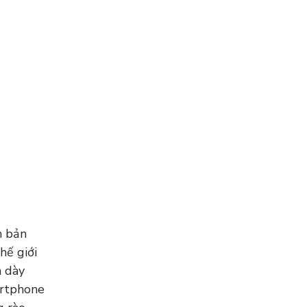
n bản
hế giới
n dày
artphone