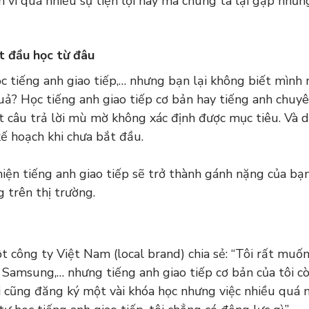
h vì quá nhiều sự tiện lợi này mà chúng ta lại gặp nhữn
ắt đầu học từ đâu
c tiếng anh giao tiếp,… nhưng bạn lại không biết mình
ả? Học tiếng anh giao tiếp cơ bản hay tiếng anh chuy
ột câu trả lời mù mờ không xác định được mục tiêu. Và 
kế hoạch khi chưa bắt đầu.
thiện tiếng anh giao tiếp sẽ trở thành gánh nặng của bạn
 trên thị trường.
t công ty Việt Nam (local brand) chia sẻ: “Tôi rất muố
G, Samsung,… nhưng tiếng anh giao tiếp cơ bản của tôi c
ôi cũng đăng ký một vài khóa học nhưng việc nhiều quá 