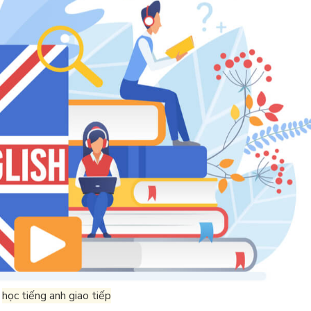
ự
học tiếng anh giao tiếp