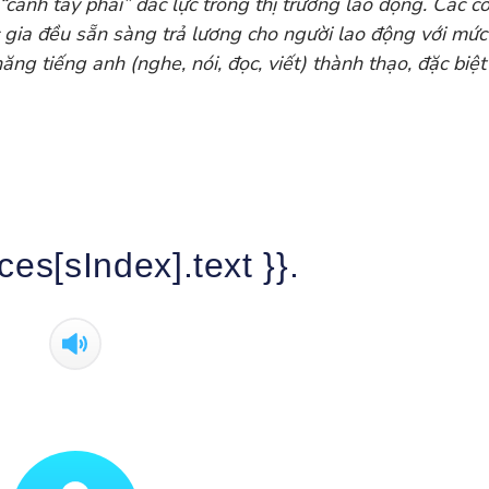
“cánh tay phải” đắc lực trong thị trường lao động. Các c
 gia đều sẵn sàng trả lương cho người lao động với mức
g tiếng anh (nghe, nói, đọc, viết) thành thạo, đặc biệt 
ces[sIndex].text }}.