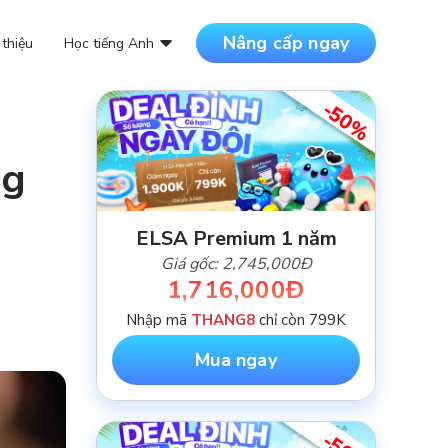
Nâng cấp ngay
 thiệu
Học tiếng Anh
-50%
DANH MỤC BÀI VIẾT
ng
NỘI DUNG MỚI NHẤT
ELSA Premium 1 năm
Giá gốc: 2,745,000Đ
1,716,000Đ
Nhập mã
THANG8
chỉ còn 799K
Mua ngay