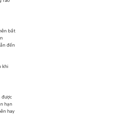
g rào
 nên bắt
ên
dẫn đến
 khi
n được
òn hạn
nên hay