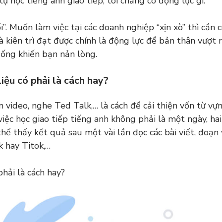
 học tiếng anh giao tiếp, tôi chẳng có động lực gì.”
i”. Muốn làm việc tại các doanh nghiệp “xịn xò” thì cần 
à kiên trì đạt được chính là động lực để bản thân vượt r
sống khiến bạn nản lòng.
liệu có phải là cách hay?
em video, nghe Ted Talk,… là cách để cải thiện vốn từ vự
việc học giao tiếp tiếng anh không phải là một ngày, hai
hể thấy kết quả sau một vài lần đọc các bài viết, đoạn
 hay Titok,…
phải là cách hay?