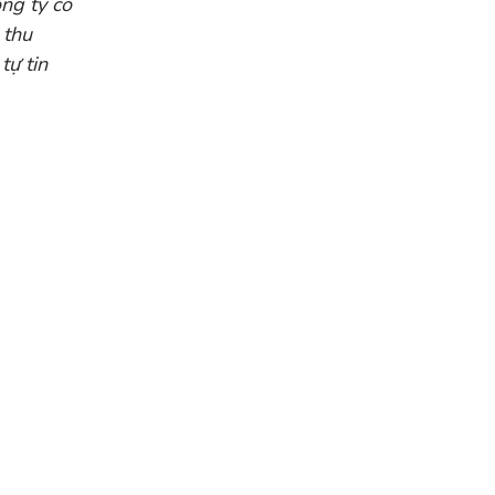
ông ty có
 thu
tự tin