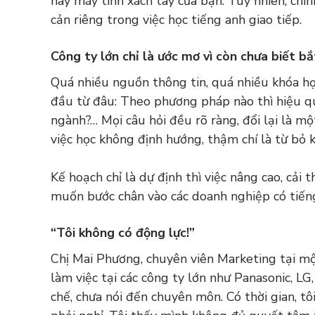
hay máy tính xách tay của bạn. Tuy nhiên, chín
cản riêng trong việc học tiếng anh giao tiếp.
Công ty lớn chỉ là ước mơ vì còn chưa biết b
Quá nhiều nguồn thông tin, quá nhiều khóa họ
đầu từ đâu: Theo phương pháp nào thì hiệu qu
ngành?… Mọi câu hỏi đều rõ ràng, đổi lại là m
việc học không định hướng, thậm chí là từ bỏ 
Kế hoạch chỉ là dự định thì việc nâng cao, cải 
muốn bước chân vào các doanh nghiệp có tiếng
“Tôi không có động lực!”
Chị Mai Phương, chuyên viên Marketing tại mộ
làm việc tại các công ty lớn như Panasonic, L
chế, chưa nói đến chuyên môn. Có thời gian, t