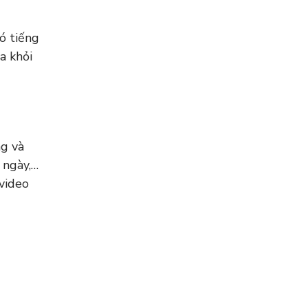
có tiếng
a khỏi
ng và
 ngày,…
 video