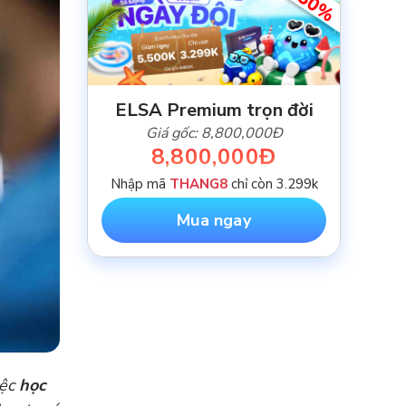
-50%
ELSA Premium trọn đời
Giá gốc: 8,800,000Đ
8,800,000Đ
Nhập mã
THANG8
chỉ còn 3.299k
Mua ngay
iệc
học