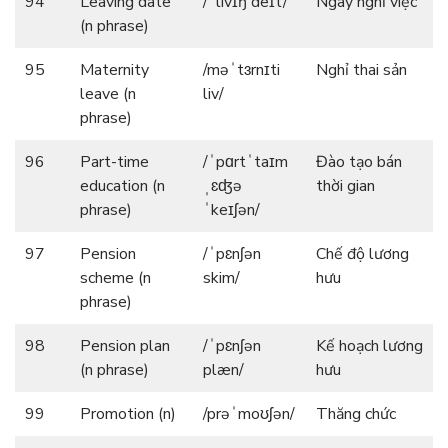
94
Leaving date
/ˈlivɪŋ deɪt/
Ngày nghỉ việc
(n phrase)
95
Maternity
/məˈtɜrnɪti
Nghỉ thai sản
leave (n
liv/
phrase)
96
Part-time
/ˈpɑrtˈtaɪm
Đào tạo bán
education (n
ˌɛʤə
thời gian
phrase)
ˈkeɪʃən/
97
Pension
/ˈpɛnʃən
Chế độ lương
scheme (n
skim/
hưu
phrase)
98
Pension plan
/ˈpɛnʃən
Kế hoạch lương
(n phrase)
plæn/
hưu
99
Promotion (n)
/prəˈmoʊʃən/
Thăng chức