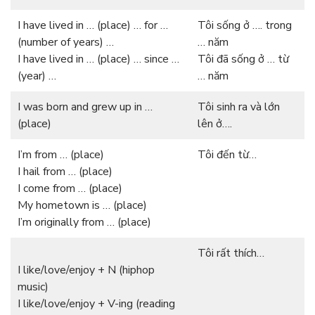
I have lived in … (place) … for …
Tôi sống ở …. trong
(number of years) …
… năm
I have lived in … (place) … since …
Tôi đã sống ở … từ
(year) …
… năm
I was born and grew up in …
Tôi sinh ra và lớn
(place)
lên ở….
I’m from … (place)
Tôi đến từ…
I hail from … (place)
I come from … (place)
My hometown is … (place)
I’m originally from … (place)
Tôi rất thích…
I like/love/enjoy + N (hiphop
music)
I like/love/enjoy + V-ing (reading