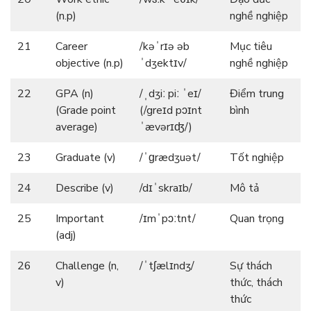
(n.p)
nghề nghiệp
21
Career
/kəˈrɪə əb
Mục tiêu
objective (n.p)
ˈdʒektɪv/
nghề nghiệp
22
GPA (n)
/ˌdʒiː piː ˈeɪ/
Điểm trung
(Grade point
(/greɪd pɔɪnt
bình
average)
ˈævərɪʤ/)
23
Graduate (v)
/ˈɡrædʒuət/
Tốt nghiệp
24
Describe (v)
/dɪˈskraɪb/
Mô tả
25
Important
/ɪmˈpɔːtnt/
Quan trọng
(adj)
26
Challenge (n,
/ˈtʃælɪndʒ/
Sự thách
v)
thức, thách
thức