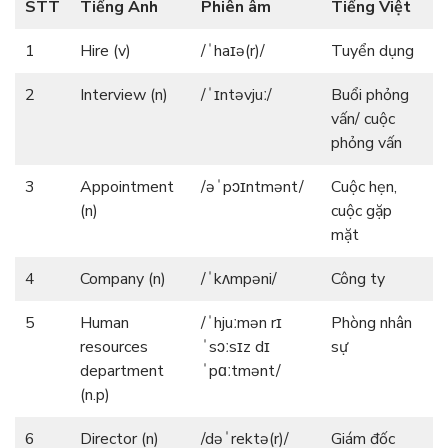
STT
Tiếng Anh
Phiên âm
Tiếng Việt
1
Hire (v)
/ˈhaɪə(r)/
Tuyển dụng
2
Interview (n)
/ˈɪntəvjuː/
Buổi phỏng
vấn/ cuộc
phỏng vấn
3
Appointment
/əˈpɔɪntmənt/
Cuộc hẹn,
(n)
cuộc gặp
mặt
4
Company (n)
/ˈkʌmpəni/
Công ty
5
Human
/ˈhjuːmən rɪ
Phòng nhân
resources
ˈsɔːsɪz dɪ
sự
department
ˈpɑːtmənt/
(n.p)
6
Director (n)
/dəˈrektə(r)/
Giám đốc