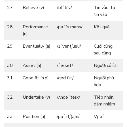
27
Believe (v)
/bɪˈliːv/
Tin vào, tự
tin vào
28
Performance
/pəˈfɔːməns/
Kết quả
(n)
29
Eventually (a)
/ɪˈventʃuəli/
Cuối cùng,
sau cùng
30
Asset (n)
/ˈæset/
Người có ích
31
Good fit (n.p)
/gʊd fɪt/
Người phù
hợp
32
Undertake (v)
/ʌndəˈteɪk/
Tiếp nhận,
đảm nhiệm
33
Position (n)
/pəˈzɪʃ(ə)n/
Vị trí