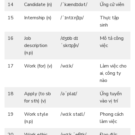
14
Candidate (n)
/ˈkændɪdət/
Ứng cử viên
15
Internship (n)
/ˈɪntɜːnʃɪp/
Thực tập
sinh
16
Job
/dʒɒb dɪ
Mô tả công
description
ˈskrɪpʃn/
việc
(n.p)
17
Work (for) (v)
/wɜːk/
Làm việc cho
ai, công ty
nào
18
Apply (to sb
/əˈplaɪ/
Ứng tuyển
for sth) (v)
vào vị trí
19
Work style
/wɜːk staɪl/
Phong cách
(n.p)
làm việc
20
Work ethic
/wɜːk ˈeθɪk/
Đạo đức