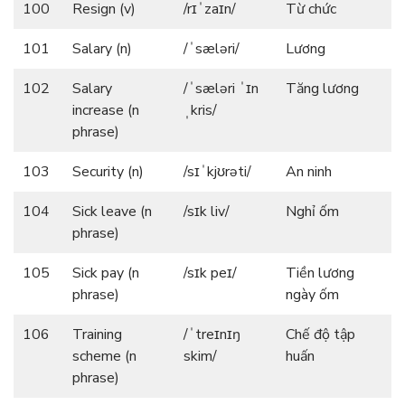
100
Resign (v)
/rɪˈzaɪn/
Từ chức
101
Salary (n)
/ˈsæləri/
Lương
102
Salary
/ˈsæləri ˈɪn
Tăng lương
increase (n
ˌkris/
phrase)
103
Security (n)
/sɪˈkjʊrəti/
An ninh
104
Sick leave (n
/sɪk liv/
Nghỉ ốm
phrase)
105
Sick pay (n
/sɪk peɪ/
Tiền lương
phrase)
ngày ốm
106
Training
/ˈtreɪnɪŋ
Chế độ tập
scheme (n
skim/
huấn
phrase)