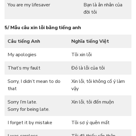
You are my lifesaver
Bạn là ân nhân của
đời tôi
5/ Mẫu câu xin lỗi bằng tiếng anh
Câu tiếng Anh
Nghĩa tiếng Việt
My apologies
Tôi xin lỗi
That’s my fault
Đó là lỗi của tôi
Sorry, I didn’t mean to do
Xin lỗi, tôi không cố ý làm
that
vậy
Sorry I’m late.
Xin lỗi, tôi đến muộn
Sorry for being late.
I forget it by mistake
Tôi sơ ý quên mất
I was careless
Tôi đã thiếu cẩn thận