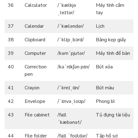
36
Calculator
/ˈkælkjə
Máy tính cầm
ˌleɪtər/
tay
37
Calendar
/ˈkæləndər/
Lịch
38
Clipboard
/ˈklɪpˌbɔrd/
Bảng kẹp giấy
39
Computer
/kəmˈpjutər/
Máy tính để bàn
40
Correction
/kəˈrɛkʃən pɛn/
Bút xóa
pen
41
Crayon
/ˈkreɪˌɑn/
Bút màu
42
Envelope
/ˈɛnvəˌloʊp/
Phong bì
43
File cabinet
/faɪl
Tủ đựng tài liệu
ˈkæbənət/
44
File folder
/faɪl ˈfoʊldər/
Tập hồ sơ