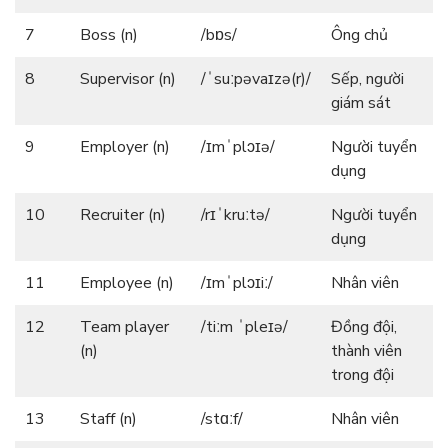
7
Boss (n)
/bɒs/
Ông chủ
8
Supervisor (n)
/ˈsuːpəvaɪzə(r)/
Sếp, người
giám sát
9
Employer (n)
/ɪmˈplɔɪə/
Người tuyển
dụng
10
Recruiter (n)
/rɪˈkruːtə/
Người tuyển
dụng
11
Employee (n)
/ɪmˈplɔɪiː/
Nhân viên
12
Team player
/tiːm ˈpleɪə/
Đồng đội,
(n)
thành viên
trong đội
13
Staff (n)
/stɑːf/
Nhân viên