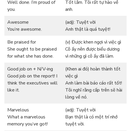
Well done. I’m proud of
Tốt lắm. Tôi rất tự hào về
you.
anh.
Awesome
(adj): Tuyệt vời
You’re awesome.
Anh thật là quá tuyệt!
Be praised for
(v) Được khen ngợi vì việc gì
She ought to be praised
Cô ấy nên được biểu dương
for what she has done.
vì những gì cô ấy đã làm.
Good job on + N/V-ing
(Khen ai đó) hoàn thành tốt
Good job on the report! I
việc gì
think the executives will
Anh làm bài báo cáo rất tốt!
like it.
Tôi nghĩ rằng cấp trên sẽ hài
lòng về nó.
Marvelous
(adj): Tuyệt vời
What a marvelous
Bạn thật là có một trí nhớ
memory you’ve got!
tuyệt vời.