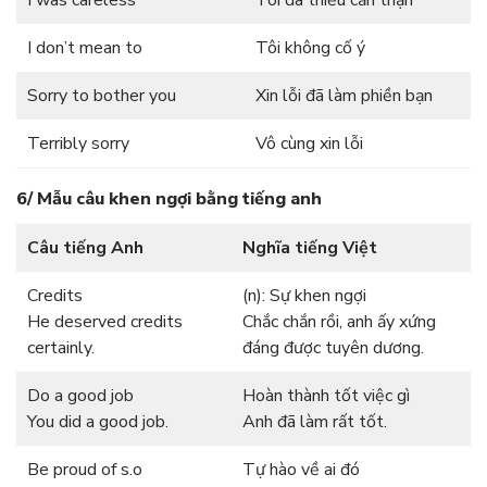
I don’t mean to
Tôi không cố ý
Sorry to bother you
Xin lỗi đã làm phiền bạn
Terribly sorry
Vô cùng xin lỗi
6/ Mẫu câu khen ngợi bằng tiếng anh
Câu tiếng Anh
Nghĩa tiếng Việt
Credits
(n): Sự khen ngợi
He deserved credits
Chắc chắn rồi, anh ấy xứng
certainly.
đáng được tuyên dương.
Do a good job
Hoàn thành tốt việc gì
You did a good job.
Anh đã làm rất tốt.
Be proud of s.o
Tự hào về ai đó