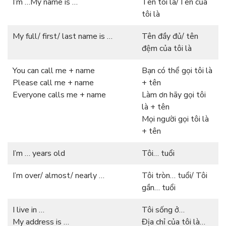
I’m …My name is …
Tên tôi là/Tên của
tôi là
My full/ first/ last name is …
Tên đầy đủ/ tên
đệm của tôi là
You can call me + name
Bạn có thể gọi tôi là
Please call me + name
+ tên
Everyone calls me + name
Làm ơn hãy gọi tôi
là + tên
Mọi người gọi tôi là
+ tên
I’m … years old
Tôi… tuổi
I’m over/ almost/ nearly …
Tôi tròn… tuổi/ Tôi
gần… tuổi
I live in …
Tôi sống ở…
My address is …
Địa chỉ của tôi là…