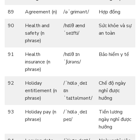
89
Agreement (n)
/əˈgrimənt/
Hợp đồng
90
Health and
/hɛlθ ænd
Sức khỏe và sự
safety (n
ˈseɪfti/
an toàn
phrase)
91
Health
/hɛlθ ɪn
Bảo hiểm y tế
insurance (n
ˈʃʊrəns/
phrase)
92
Holiday
/ˈhɑləˌdeɪ
Chế độ ngày
entitlement (n
ɛn
nghỉ được
phrase)
ˈtaɪtəlmənt/
hưởng
93
Holiday pay (n
/ˈhɑləˌdeɪ
Tiền lương
phrase)
peɪ/
ngày nghỉ được
hưởng