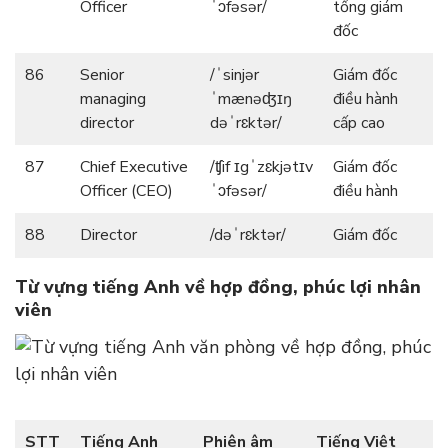
Officer
ˈɔfəsər/
tổng giám
đốc
86
Senior
/ˈsinjər
Giám đốc
managing
ˈmænəʤɪŋ
điều hành
director
dəˈrɛktər/
cấp cao
87
Chief Executive
/ʧif ɪgˈzɛkjətɪv
Giám đốc
Officer (CEO)
ˈɔfəsər/
điều hành
88
Director
/dəˈrɛktər/
Giám đốc
Từ vựng tiếng Anh về hợp đồng, phúc lợi nhân
viên
STT
Tiếng Anh
Phiên âm
Tiếng Việt