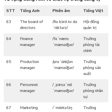
STT
Tiếng Anh
Phiên âm
Tiếng Việt
63
The board of
/ðə bɔrd ʌv də
Hội đồng
directors
ˈrɛktərz/
quản trị
64
Finance
/fəˈnæns
Trưởng
manager
ˈmænəʤər/
phòng tài
chính
65
Production
/prəˈdʌkʃən
Trưởng
manager
ˈmænəʤər/
phòng sản
xuất
66
Personnel
/ˌpɜrsəˈnɛl
Trưởng
manager
ˈmænəʤər/
phòng nhân
sự
67
Marketing
/ˈmɑrkətɪŋ
Trưởng