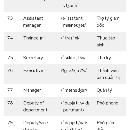
ˈvɪʒən)/
73
Assistant
/əˈsɪstənt
Trợ lý giám
manager
ˈmænəʤər/
đốc
74
Trainee (n)
/ˈtreɪˈni/
Thực tập
sinh
75
Secretary
/ˈsɛkrəˌtɛri/
Thư ký
76
Executive
/ɪgˈzɛkjətɪv/
Thành viên
ban quản trị
77
Manager
/ˈmænəʤər/
Quản lý
78
Deputy of
/ˈdɛpjəti ʌv dɪ
Phó phòng
department
ˈpɑrtmənt/
79
Deputy/vice
/ˈdɛpjəti/vaɪs
Phó giám
director
dəˈrɛktər/
đốc