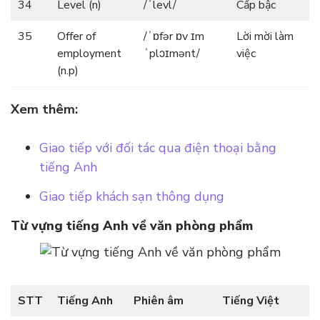
34
Level (n)
/ˈlevl/
Cấp bậc
35
Offer of
/ˈɒfər ɒv ɪm
Lời mời làm
employment
ˈplɔɪmənt/
việc
(n.p)
Xem thêm:
Giao tiếp với đối tác qua điện thoại bằng
tiếng Anh
Giao tiếp khách sạn thông dụng
Từ vựng tiếng Anh về văn phòng phẩm
STT
Tiếng Anh
Phiên âm
Tiếng Việt