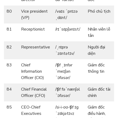
80
Vice president
/vaɪs ˈprɛzə
Phó chủ tịch
(VP)
ˌdɛnt/
81
Receptionist
/rɪˈsɛpʃənɪst/
Nhân viên lễ
tân
82
Representative
/ˌrɛprə
Người đại
ˈzɛntətɪv/
diện
83
Chief
/ʧif ˌɪnfər
Giám đốc
Information
ˈmeɪʃən
thông tin
Officer (CIO)
ˈɔfəsər/
84
Chief Financial
/ʧif fəˈnænʃəl
Giám đốc tài
Officer (CFO)
ˈɔfəsər/
chính
85
CEO-Chief
/si-i-oʊ-ʧif ɪg
Giám đốc
Executives
ˈzɛkjətɪvz
điều hành,