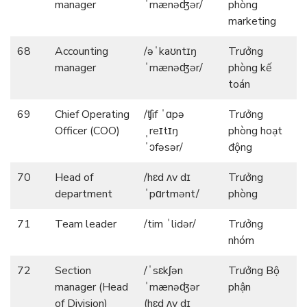
manager
ˈmænəʤər/
phòng
marketing
68
Accounting
/əˈkaʊntɪŋ
Trưởng
manager
ˈmænəʤər/
phòng kế
toán
69
Chief Operating
/ʧif ˈɑpə
Trưởng
Officer (COO)
ˌreɪtɪŋ
phòng hoạt
ˈɔfəsər/
động
70
Head of
/hɛd ʌv dɪ
Trưởng
department
ˈpɑrtmənt/
phòng
71
Team leader
/tim ˈlidər/
Trưởng
nhóm
72
Section
/ˈsɛkʃən
Trưởng Bộ
manager (Head
ˈmænəʤər
phận
of Division)
(hɛd ʌv dɪ