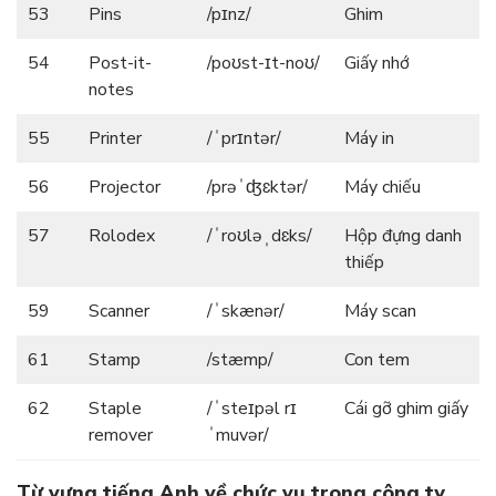
53
Pins
/pɪnz/
Ghim
54
Post-it-
/poʊst-ɪt-noʊ/
Giấy nhớ
notes
55
Printer
/ˈprɪntər/
Máy in
56
Projector
/prəˈʤɛktər/
Máy chiếu
57
Rolodex
/ˈroʊləˌdɛks/
Hộp đựng danh
thiếp
59
Scanner
/ˈskænər/
Máy scan
61
Stamp
/stæmp/
Con tem
62
Staple
/ˈsteɪpəl rɪ
Cái gỡ ghim giấy
remover
ˈmuvər/
Từ vựng tiếng Anh về chức vụ trong công ty