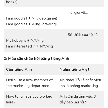
books)
Tôi giỏi về…
I am good at + N (video game)
I am good at + V-ing (drawing)
Sở thích của tôi là…
My hobby is + N/V-ing
I am interested in + N/V-ing
2/ Mẫu câu chào hỏi bằng tiếng Anh
Câu tiếng Anh
Nghĩa tiếng Việt
Hello! I’m a new member of
Xin chào! Tôi là nhân viên
the marketing department
mới ở phòng marketing
How long have you worked
Anh/Chị đã làm việc ở
here?
đây bao lâu rồi?