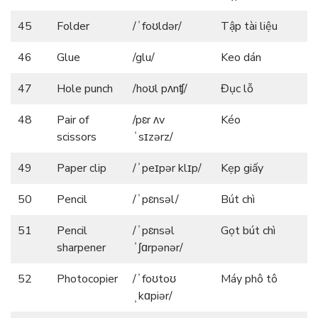
45
Folder
/ˈfoʊldər/
Tập tài liệu
46
Glue
/glu/
Keo dán
47
Hole punch
/hoʊl pʌnʧ/
Đục lỗ
48
Pair of
/pɛr ʌv
Kéo
scissors
ˈsɪzərz/
49
Paper clip
/ˈpeɪpər klɪp/
Kẹp giấy
50
Pencil
/ˈpɛnsəl/
Bút chì
51
Pencil
/ˈpɛnsəl
Gọt bút chì
sharpener
ˈʃɑrpənər/
52
Photocopier
/ˈfoʊtoʊ
Máy phô tô
ˌkɑpiər/