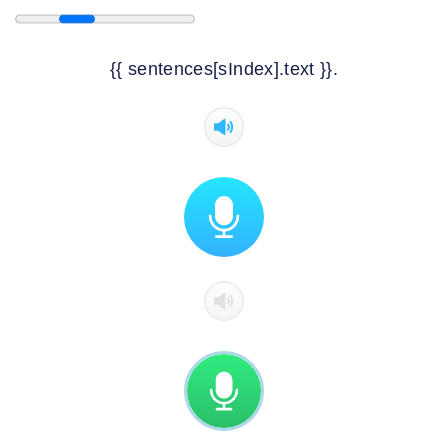
{{ sentences[sIndex].text }}.