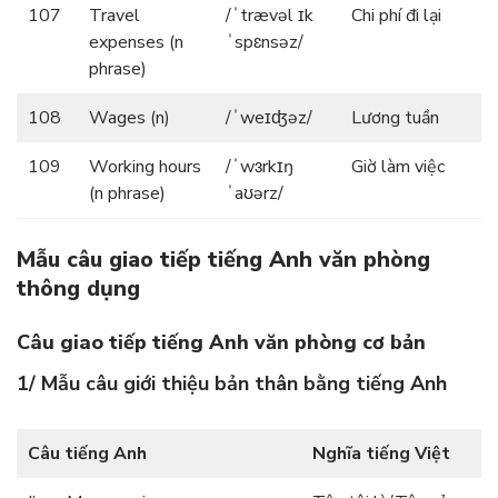
107
Travel
/ˈtrævəl ɪk
Chi phí đi lại
expenses (n
ˈspɛnsəz/
phrase)
108
Wages (n)
/ˈweɪʤəz/
Lương tuần
109
Working hours
/ˈwɜrkɪŋ
Giờ làm việc
(n phrase)
ˈaʊərz/
Mẫu câu giao tiếp tiếng Anh văn phòng
thông dụng
Câu giao tiếp tiếng Anh văn phòng cơ bản
1/ Mẫu câu giới thiệu bản thân bằng tiếng Anh
Câu tiếng Anh
Nghĩa tiếng Việt