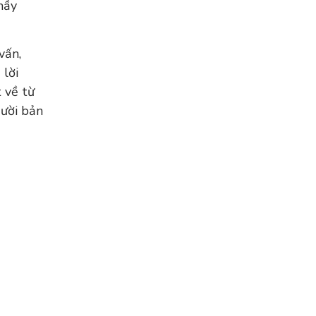
hầy
vấn,
 lời
 về từ
gười bản