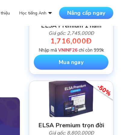
Nâng cấp ngay
 thiệu
Học tiếng Anh
ELSA Premium 1 năm
Giá gốc: 2,745,000Đ
DANH MỤC BÀI VIẾT
1,716,000Đ
Nhập mã
VNINF26
chỉ còn 999k
NỘI DUNG MỚI NHẤT
Mua ngay
-50%
ELSA Premium trọn đời
Giá gốc: 8,800,000Đ