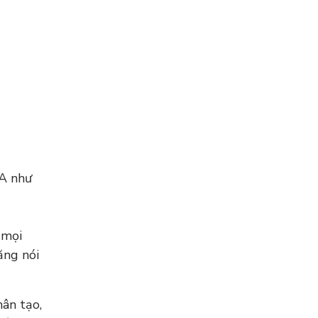
SA như
 mọi
ăng nói
ân tạo,