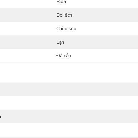
Bida
Bơi ếch
Chèo sup
Lặn
Đá cầu
h