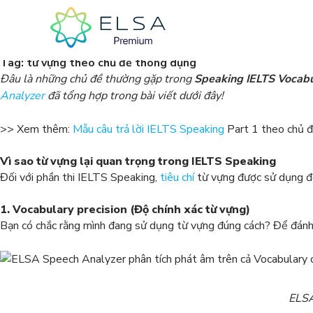
Tag:
từ vựng theo chủ đề thông dụng
Đâu là những chủ đề thường gặp trong
Speaking IELTS Vocabu
Analyzer
đã tổng hợp trong bài viết dưới đây!
>> Xem thêm:
Mẫu câu trả lời IELTS Speaking
Part 1 theo chủ 
Vì sao từ vựng lại quan trọng trong IELTS Speaking
Đối với phần thi IELTS Speaking,
tiêu chí
từ vựng được sử dụng để 
1. Vocabulary precision (Độ chính xác từ vựng)
Bạn có chắc rằng mình đang sử dụng từ vựng đúng cách? Để đánh g
ELSA