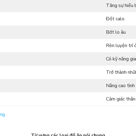
Tăng sự hiểu 
Đốt calo
Bớt lo âu
Rèn luyện trí 
Có kỹ năng gia
Trở thành nhữ
Nâng cao tình
Cảm giác thân
ụng
Từ vựng các loại đồ ăn nói chung