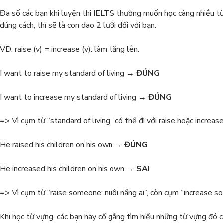
Đa số các bạn khi luyện thi IELTS thường muốn học càng nhiều t
đúng cách, thì sẽ là con dao 2 lưỡi đối với bạn.
VD: raise (v) = increase (v): làm tăng lên.
I want to raise my standard of living →
ĐÚNG
I want to increase my standard of living →
ĐÚNG
=> Vì cụm từ “standard of living” có thể đi với raise hoặc increas
He raised his children on his own →
ĐÚNG
He increased his children on his own →
SAI
=> Vì cụm từ “raise someone: nuôi nấng ai”, còn cụm “increase 
Khi học từ vựng, các bạn hãy cố gắng tìm hiểu những từ vựng đó 