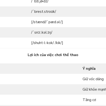
/ˈbɪl.jɚdz/
/ˈbrest.stroʊk/
[/stænd//ˈpæd.əl/]
/ˈsnɔː.kəl.ɪŋ/
[/shuht-l-kok/ /kik/]
Lợi ích của việc chơi thể thao
Ý nghĩa
Giữ vóc dáng
Giữ khỏe mạn
Tăng cơ