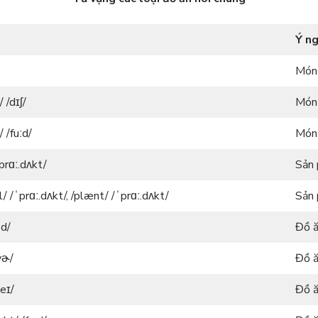
Ý ng
Món
/ /dɪʃ/
Món 
/ /fuːd/
Món 
ˈprɑː.dʌkt/
Sản 
/ /ˈprɑː.dʌkt/, /plænt/ /ˈprɑː.dʌkt/
Sản 
ːd/
Đồ ă
vɚ/
Đồ ă
eɪ/
Đồ ă