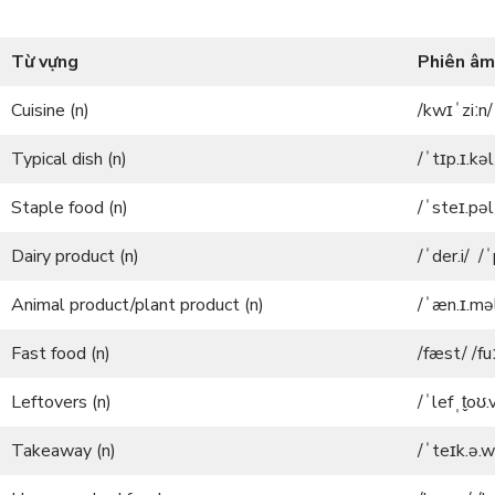
Từ vựng
Phiên âm
Cuisine (n)
/kwɪˈziːn/
Typical dish (n)
/ˈtɪp.ɪ.kəl
Staple food (n)
/ˈsteɪ.pəl
Dairy product (n)
/ˈder.i/ /
Animal product/plant product (n)
/ˈæn.ɪ.məl
Fast food (n)
/fæst/ /fu
Leftovers (n)
/ˈlefˌt̬oʊ.
Takeaway (n)
/ˈteɪk.ə.w