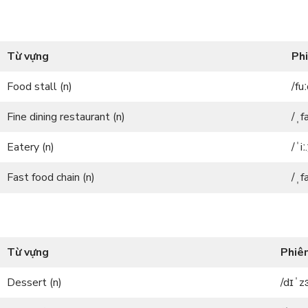
Từ vựng
Ph
Food stall (n)
/fu
Fine dining restaurant (n)
/ˌf
Eatery (n)
/ˈiː.
Fast food chain (n)
/ˌf
Từ vựng
Phiê
Dessert (n)
/dɪˈz