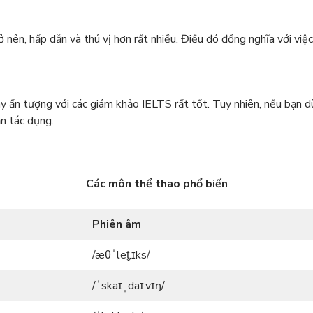
 nên, hấp dẫn và thú vị hơn rất nhiều. Điều đó đồng nghĩa với việ
ây ấn tượng với các giám khảo IELTS rất tốt. Tuy nhiên, nếu bạn
ản tác dụng.
Các môn thể thao phổ biến
Phiên âm
/æθˈlet̬.ɪks/
/ˈskaɪˌdaɪ.vɪŋ/