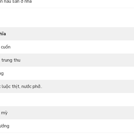
n nấu sẵn ở nhà
hĩa
cuốn
 trung thu
ng
luộc thịt, nước phở..
 mỳ
ướng