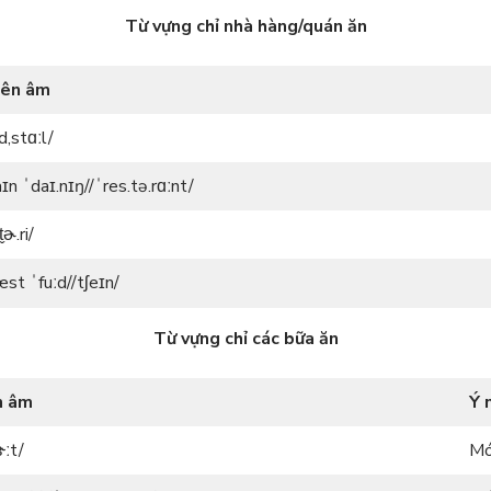
Từ vựng chỉ nhà hàng/quán ăn
iên âm
ːd,stɑːl/
aɪn ˈdaɪ.nɪŋ//ˈres.tə.rɑːnt/
t̬ɚ.ri/
æst ˈfuːd//tʃeɪn/
Từ vựng chỉ các bữa ăn
n âm
Ý 
ɝːt/
Mó