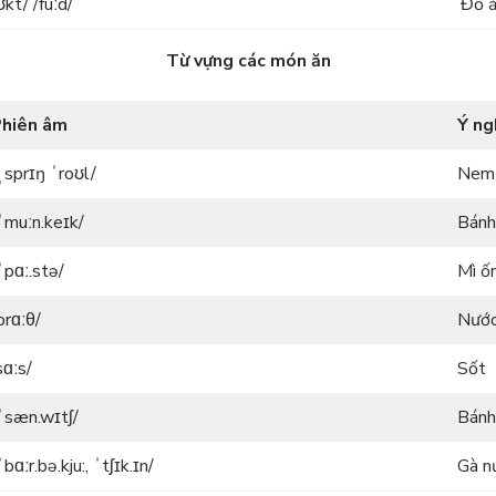
kt/ /fuːd/
Đồ ă
Từ vựng các món ăn
hiên âm
Ý ng
ˌsprɪŋ ˈroʊl/
Nem 
ˈmuːn.keɪk/
Bánh
ˈpɑː.stə/
Mì ố
brɑːθ/
Nước 
sɑːs/
Sốt
ˈsæn.wɪtʃ/
Bánh
ˈbɑːr.bə.kju:, ˈtʃɪk.ɪn/
Gà n