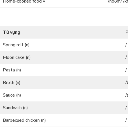
Home-cooked food v
/hoʊm/ /kʊ
Từ vựng
P
Spring roll (n)
/
Moon cake (n)
/
Pasta (n)
/
Broth (n)
/
Sauce (n)
/
Sandwich (n)
/
Barbecued chicken (n)
/