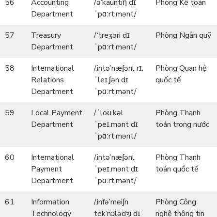
56
Accounting
/ə’kauntiη dɪ
Phòng Kế toán
Department
ˈpɑːrt.mənt/
57
Treasury
/‘treʒəri dɪ
Phòng Ngân quỹ
Department
ˈpɑːrt.mənt/
58
International
/,intə’næ∫ənl rɪ.
Phòng Quan hệ
Relations
ˈleɪ.ʃən dɪ
quốc tế
Department
ˈpɑːrt.mənt/
59
Local Payment
/ˈloʊ.kəl
Phòng Thanh
Department
ˈpeɪ.mənt dɪ
toán trong nước
ˈpɑːrt.mənt/
60
International
/,intə’næ∫ənl
Phòng Thanh
Payment
ˈpeɪ.mənt dɪ
toán quốc tế
Department
ˈpɑːrt.mənt/
61
Information
/,infə’mei∫n
Phòng Công
Technology
tek’nɔlədʒi dɪ
nghệ thông tin