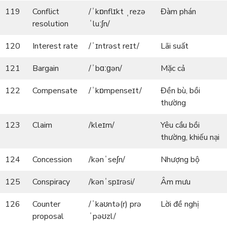
119
Conflict
/ˈkɒnflɪkt ˌrezə
Đàm phán
resolution
ˈluːʃn/
120
Interest rate
/ˈɪntrəst reɪt/
Lãi suất
121
Bargain
/ˈbɑːɡən/
Mặc cả
122
Compensate
/ˈkɒmpenseɪt/
Đền bù, bồi
thường
123
Claim
/kleɪm/
Yêu cầu bồi
thường, khiếu nại
124
Concession
/kənˈseʃn/
Nhượng bộ
125
Conspiracy
/kənˈspɪrəsi/
Âm mưu
126
Counter
/ˈkaʊntə(r) prə
Lời đề nghị
proposal
ˈpəʊzl/