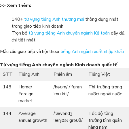
>> Xem thêm:
140+
từ vựng tiếng Anh thương mại
thông dụng nhất
trong giao tiếp kinh doanh
Trọn bộ
từ vựng tiếng Anh chuyên ngành Kế toán
đầy đủ,
chi tiết nhất
Mẫu câu giao tiếp và hội thoại
tiếng Anh ngành xuất nhập khẩu
Từ vựng tiếng Anh chuyên ngành Kinh doanh quốc tế
STT
Tiếng Anh
Phiên âm
Tiếng Việt
143
Home/
/həʊm/ /’fɒrən
Thị trường trong
Foreign
‘mɑːkit/
nước/ ngoài nước
market
144
Average
/’ævəridʒ
Tốc độ tăng
annual growth
‘ænjʊəl grəʊθ/
trưởng bình quân
hàng năm