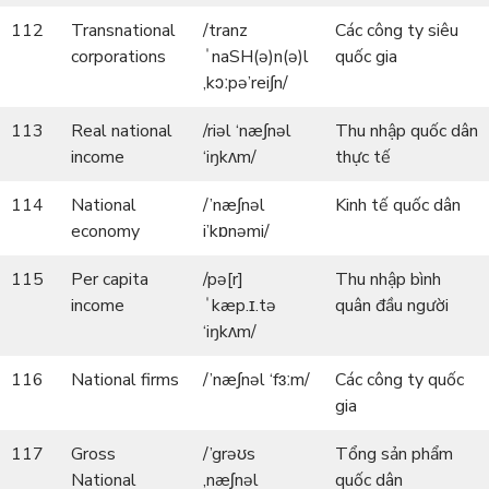
112
Transnational
/tranz
Các công ty siêu
corporations
ˈnaSH(ə)n(ə)l
quốc gia
,kɔːpə’rei∫n/
113
Real national
/riəl ‘næ∫nəl
Thu nhập quốc dân
income
‘iŋkʌm/
thực tế
114
National
/’næ∫nəl
Kinh tế quốc dân
economy
i’kɒnəmi/
115
Per capita
/pə[r]
Thu nhập bình
income
ˈkæp.ɪ.tə
quân đầu người
‘iŋkʌm/
116
National firms
/’næ∫nəl ‘fɜːm/
Các công ty quốc
gia
117
Gross
/’grəʊs
Tổng sản phẩm
National
,næʃnəl
quốc dân