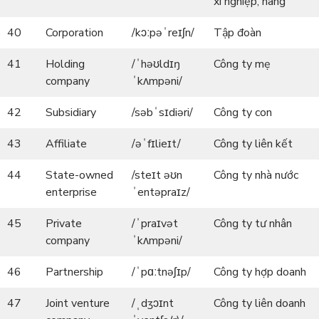
xí nghiệp, hãng
40
Corporation
/kɔːpəˈreɪʃn/
Tập đoàn
41
Holding
/ˈhəʊldɪŋ
Công ty mẹ
company
ˈkʌmpəni/
42
Subsidiary
/səbˈsɪdiəri/
Công ty con
43
Affiliate
/əˈfɪlieɪt/
Công ty liên kết
44
State-owned
/steɪt əʊn
Công ty nhà nước
enterprise
ˈentəpraɪz/
45
Private
/ˈpraɪvət
Công ty tư nhân
company
ˈkʌmpəni/
46
Partnership
/ˈpɑːtnəʃɪp/
Công ty hợp doanh
47
Joint venture
/ˌdʒɔɪnt
Công ty liên doanh