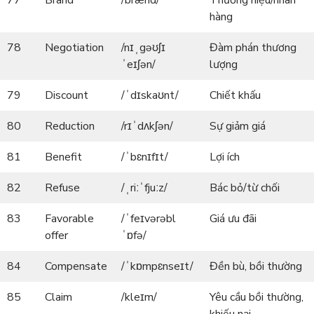
77
Brand
/brænd/
Thương hiệu/nhãn
hàng
78
Negotiation
/nɪˌgəʊʃɪ
Đàm phán thương
ˈeɪʃən/
lượng
79
Discount
/ˈdɪskaʊnt/
Chiết khấu
80
Reduction
/rɪˈdʌkʃən/
Sự giảm giá
81
Benefit
/ˈbɛnɪfɪt/
Lợi ích
82
Refuse
/ˌriːˈfjuːz/
Bác bỏ/từ chối
83
Favorable
/ˈfeɪvərəbl
Giá ưu đãi
offer
ˈɒfə/
84
Compensate
/ˈkɒmpɛnseɪt/
Đền bù, bồi thường
85
Claim
/kleɪm/
Yêu cầu bồi thường,