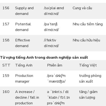
156
Supply and
/sə’plai ænd
Cung và cầu
demand
di’mɑːnd/
157
Potential
/pə’ten∫l
Nhu cầu tiềm tàng
demand
di’mɑːnd/
158
Effective
/i’fektiv
Nhu cầu hữu hiệu
demand
di’mɑːnd/
Từ vựng tiếng Anh trong doanh nghiệp sản xuất
STT
Tiếng Anh
Phiên âm
Tiếng Việt
159
Production
/prəˈdʌkʃᵊn
trưởng phòng
manager
ˈmænɪʤə/
sản xuất
160
A increase /
ə
ˈɪnkriːs / dɪ
tăng / giảm
decline / fall in
ˈklaɪn / fɔːl ɪn
sản lượng
production
prəˈdʌkʃᵊn