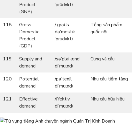
Product
‘prɔdʌkt/
(GNP)
118
Gross
/’grəʊs
Tổng sản phẩm
Domestic
də’mestik
quốc nội
Product
‘prɔdʌkt/
(GDP)
119
Supply and
/sə’plai ænd
Cung và cầu
demand
di’mɑːnd/
120
Potential
/pə’ten∫l
Nhu cầu tiềm tàng
demand
di’mɑːnd/
121
Effective
/i’fektiv
Nhu cầu hữu hiệu
demand
di’mɑːnd/