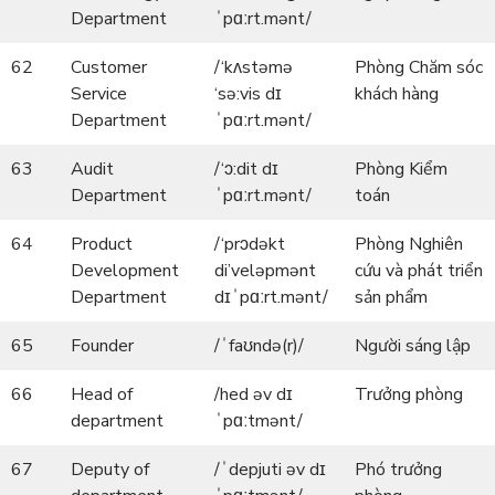
Department
ˈpɑːrt.mənt/
62
Customer
/‘kʌstəmə
Phòng Chăm sóc
Service
‘sə:vis dɪ
khách hàng
Department
ˈpɑːrt.mənt/
63
Audit
/‘ɔ:dit dɪ
Phòng Kiểm
Department
ˈpɑːrt.mənt/
toán
64
Product
/‘prɔdəkt
Phòng Nghiên
Development
di’veləpmənt
cứu và phát triển
Department
dɪˈpɑːrt.mənt/
sản phẩm
65
Founder
/ˈfaʊndə(r)/
Người sáng lập
66
Head of
/hed əv dɪ
Trưởng phòng
department
ˈpɑːtmənt/
67
Deputy of
/ˈdepjuti əv dɪ
Phó trưởng