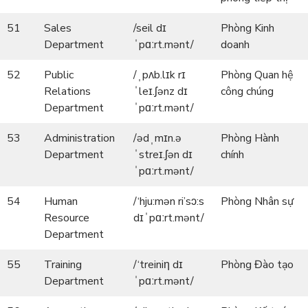
51
Sales
/seil dɪ
Phòng Kinh
Department
ˈpɑːrt.mənt/
doanh
52
Public
/ˌpʌb.lɪk rɪ
Phòng Quan hệ
Relations
ˈleɪ.ʃənz dɪ
công chúng
Department
ˈpɑːrt.mənt/
53
Administration
/ədˌmɪn.ə
Phòng Hành
Department
ˈstreɪ.ʃən dɪ
chính
ˈpɑːrt.mənt/
54
Human
/‘hju:mən ri’sɔ:s
Phòng Nhân sự
Resource
dɪˈpɑːrt.mənt/
Department
55
Training
/‘treiniη dɪ
Phòng Đào tạo
Department
ˈpɑːrt.mənt/