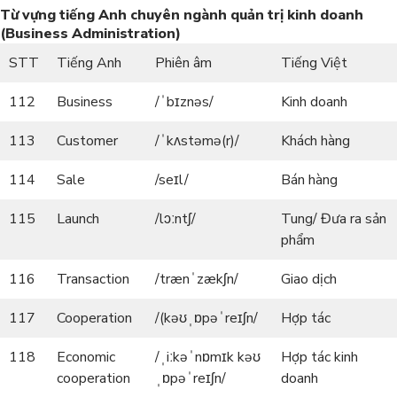
Từ vựng
tiếng Anh
chuyên ngành quản trị kinh doanh
(Business Administration)
STT
Tiếng Anh
Phiên âm
Tiếng Việt
112
Business
/ˈbɪznəs/
Kinh doanh
113
Customer
/ˈkʌstəmə(r)/
Khách hàng
114
Sale
/seɪl/
Bán hàng
115
Launch
/lɔːntʃ/
Tung/ Đưa ra sản
phẩm
116
Transaction
/trænˈzækʃn/
Giao dịch
117
Cooperation
/(kəʊˌɒpəˈreɪʃn/
Hợp tác
118
Economic
/ˌiːkəˈnɒmɪk kəʊ
Hợp tác kinh
cooperation
ˌɒpəˈreɪʃn/
doanh