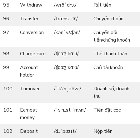
95
Withdraw
/wɪðˈdrɔː/
Rút tiền
96
Transfer
/trænsˈfɜː/
Chuyển khoản
97
Conversion
/kənˈvɜːʃən/
Chuyển đổi
tiền/chứng khoán
98
Charge card
/ʧɑːʤ kɑːd/
Thẻ thanh toán
99
Account
/ʧɑːʤ kɑːd/
Chủ tài khoản
holder
100
Turnover
/ˈtɜːnˌəʊvə/
Doanh số, doanh
thu
101
Earnest
/ˈɜːnɪst ˈmʌni/
Tiền đặt cọc
money
102
Deposit
/dɪˈpɒzɪt/
Nộp tiền