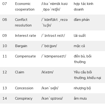
07
Economic
/iːkəˈnɒmɪk kəʊ
hợp tác kinh
cooperation
ˌɒpəˈreɪʃn/
doanh
08
Conflict
/ˈkɒnflɪkt ˌrezə
đàm phán
resolution
ˈluːʃn/
09
Interest rate
/ˈɪntrəst reɪt/
lãi suất
10
Bargain
/ˈbɑːɡən/
mặc cả
11
Compensate
/ˈkɒmpenseɪt/
đền bù, bồi
thường
12
Claim
/kleɪm/
Yêu cầu bồi
thường, khiếu nại
13
Concession
/kənˈseʃn/
nhượng bộ
14
Conspiracy
/kənˈspɪrəsi/
âm mưu