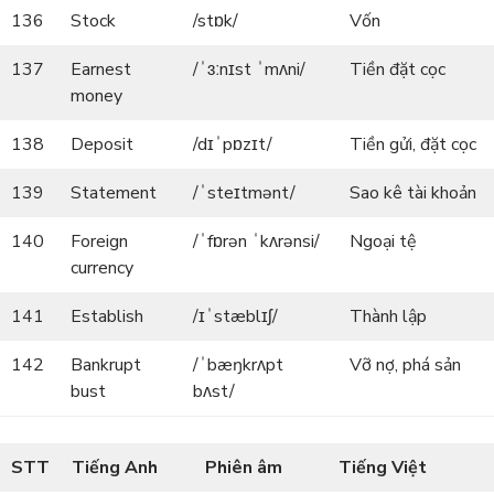
136
Stock
/stɒk/
Vốn
137
Earnest
/ˈɜːnɪst ˈmʌni/
Tiền đặt cọc
money
138
Deposit
/dɪˈpɒzɪt/
Tiền gửi, đặt cọc
139
Statement
/ˈsteɪtmənt/
Sao kê tài khoản
140
Foreign
/ˈfɒrən ˈkʌrənsi/
Ngoại tệ
currency
141
Establish
/ɪˈstæblɪʃ/
Thành lập
142
Bankrupt
/ˈbæŋkrʌpt
Vỡ nợ, phá sản
bust
bʌst/
STT
Tiếng Anh
Phiên âm
Tiếng Việt