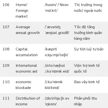
106
Home/
/həʊm/ /’fɒrən
Thị trường trong
Foreign
‘mɑːkit/
nước/ ngoài nước
market
107
Average
/’ævəridʒ
Tốc độ tăng
annual growth
‘ænjʊəl grəʊθ/
trưởng bình quân
hàng năm
108
Capital
/kæpitl
Sự tích luỹ tư bản
accumulation
ə,kjuːmjʊ’lei∫n/
109
International
/,intə’næ∫nəl
Viện trợ kinh tế
economic aid
,iːkə’nɒmik eid/
quốc tế
110
economic
/,iːkə’nɒmik
Bao vây kinh tế
blockade
blɒ’keid/
111
Distribution of
/,distri’bjuː∫n əv
Phân phối thu
income
‘iŋkʌm/
nhập