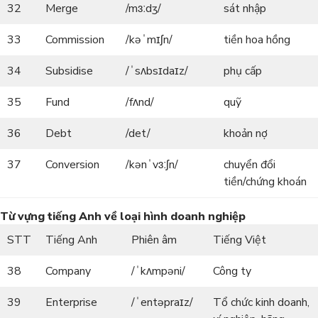
32
Merge
/mɜːdʒ/
sát nhập
33
Commission
/kəˈmɪʃn/
tiền hoa hồng
34
Subsidise
/ˈsʌbsɪdaɪz/
phụ cấp
35
Fund
/fʌnd/
quỹ
36
Debt
/det/
khoản nợ
37
Conversion
/kənˈvɜːʃn/
chuyển đổi
tiền/chứng khoán
Từ vựng tiếng Anh về loại hình doanh nghiệp
STT
Tiếng Anh
Phiên âm
Tiếng Việt
38
Company
/ˈkʌmpəni/
Công ty
39
Enterprise
/ˈentəpraɪz/
Tổ chức kinh doanh,