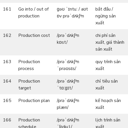
161
Go into / out of
ɡəʊ ˈɪntuː / aʊt
bắt đầu /
production
ɒv prəˈdʌkʃᵊn
ngừng sản
xuất
162
Production cost
/prəˈdʌkʃᵊn
chi phí sản
kɒst/
xuất, giá thành
sản xuất
163
Production
/prəˈdʌkʃᵊn
quy trình sản
process
ˈprəʊsɛs/
xuất
164
Production
/prəˈdʌkʃᵊn
chỉ tiêu sản
target
ˈtɑːɡɪt/
xuất
165
Production plan
/prəˈdʌkʃᵊn
kế hoạch sản
plæn/
xuất
166
Production
/prəˈdʌkʃᵊn
lịch trình sản
schedule
ˈʃɛdjuːl/
xuất