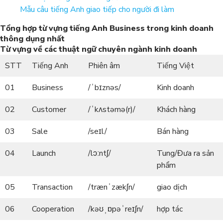
Mẫu câu tiếng Anh giao tiếp cho người đi làm
Tổng hợp từ vựng tiếng Anh
Business
trong kinh doanh
thông dụng nhất
Từ vựng về các thuật ngữ chuyên ngành kinh doanh
STT
Tiếng Anh
Phiên âm
Tiếng Việt
01
Business
/ˈbɪznəs/
Kinh doanh
02
Customer
/ˈkʌstəmə(r)/
Khách hàng
03
Sale
/seɪl/
Bán hàng
04
Launch
/lɔːntʃ/
Tung/Đưa ra sản
phẩm
05
Transaction
/trænˈzækʃn/
giao dịch
06
Cooperation
/kəʊˌɒpəˈreɪʃn/
hợp tác