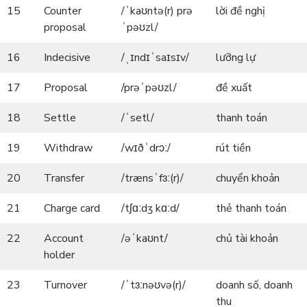
15
Counter
/ˈkaʊntə(r) prə
lời đề nghị
proposal
ˈpəʊzl/
16
Indecisive
/ˌɪndɪˈsaɪsɪv/
lưỡng lự
17
Proposal
/prəˈpəʊzl/
đề xuất
18
Settle
/ˈsetl/
thanh toán
19
Withdraw
/wɪðˈdrɔː/
rút tiền
20
Transfer
/trænsˈfɜː(r)/
chuyển khoản
21
Charge card
/tʃɑːdʒ kɑːd/
thẻ thanh toán
22
Account
/əˈkaʊnt/
chủ tài khoản
holder
23
Turnover
/ˈtɜːnəʊvə(r)/
doanh số, doanh
thu