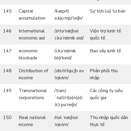
145
Capital
/kæpitl
Sự tích luỹ tư bản
accumulation
ə,kjuːmjʊ’lei∫n/
146
International
/,intə’næ∫nəl
Viện trợ kinh tế
economic aid
,iːkə’nɒmik eid/
quốc tế
147
economic
/,iːkə’nɒmik
Bao vây kinh tế
blockade
blɒ’keid/
148
Distribution of
/,distri’bjuː∫n əv
Phân phối thu
income
‘iŋkʌm/
nhập
149
Transnational
/tranz
Các công ty siêu
corporations
ˈnaSH(ə)n(ə)l
quốc gia
,kɔːpə’rei∫n/
150
Real national
/riəl ‘næ∫nəl
Thu nhập quốc dân
income
‘iŋkʌm/
thực tế