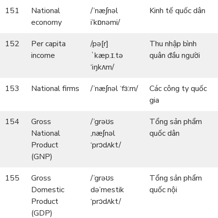
151
National
/’næ∫nəl
Kinh tế quốc dân
economy
i’kɒnəmi/
152
Per capita
/pə[r]
Thu nhập bình
income
ˈkæp.ɪ.tə
quân đầu người
‘iŋkʌm/
153
National firms
/’næ∫nəl ‘fɜːm/
Các công ty quốc
gia
154
Gross
/’grəʊs
Tổng sản phẩm
National
,næʃnəl
quốc dân
Product
‘prɔdʌkt/
(GNP)
155
Gross
/’grəʊs
Tổng sản phẩm
Domestic
də’mestik
quốc nội
Product
‘prɔdʌkt/
(GDP)