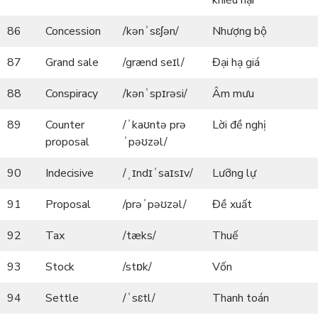
khiếu nại
86
Concession
/kənˈsɛʃən/
Nhượng bộ
87
Grand sale
/grænd seɪl/
Đại hạ giá
88
Conspiracy
/kənˈspɪrəsi/
Âm mưu
89
Counter
/ˈkaʊntə prə
Lời đề nghị
proposal
ˈpəʊzəl/
90
Indecisive
/ˌɪndɪˈsaɪsɪv/
Lưỡng lự
91
Proposal
/prəˈpəʊzəl/
Đề xuất
92
Tax
/tæks/
Thuế
93
Stock
/stɒk/
Vốn
94
Settle
/ˈsɛtl/
Thanh toán