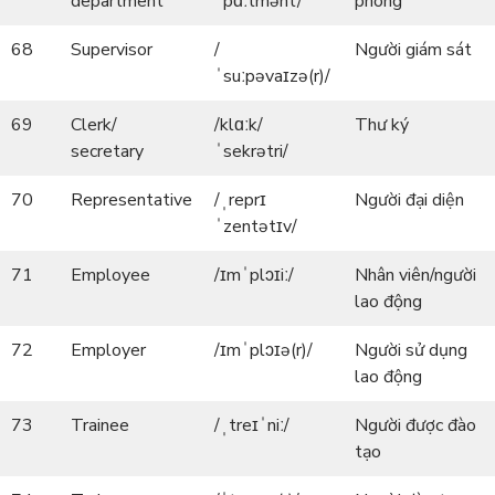
department
ˈpɑːtmənt/
phòng
68
Supervisor
/
Người giám sát
ˈsuːpəvaɪzə(r)/
69
Clerk/
/klɑːk/
Thư ký
secretary
ˈsekrətri/
70
Representative
/ˌreprɪ
Người đại diện
ˈzentətɪv/
71
Employee
/ɪmˈplɔɪiː/
Nhân viên/người
lao động
72
Employer
/ɪmˈplɔɪə(r)/
Người sử dụng
lao động
73
Trainee
/ˌtreɪˈniː/
Người được đào
tạo