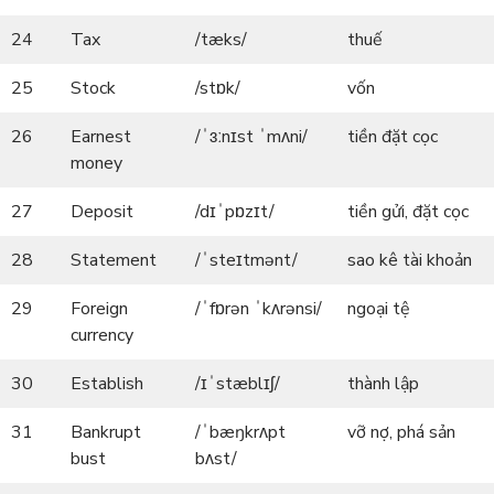
24
Tax
/tæks/
thuế
25
Stock
/stɒk/
vốn
26
Earnest
/ˈɜːnɪst ˈmʌni/
tiền đặt cọc
money
27
Deposit
/dɪˈpɒzɪt/
tiền gửi, đặt cọc
28
Statement
/ˈsteɪtmənt/
sao kê tài khoản
29
Foreign
/ˈfɒrən ˈkʌrənsi/
ngoại tệ
currency
30
Establish
/ɪˈstæblɪʃ/
thành lập
31
Bankrupt
/ˈbæŋkrʌpt
vỡ nợ, phá sản
bust
bʌst/