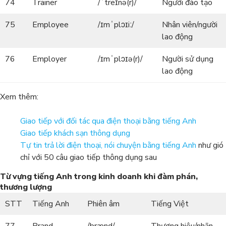
74
Trainer
/ˈtreɪnə(r)/
Người đào tạo
75
Employee
/ɪmˈplɔɪiː/
Nhân viên/người
lao động
76
Employer
/ɪmˈplɔɪə(r)/
Người sử dụng
lao động
Xem thêm:
Giao tiếp với đối tác qua điện thoại bằng tiếng Anh
Giao tiếp khách sạn thông dụng
Tự tin trả lời điện thoại, nói chuyện bằng tiếng Anh
như gió
chỉ với 50 câu giao tiếp thông dụng sau
Từ vựng tiếng Anh trong kinh doanh khi đàm phán,
thương lượng
STT
Tiếng Anh
Phiên âm
Tiếng Việt