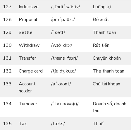
127
Indecisive
/ˌɪndɪˈsaɪsɪv/
Lưỡng lự
128
Proposal
/prəˈpəʊzl/
Đề xuất
129
Settle
/ˈsetl/
Thanh toán
130
Withdraw
/wɪðˈdrɔː/
Rút tiền
131
Transfer
/trænsˈfɜː(r)/
Chuyển khoản
132
Charge card
/tʃɑːdʒ kɑːd/
Thẻ thanh toán
133
Account
/əˈkaʊnt/
Chủ tài khoản
holder
134
Turnover
/ˈtɜːnəʊvə(r)/
Doanh số, doanh
thu
135
Tax
/tæks/
Thuế