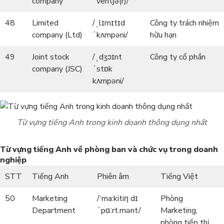
company
ˈventʃə(r)/
48
Limited
/ˌlɪmɪtɪd
Công ty trách nhiệm
company (Ltd)
ˈkʌmpəni/
hữu hạn
49
Joint stock
/ˌdʒɔɪnt
Công ty cổ phần
company (JSC)
ˈstɒk
kʌmpəni/
Từ vựng tiếng Anh trong kinh doanh thông dụng nhất
Từ vựng tiếng Anh về phòng ban và chức vụ trong doanh
nghiệp
STT
Tiếng Anh
Phiên âm
Tiếng Việt
50
Marketing
/‘ma:kitiη dɪ
Phòng
Department
ˈpɑːrt.mənt/
Marketing,
phòng tiếp thị