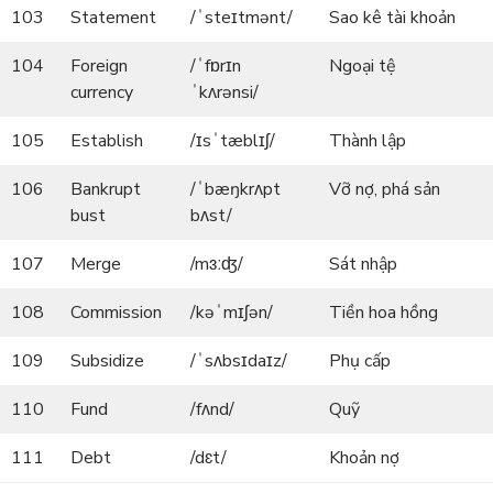
103
Statement
/ˈsteɪtmənt/
Sao kê tài khoản
104
Foreign
/ˈfɒrɪn
Ngoại tệ
currency
ˈkʌrənsi/
105
Establish
/ɪsˈtæblɪʃ/
Thành lập
106
Bankrupt
/ˈbæŋkrʌpt
Vỡ nợ, phá sản
bust
bʌst/
107
Merge
/mɜːʤ/
Sát nhập
108
Commission
/kəˈmɪʃən/
Tiền hoa hồng
109
Subsidize
/ˈsʌbsɪdaɪz/
Phụ cấp
110
Fund
/fʌnd/
Quỹ
111
Debt
/dɛt/
Khoản nợ