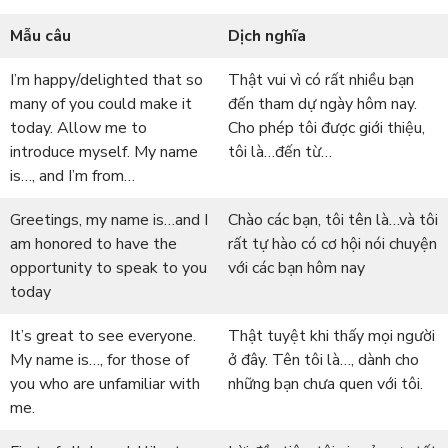
Mẫu câu
Dịch nghĩa
I’m happy/delighted that so
Thật vui vì có rất nhiều bạn
many of you could make it
đến tham dự ngày hôm nay.
today. Allow me to
Cho phép tôi được giới thiệu,
introduce myself. My name
tôi là…đến từ…
is…, and I’m from…
Greetings, my name is…and I
Chào các bạn, tôi tên là…và tôi
am honored to have the
rất tự hào có cơ hội nói chuyện
opportunity to speak to you
với các bạn hôm nay
today
It’s great to see everyone.
Thật tuyệt khi thấy mọi người
My name is…, for those of
ở đây. Tên tôi là…, dành cho
you who are unfamiliar with
những bạn chưa quen với tôi.
me.