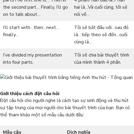
partsThe first one is… Then in
4 phầnPhần đầu là..Phần
the second part… Finally, I’ll go
hai là…Và cuối cùng, tôi sẽ
on to talk about…
nói về…
I’ll start with…then…next…
Tôi sẽ bắt đầu với…sau đó
finally…
là…tiếp theo sẽ đến…cuối
cùng là…
I’ve divided my presentation
Tôi sẽ chia bài thuyết trình
into four parts.
của mình thành 4 phần.
Giới thiệu cách đặt câu hỏi
Đặt câu hỏi cho người nghe là cách tạo sự sinh động và thu hút
sự tập trung của mọi người cho bài thuyết trình của bạn. Bạn có
thể tham khảo một số mẫu câu dưới đây:
Mẫu câu
Dịch nghĩa