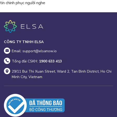
tin chinh phục người nghe
CÔNG TY TNHH ELSA
Email: support@elsanow.io
Tổng đài CSKH:
1900 633 413
29/11 Bui Thi Xuan Street, Ward 2, Tan Binh District, Ho Chi
Minh City, Vietnam