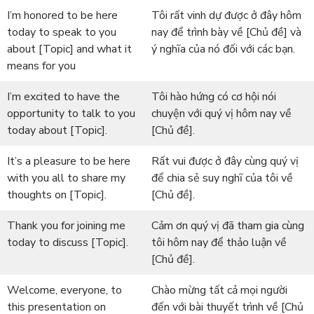
I’m honored to be here
Tôi rất vinh dự được ở đây hôm
today to speak to you
nay để trình bày về [Chủ đề] và
about [Topic] and what it
ý nghĩa của nó đối với các bạn.
means for you
I’m excited to have the
Tôi hào hứng có cơ hội nói
opportunity to talk to you
chuyện với quý vị hôm nay về
today about [Topic].
[Chủ đề].
It’s a pleasure to be here
Rất vui được ở đây cùng quý vị
with you all to share my
để chia sẻ suy nghĩ của tôi về
thoughts on [Topic].
[Chủ đề].
Thank you for joining me
Cảm ơn quý vị đã tham gia cùng
today to discuss [Topic].
tôi hôm nay để thảo luận về
[Chủ đề].
Welcome, everyone, to
Chào mừng tất cả mọi người
this presentation on
đến với bài thuyết trình về [Chủ