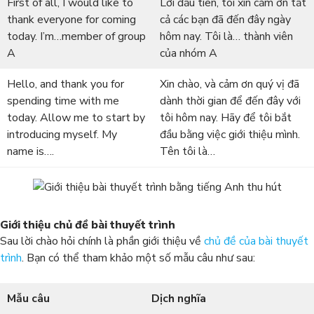
First of all, I would like to
Lời đầu tiên, tôi xin cảm ơn tất
thank everyone for coming
cả các bạn đã đến đây ngày
today. I’m…member of group
hôm nay. Tôi là… thành viên
A
của nhóm A
Hello, and thank you for
Xin chào, và cảm ơn quý vị đã
spending time with me
dành thời gian để đến đây với
today. Allow me to start by
tôi hôm nay. Hãy để tôi bắt
introducing myself. My
đầu bằng việc giới thiệu mình.
name is….
Tên tôi là…
Giới thiệu chủ đề bài thuyết trình
Sau lời chào hỏi chính là phần giới thiệu về
chủ đề của bài thuyết
trình
. Bạn có thể tham khảo một số mẫu câu như sau:
Mẫu câu
Dịch nghĩa