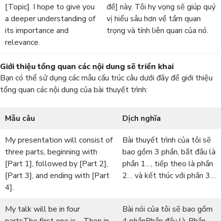
[Topic]. I hope to give you
đề] này. Tôi hy vọng sẽ giúp quý
a deeper understanding of
vị hiểu sâu hơn về tầm quan
its importance and
trọng và tính liên quan của nó.
relevance.
Giới thiệu tổng quan các nội dung sẽ triển khai
Bạn có thể sử dụng các mẫu cấu trúc câu dưới đây để giới thiệu
tổng quan các nội dung của bài thuyết trình:
Mẫu câu
Dịch nghĩa
My presentation will consist of
Bài thuyết trình của tôi sẽ
three parts, beginning with
bao gồm 3 phần, bắt đầu là
[Part 1], followed by [Part 2],
phần 1…, tiếp theo là phần
[Part 3], and ending with [Part
2… và kết thúc với phần 3…
4].
My talk will be in four
Bài nói của tôi sẽ bao gồm