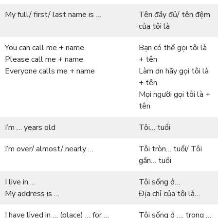
My full/ first/ last name is …
Tên đầy đủ/ tên đệm
của tôi là
You can call me + name
Bạn có thể gọi tôi là
Please call me + name
+ tên
Everyone calls me + name
Làm ơn hãy gọi tôi là
+ tên
Mọi người gọi tôi là +
tên
I’m … years old
Tôi… tuổi
I’m over/ almost/ nearly …
Tôi tròn… tuổi/ Tôi
gần… tuổi
I live in …
Tôi sống ở…
My address is …
Địa chỉ của tôi là…
I have lived in … (place) … for …
Tôi sống ở …. trong …