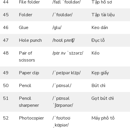
44
File folder
/faɪl ˈfoʊldər/
Tập hồ sơ
45
Folder
/ˈfoʊldər/
Tập tài liệu
46
Glue
/glu/
Keo dán
47
Hole punch
/hoʊl pʌnʧ/
Đục lỗ
48
Pair of
/pɛr ʌv ˈsɪzərz/
Kéo
scissors
49
Paper clip
/ˈpeɪpər klɪp/
Kẹp giấy
50
Pencil
/ˈpɛnsəl/
Bút chì
51
Pencil
/ˈpɛnsəl
Gọt bút chì
sharpener
ˈʃɑrpənər/
52
Photocopier
/ˈfoʊtoʊ
Máy phô tô
ˌkɑpiər/