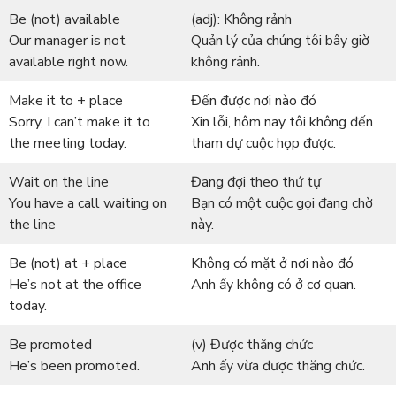
Be (not) available
(adj): Không rảnh
Our manager is not
Quản lý của chúng tôi bây giờ
available right now.
không rảnh.
Make it to + place
Đến được nơi nào đó
Sorry, I can’t make it to
Xin lỗi, hôm nay tôi không đến
the meeting today.
tham dự cuộc họp được.
Wait on the line
Đang đợi theo thứ tự
You have a call waiting on
Bạn có một cuộc gọi đang chờ
the line
này.
Be (not) at + place
Không có mặt ở nơi nào đó
He’s not at the office
Anh ấy không có ở cơ quan.
today.
Be promoted
(v) Được thăng chức
He’s been promoted.
Anh ấy vừa được thăng chức.