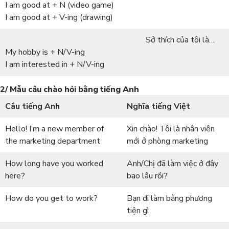
I am good at + N (video game)
I am good at + V-ing (drawing)
Sở thích của tôi là…
My hobby is + N/V-ing
I am interested in + N/V-ing
2/ Mẫu câu chào hỏi bằng tiếng Anh
Câu tiếng Anh
Nghĩa tiếng Việt
Hello! I’m a new member of
Xin chào! Tôi là nhân viên
the marketing department
mới ở phòng marketing
How long have you worked
Anh/Chị đã làm việc ở đây
here?
bao lâu rồi?
How do you get to work?
Bạn đi làm bằng phương
tiện gì