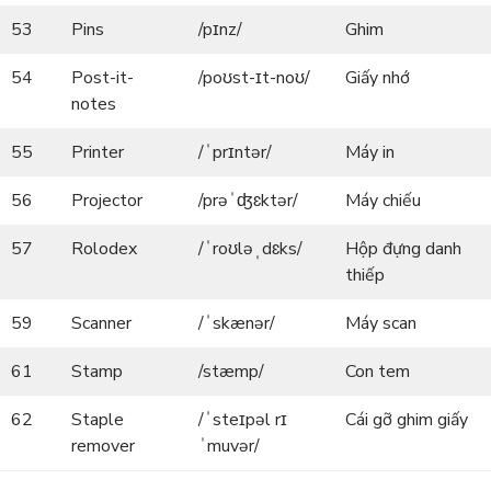
53
Pins
/pɪnz/
Ghim
54
Post-it-
/poʊst-ɪt-noʊ/
Giấy nhớ
notes
55
Printer
/ˈprɪntər/
Máy in
56
Projector
/prəˈʤɛktər/
Máy chiếu
57
Rolodex
/ˈroʊləˌdɛks/
Hộp đựng danh
thiếp
59
Scanner
/ˈskænər/
Máy scan
61
Stamp
/stæmp/
Con tem
62
Staple
/ˈsteɪpəl rɪ
Cái gỡ ghim giấy
remover
ˈmuvər/