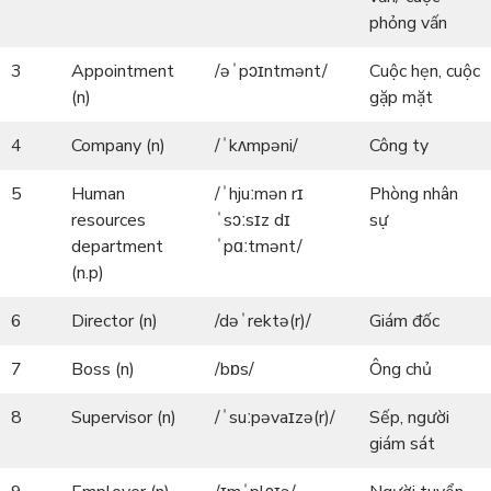
phỏng vấn
3
Appointment
/əˈpɔɪntmənt/
Cuộc hẹn, cuộc
(n)
gặp mặt
4
Company (n)
/ˈkʌmpəni/
Công ty
5
Human
/ˈhjuːmən rɪ
Phòng nhân
resources
ˈsɔːsɪz dɪ
sự
department
ˈpɑːtmənt/
(n.p)
6
Director (n)
/dəˈrektə(r)/
Giám đốc
7
Boss (n)
/bɒs/
Ông chủ
8
Supervisor (n)
/ˈsuːpəvaɪzə(r)/
Sếp, người
giám sát