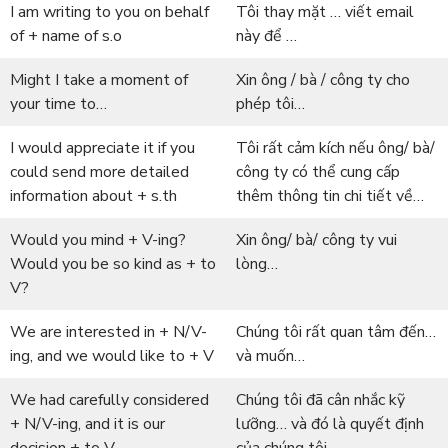
I am writing to you on behalf
Tôi thay mặt … viết email
of + name of s.o
này để …
Might I take a moment of
Xin ông / bà / công ty cho
your time to…
phép tôi…
I would appreciate it if you
Tôi rất cảm kích nếu ông/ bà/
could send more detailed
công ty có thể cung cấp
information about + s.th
thêm thông tin chi tiết về…
Would you mind + V-ing?
Xin ông/ bà/ công ty vui
Would you be so kind as + to
lòng…
V?
We are interested in + N/V-
Chúng tôi rất quan tâm đến…
ing, and we would like to + V
và muốn…
We had carefully considered
Chúng tôi đã cân nhắc kỹ
+ N/V-ing, and it is our
lưỡng… và đó là quyết định