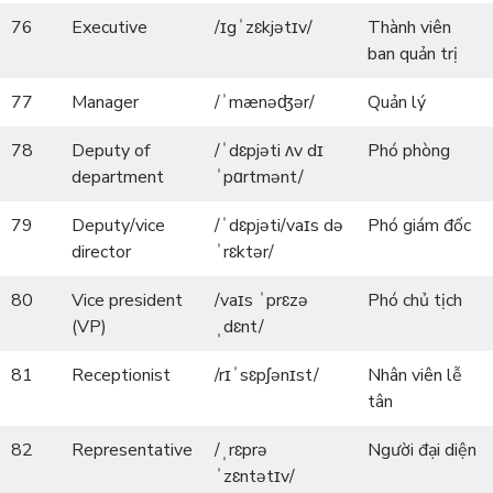
76
Executive
/ɪgˈzɛkjətɪv/
Thành viên
ban quản trị
77
Manager
/ˈmænəʤər/
Quản lý
78
Deputy of
/ˈdɛpjəti ʌv dɪ
Phó phòng
department
ˈpɑrtmənt/
79
Deputy/vice
/ˈdɛpjəti/vaɪs də
Phó giám đốc
director
ˈrɛktər/
80
Vice president
/vaɪs ˈprɛzə
Phó chủ tịch
(VP)
ˌdɛnt/
81
Receptionist
/rɪˈsɛpʃənɪst/
Nhân viên lễ
tân
82
Representative
/ˌrɛprə
Người đại diện
ˈzɛntətɪv/