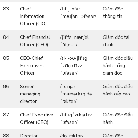
83
Chief
/ʧif ˌɪnfər
Giám đốc
Information
ˈmeɪʃən ˈɔfəsər/
thông tin
Officer (CIO)
84
Chief Financial
/ʧif fəˈnænʃəl
Giám đốc tài
Officer (CFO)
ˈɔfəsər/
chính
85
CEO-Chief
/si-i-oʊ-ʧif ɪg
Giám đốc điều
Executives
ˈzɛkjətɪvz
hành, tổng
Officer
ˈɔfəsər/
giám đốc
86
Senior
/ˈsinjər
Giám đốc điều
managing
ˈmænəʤɪŋ də
hành cấp cao
director
ˈrɛktər/
87
Chief Executive
/ʧif ɪgˈzɛkjətɪv
Giám đốc điều
Officer (CEO)
ˈɔfəsər/
hành
88
Director
/dəˈrɛktər/
Giám đốc