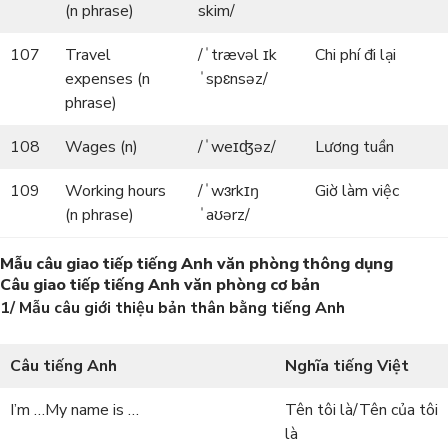
(n phrase)
skim/
107
Travel
/ˈtrævəl ɪk
Chi phí đi lại
expenses (n
ˈspɛnsəz/
phrase)
108
Wages (n)
/ˈweɪʤəz/
Lương tuần
109
Working hours
/ˈwɜrkɪŋ
Giờ làm việc
(n phrase)
ˈaʊərz/
Mẫu câu giao tiếp tiếng Anh văn phòng thông dụng
Câu giao tiếp tiếng Anh văn phòng cơ bản
1/ Mẫu câu giới thiệu bản thân bằng tiếng Anh
Câu tiếng Anh
Nghĩa tiếng Việt
I’m …My name is …
Tên tôi là/Tên của tôi
là