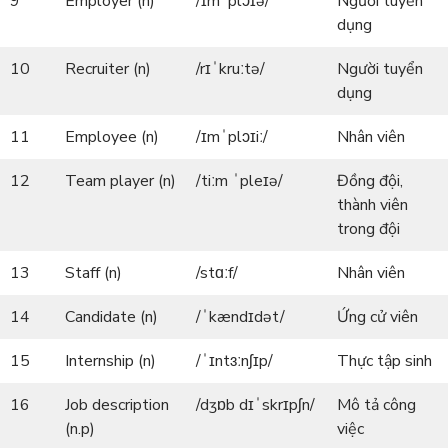
9
Employer (n)
/ɪmˈplɔɪə/
Người tuyển
dụng
10
Recruiter (n)
/rɪˈkruːtə/
Người tuyển
dụng
11
Employee (n)
/ɪmˈplɔɪiː/
Nhân viên
12
Team player (n)
/tiːm ˈpleɪə/
Đồng đội,
thành viên
trong đội
13
Staff (n)
/stɑːf/
Nhân viên
14
Candidate (n)
/ˈkændɪdət/
Ứng cử viên
15
Internship (n)
/ˈɪntɜːnʃɪp/
Thực tập sinh
16
Job description
/dʒɒb dɪˈskrɪpʃn/
Mô tả công
(n.p)
việc