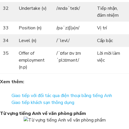
32
Undertake (v)
/ʌndəˈteɪk/
Tiếp nhận,
đảm nhiệm
33
Position (n)
/pəˈzɪʃ(ə)n/
Vị trí
34
Level (n)
/ˈlevl/
Cấp bậc
35
Offer of
/ˈɒfər ɒv ɪm
Lời mời làm
employment
ˈplɔɪmənt/
việc
(n.p)
Xem thêm:
Giao tiếp với đối tác qua điện thoại bằng tiếng Anh
Giao tiếp khách sạn thông dụng
Từ vựng tiếng Anh về văn phòng phẩm