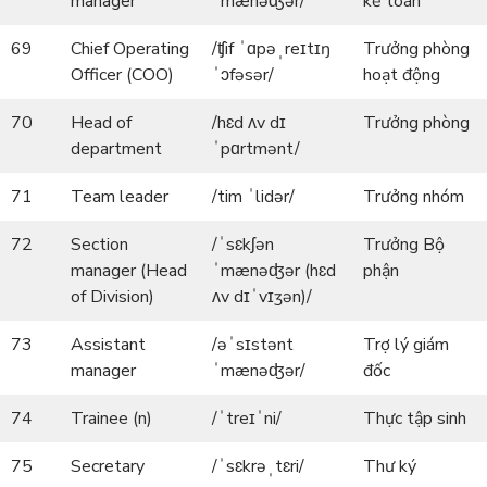
manager
ˈmænəʤər/
kế toán
69
Chief Operating
/ʧif ˈɑpəˌreɪtɪŋ
Trưởng phòng
Officer (COO)
ˈɔfəsər/
hoạt động
70
Head of
/hɛd ʌv dɪ
Trưởng phòng
department
ˈpɑrtmənt/
71
Team leader
/tim ˈlidər/
Trưởng nhóm
72
Section
/ˈsɛkʃən
Trưởng Bộ
manager (Head
ˈmænəʤər (hɛd
phận
of Division)
ʌv dɪˈvɪʒən)/
73
Assistant
/əˈsɪstənt
Trợ lý giám
manager
ˈmænəʤər/
đốc
74
Trainee (n)
/ˈtreɪˈni/
Thực tập sinh
75
Secretary
/ˈsɛkrəˌtɛri/
Thư ký