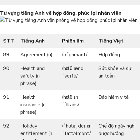
Từ vựng tiếng Anh về hợp đồng, phúc lợi nhân viên
STT
Tiếng Anh
Phiên âm
Tiếng Việt
89
Agreement (n)
/əˈgrimənt/
Hợp đồng
90
Health and
/hɛlθ ænd
Sức khỏe và sự
safety (n
ˈseɪfti/
an toàn
phrase)
91
Health
/hɛlθ ɪn
Bảo hiểm y tế
insurance (n
ˈʃʊrəns/
phrase)
92
Holiday
/ˈhɑləˌdeɪ ɛn
Chế độ ngày nghỉ
entitlement (n
ˈtaɪtəlmənt/
được hưởng