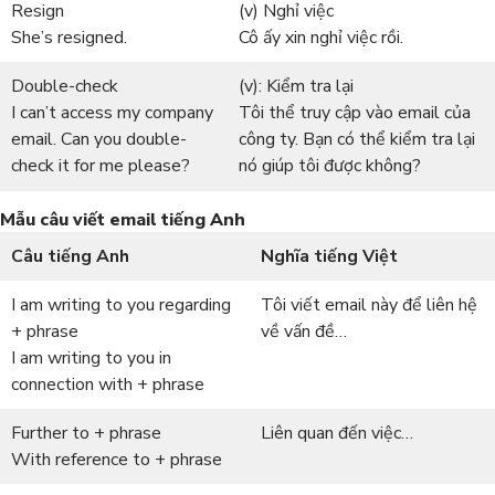
Resign
(v) Nghỉ việc
She’s resigned.
Cô ấy xin nghỉ việc rồi.
Double-check
(v): Kiểm tra lại
I can’t access my company
Tôi thể truy cập vào email của
email. Can you double-
công ty. Bạn có thể kiểm tra lại
check it for me please?
nó giúp tôi được không?
Mẫu câu viết email tiếng Anh
Câu tiếng Anh
Nghĩa tiếng Việt
I am writing to you regarding
Tôi viết email này để liên hệ
+ phrase
về vấn đề…
I am writing to you in
connection with + phrase
Further to + phrase
Liên quan đến việc…
With reference to + phrase