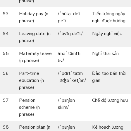
phrase)
93
Holiday pay (n
/ˈhɑləˌdeɪ
Tiền lương ngày
phrase)
peɪ/
nghỉ được hưởng
94
Leaving date (n
/ˈlivɪŋ deɪt/
Ngày nghỉ việc
phrase)
95
Maternity leave
/məˈtɜrnɪti
Nghỉ thai sản
(n phrase)
liv/
96
Part-time
/ˈpɑrtˈtaɪm
Đào tạo bán thời
education (n
ˌɛʤəˈkeɪʃən/
gian
phrase)
97
Pension
/ˈpɛnʃən
Chế độ lương hưu
scheme (n
skim/
phrase)
98
Pension plan (n
/ˈpɛnʃən
Kế hoạch lương