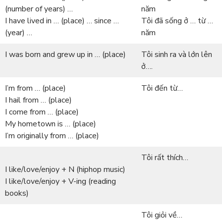
(number of years) …
năm
I have lived in … (place) … since …
Tôi đã sống ở … từ …
(year) …
năm
I was born and grew up in … (place)
Tôi sinh ra và lớn lên
ở….
I’m from … (place)
Tôi đến từ…
I hail from … (place)
I come from … (place)
My hometown is … (place)
I’m originally from … (place)
Tôi rất thích…
I like/love/enjoy + N (hiphop music)
I like/love/enjoy + V-ing (reading
books)
Tôi giỏi về…