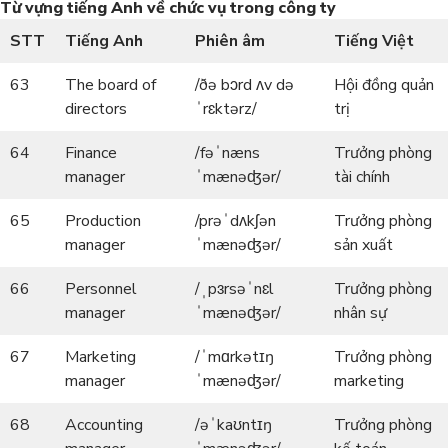
Từ vựng tiếng Anh về chức vụ trong công ty
STT
Tiếng Anh
Phiên âm
Tiếng Việt
63
The board of
/ðə bɔrd ʌv də
Hội đồng quản
directors
ˈrɛktərz/
trị
64
Finance
/fəˈnæns
Trưởng phòng
manager
ˈmænəʤər/
tài chính
65
Production
/prəˈdʌkʃən
Trưởng phòng
manager
ˈmænəʤər/
sản xuất
66
Personnel
/ˌpɜrsəˈnɛl
Trưởng phòng
manager
ˈmænəʤər/
nhân sự
67
Marketing
/ˈmɑrkətɪŋ
Trưởng phòng
manager
ˈmænəʤər/
marketing
68
Accounting
/əˈkaʊntɪŋ
Trưởng phòng