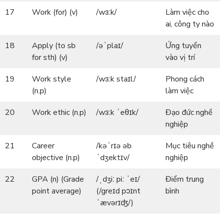
17
Work (for) (v)
/wɜːk/
Làm việc cho
ai, công ty nào
18
Apply (to sb
/əˈplaɪ/
Ứng tuyển
for sth) (v)
vào vị trí
19
Work style
/wɜːk staɪl/
Phong cách
(n.p)
làm việc
20
Work ethic (n.p)
/wɜːk ˈeθɪk/
Đạo đức nghề
nghiệp
21
Career
/kəˈrɪə əb
Mục tiêu nghề
objective (n.p)
ˈdʒektɪv/
nghiệp
22
GPA (n) (Grade
/ˌdʒiː piː ˈeɪ/
Điểm trung
point average)
(/greɪd pɔɪnt
bình
ˈævərɪʤ/)