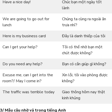
Have a nice day!
Chúc bạn một ngày tốt
lành
We are going to go out for
Chúng ta cùng ra ngoài ăn
lunch
trưa nhỉ?
Here is my business card
Đây là danh thiếp của tôi
Can I get your help?
Tôi có thể nhờ bạn một
chút được không?
Do you need any help?
Bạn có cần giúp gì không?
Excuse me, can I get into the
Xin lỗi, tôi vào phòng được
room?/ May I come in?
không?
The traffic was terrible today
Giao thông hôm nay thật
kinh khủng
3/ Mẫu câu nhờ vả trong tiếng Anh