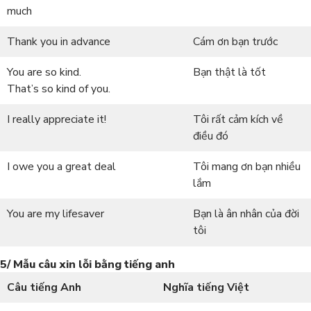
much
Thank you in advance
Cám ơn bạn trước
You are so kind.
Bạn thật là tốt
That’s so kind of you.
I really appreciate it!
Tôi rất cảm kích về
điều đó
I owe you a great deal
Tôi mang ơn bạn nhiều
lắm
You are my lifesaver
Bạn là ân nhân của đời
tôi
5/ Mẫu câu xin lỗi bằng tiếng anh
Câu tiếng Anh
Nghĩa tiếng Việt