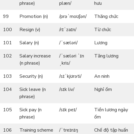
phrase)
plæn/
hưu
99
Promotion (n)
/prəˈmoʊʃən/
Thăng chức
100
Resign (v)
/rɪˈzaɪn/
Từ chức
101
Salary (n)
/ˈsæləri/
Lương
102
Salary increase
/ˈsæləri ˈɪn
Tăng lương
(n phrase)
ˌkris/
103
Security (n)
/sɪˈkjʊrəti/
An ninh
104
Sick leave (n
/sɪk liv/
Nghỉ ốm
phrase)
105
Sick pay (n
/sɪk peɪ/
Tiền lương ngày
phrase)
ốm
106
Training scheme
/ˈtreɪnɪŋ
Chế độ tập huấn