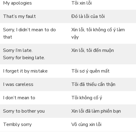
My apologies
Tôi xin lỗi
That’s my fault
Đó là lỗi của tôi
Sorry, I didn’t mean to do
Xin lỗi, tôi không cố ý làm
that
vậy
Sorry I’m late.
Xin lỗi, tôi đến muộn
Sorry for being late.
I forget it by mistake
Tôi sơ ý quên mất
I was careless
Tôi đã thiếu cẩn thận
I don’t mean to
Tôi không cố ý
Sorry to bother you
Xin lỗi đã làm phiền bạn
Terribly sorry
Vô cùng xin lỗi