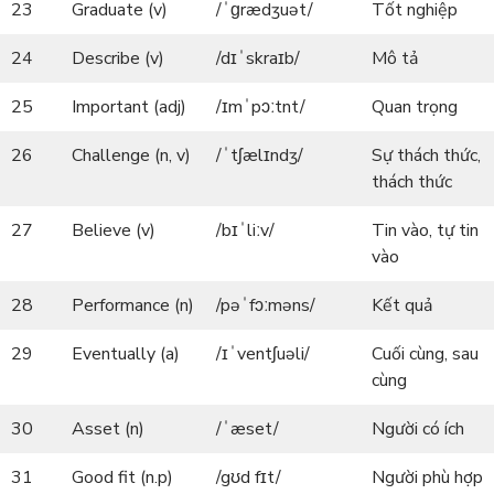
23
Graduate (v)
/ˈɡrædʒuət/
Tốt nghiệp
24
Describe (v)
/dɪˈskraɪb/
Mô tả
25
Important (adj)
/ɪmˈpɔːtnt/
Quan trọng
26
Challenge (n, v)
/ˈtʃælɪndʒ/
Sự thách thức,
thách thức
27
Believe (v)
/bɪˈliːv/
Tin vào, tự tin
vào
28
Performance (n)
/pəˈfɔːməns/
Kết quả
29
Eventually (a)
/ɪˈventʃuəli/
Cuối cùng, sau
cùng
30
Asset (n)
/ˈæset/
Người có ích
31
Good fit (n.p)
/gʊd fɪt/
Người phù hợp