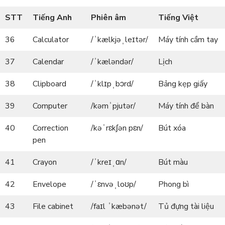
STT
Tiếng Anh
Phiên âm
Tiếng Việt
36
Calculator
/ˈkælkjəˌleɪtər/
Máy tính cầm tay
37
Calendar
/ˈkæləndər/
Lịch
38
Clipboard
/ˈklɪpˌbɔrd/
Bảng kẹp giấy
39
Computer
/kəmˈpjutər/
Máy tính để bàn
40
Correction
/kəˈrɛkʃən pɛn/
Bút xóa
pen
41
Crayon
/ˈkreɪˌɑn/
Bút màu
42
Envelope
/ˈɛnvəˌloʊp/
Phong bì
43
File cabinet
/faɪl ˈkæbənət/
Tủ đựng tài liệu