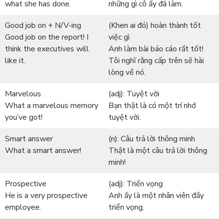
what she has done.
những gì cô ấy đã làm.
Good job on + N/V-ing
(Khen ai đó) hoàn thành tốt
Good job on the report! I
việc gì
think the executives will
Anh làm bài báo cáo rất tốt!
like it.
Tôi nghĩ rằng cấp trên sẽ hài
lòng về nó.
Marvelous
(adj): Tuyệt vời
What a marvelous memory
Bạn thật là có một trí nhớ
you’ve got!
tuyệt vời.
Smart answer
(n): Câu trả lời thông minh
What a smart answer!
Thật là một câu trả lời thông
minh!
Prospective
(adj): Triển vọng
He is a very prospective
Anh ấy là một nhân viên đầy
employee.
triển vọng.