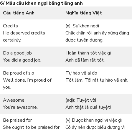
6/ Mẫu câu khen ngợi bằng tiếng anh
Câu tiếng Anh
Nghĩa tiếng Việt
Credits
(n): Sự khen ngợi
He deserved credits
Chắc chắn rồi, anh ấy xứng đáng
certainly.
được tuyên dương.
Do a good job
Hoàn thành tốt việc gì
You did a good job.
Anh đã làm rất tốt.
Be proud of s.o
Tự hào về ai đó
Well done. I’m proud of
Tốt lắm. Tôi rất tự hào về anh.
you.
Awesome
(adj): Tuyệt vời
You’re awesome.
Anh thật là quá tuyệt!
Be praised for
(v) Được khen ngợi vì việc gì
She ought to be praised for
Cô ấy nên được biểu dương vì