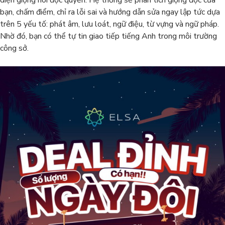
diện giọng nói độc quyền. Hệ thống sẽ phân tích giọng đọc của
bạn, chấm điểm, chỉ ra lỗi sai và hướng dẫn sửa ngay lập tức dựa
trên 5 yếu tố: phát âm, lưu loát, ngữ điệu, từ vựng và ngữ pháp.
Nhờ đó, bạn có thể tự tin giao tiếp tiếng Anh trong môi trường
công sở.