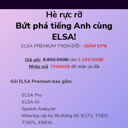
Hè rực rỡ
Bứt phá tiếng Anh cùng
ELSA!
ELSA PREMIUM TRỌN ĐỜI –
GIẢM 50%
Giá gốc
: 
8.800.000Đ
 còn 
3.299.000Đ
Nhập mã
: 
THANG8 
để nhận ưu đãi
Gói ELSA Premium bao gồm:
ELSA Pro
ELSA AI
Speech Analyzer
Khóa học các kỳ thi chứng chỉ: IELTS, TOEIC,
TOEFL, EIKEN…