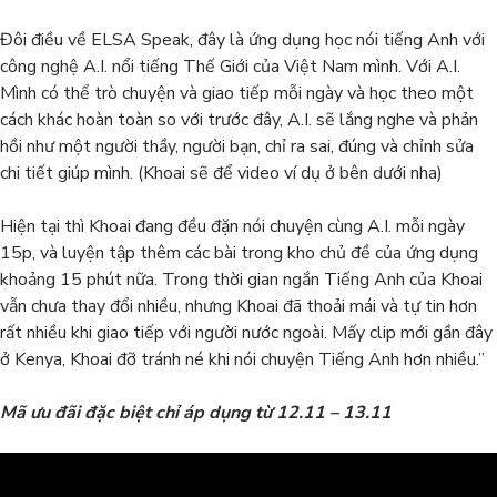
Đôi điều về ELSA Speak, đây là ứng dụng học nói tiếng Anh với
công nghệ A.I. nổi tiếng Thế Giới của Việt Nam mình. Với A.I.
Mình có thể trò chuyện và giao tiếp mỗi ngày và học theo một
cách khác hoàn toàn so với trước đây, A.I. sẽ lắng nghe và phản
hồi như một người thầy, người bạn, chỉ ra sai, đúng và chỉnh sửa
chi tiết giúp mình. (Khoai sẽ để video ví dụ ở bên dưới nha)
Hiện tại thì Khoai đang đều đặn nói chuyện cùng A.I. mỗi ngày
15p, và luyện tập thêm các bài trong kho chủ đề của ứng dụng
khoảng 15 phút nữa. Trong thời gian ngắn Tiếng Anh của Khoai
vẫn chưa thay đổi nhiều, nhưng Khoai đã thoải mái và tự tin hơn
rất nhiều khi giao tiếp với người nước ngoài. Mấy clip mới gần đây
ở Kenya, Khoai đỡ tránh né khi nói chuyện Tiếng Anh hơn nhiều.”
Mã ưu đãi đặc biệt chỉ áp dụng từ 12.11 – 13.11