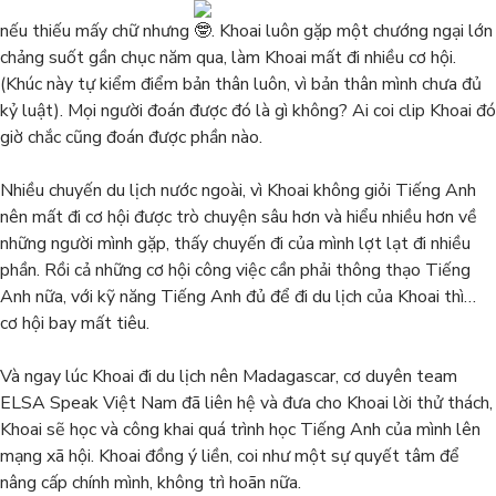
nếu thiếu mấy chữ nhưng
. Khoai luôn gặp một chướng ngại lớn
chảng suốt gần chục năm qua, làm Khoai mất đi nhiều cơ hội.
(Khúc này tự kiểm điểm bản thân luôn, vì bản thân mình chưa đủ
kỷ luật). Mọi người đoán được đó là gì không? Ai coi clip Khoai đó
giờ chắc cũng đoán được
phần nào.
Nhiều chuyến du lịch nước ngoài, vì Khoai không giỏi Tiếng Anh
nên mất đi cơ hội được trò chuyện sâu hơn và hiểu nhiều hơn về
những người mình gặp, thấy chuyến đi của mình lợt lạt đi nhiều
phần. Rồi cả những cơ hội công việc cần phải thông thạo Tiếng
Anh nữa, với kỹ năng Tiếng Anh đủ để đi du lịch của Khoai thì…
cơ hội bay mất tiêu.
Và ngay lúc Khoai đi du lịch nên Madagascar, cơ duyên team
ELSA Speak Việt Nam đã liên hệ và đưa cho Khoai lời thử thách,
Khoai sẽ học và công khai quá trình học Tiếng Anh của mình lên
mạng xã hội. Khoai đồng ý liền, coi như một sự quyết tâm để
nâng cấp chính mình, không trì hoãn nữa.