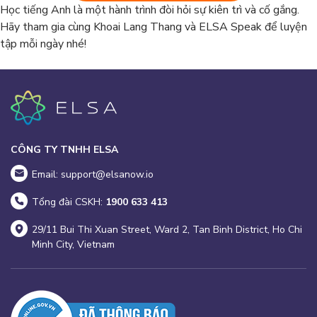
Học tiếng Anh là một hành trình đòi hỏi sự kiên trì và cố gắng.
Hãy tham gia cùng Khoai Lang Thang và ELSA Speak để luyện
tập mỗi ngày nhé!
CÔNG TY TNHH ELSA
Email: support@elsanow.io
Tổng đài CSKH:
1900 633 413
29/11 Bui Thi Xuan Street, Ward 2, Tan Binh District, Ho Chi
Minh City, Vietnam