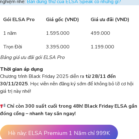
nghiệm nhé:
Bản dùng thử của ELSA Speak có những gì?
Gói ELSA Pro
Giá gốc (VND)
Giá ưu đãi (VND)
1 năm
1.595.000
499.000
Trọn Đời
3.395.000
1.199.000
Bảng giá ưu đãi gói ELSA Pro
Thời gian áp dụng
Chương trình Black Friday 2025 diễn ra
từ 28/11 đến
30/11/2025
. Học viên nên đăng ký sớm để không bỏ lỡ cơ hội
giá trị này nhé!
Chỉ còn 300 suất cuối trong 48h! Black Friday ELSA gần
đóng cổng – nhanh tay săn ngay!
Hè này: ELSA Premium 1 Năm chỉ 999K