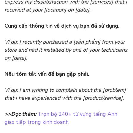
express my dissatisfaction with the [services] that I
received at your [location] on [date].
Cung cấp thông tin về dịch vụ bạn đã sử dụng.
Ví dụ: I recently purchased a [sản phẩm] from your
store and had it installed by one of your technicians
on [date].
Nêu tóm tắt vấn đề bạn gặp phải.
Ví dụ: I am writing to complain about the [problem]
that I have experienced with the [product/service].
>>Đọc thêm:
Trọn bộ 240+ từ vựng tiếng Anh
giao tiếp trong kinh doanh