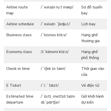
Airline route
/ˈeəlaɪn ruːt mæp/
Sơ đồ tuyến
map
bay
Airline schedule
/ˈeəlaɪn ˈʃedjuːl/
Lịch bay
Business class
/ˈbɪznəs klɑːs/
Hạng ghế
thương gia
Economy class
/ɪˈkɒnəmi klɑːs/
Hạng ghế
phổ thông
Check-in time
/ˈtʃek ɪn taim/
Thời gian vào
cửa
E Ticket
/ˈiː ˈtɪkɪt/
Vé điện tử
Estimated time
/ˈɛstɪˌmeɪtɪd taɪm
Giờ khởi hành
departure
dɪˈpɑrtʃər/
dự kiến