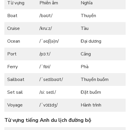
Từ vựng
Phiên âm
Nghĩa
Boat
/bəʊt/
Thuyền
Cruise
/kruːz/
Tàu
Ocean
/ˈəʊʃ(ə)n/
Đại dương
Port
/pɔːt/
Cảng
Ferry
/ˈfɛri/
Phà
Sailboat
/ˈseɪlbəʊt/
Thuyền buồm
Set sail
/siː seɪl/
Đặt buồm
Voyage
/ˈvɔɪɪdʒ/
Hành trình
Từ vựng tiếng Anh du lịch đường bộ