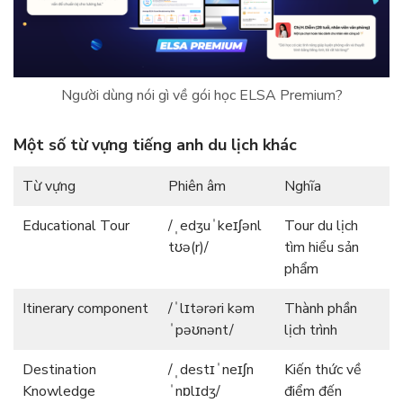
Người dùng nói gì về gói học ELSA Premium?
Một số từ vựng tiếng anh du lịch khác
Từ vựng
Phiên âm
Nghĩa
Educational Tour
/ˌedʒuˈkeɪʃənl
Tour du lịch
tʊə(r)/
tìm hiểu sản
phẩm
Itinerary component
/ˈlɪtərəri kəm
Thành phần
ˈpəʊnənt/
lịch trình
Destination
/ˌdestɪˈneɪʃn
Kiến thức về
Knowledge
ˈnɒlɪdʒ/
điểm đến