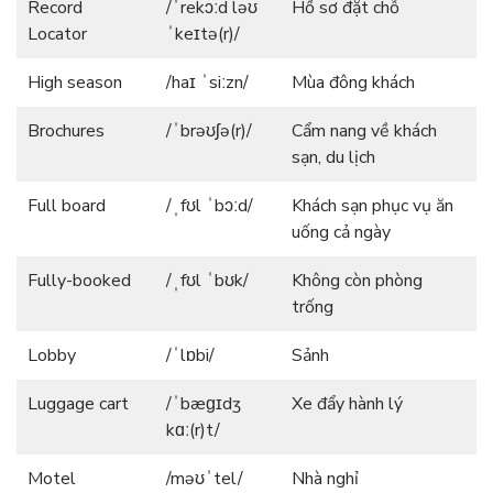
Record
/ˈrekɔːd ləʊ
Hồ sơ đặt chỗ
Locator
ˈkeɪtə(r)/
High season
/haɪ ˈsiːzn/
Mùa đông khách
Brochures
/ˈbrəʊʃə(r)/
Cẩm nang về khách
sạn, du lịch
Full board
/ˌfʊl ˈbɔːd/
Khách sạn phục vụ ăn
uống cả ngày
Fully-booked
/ˌfʊl ˈbʊk/
Không còn phòng
trống
Lobby
/ˈlɒbi/
Sảnh
Luggage cart
/ˈbæɡɪdʒ
Xe đẩy hành lý
kɑː(r)t/
Motel
/məʊˈtel/
Nhà nghỉ