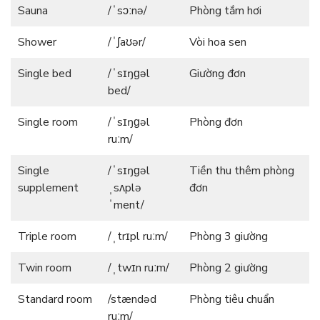
Sauna
/ˈsɔːnə/
Phòng tắm hơi
Shower
/ˈʃaʊər/
Vòi hoa sen
Single bed
/ˈsɪŋɡəl
Giường đơn
bed/
Single room
/ˈsɪŋɡəl
Phòng đơn
ruːm/
Single
/ˈsɪŋɡəl
Tiền thu thêm phòng
supplement
ˌsʌplə
đơn
ˈment/
Triple room
/ˌtrɪpl ruːm/
Phòng 3 giường
Twin room
/ˌtwɪn ruːm/
Phòng 2 giường
Standard room
/stændəd
Phòng tiêu chuẩn
ruːm/