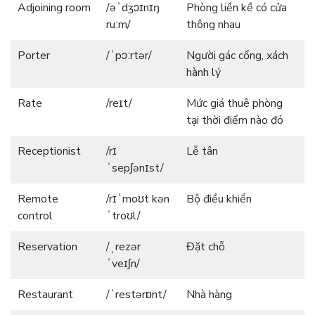
Adjoining room
/əˈdʒɔɪnɪŋ
Phòng liền kề có cửa
ruːm/
thông nhau
Porter
/ˈpɔːrtər/
Người gác cổng, xách
hành lý
Rate
/reɪt/
Mức giá thuê phòng
tại thời điểm nào đó
Receptionist
/rɪ
Lễ tân
ˈsepʃənɪst/
Remote
/rɪˈmoʊt kən
Bộ điều khiển
control
ˈtroʊl/
Reservation
/ˌrezər
Đặt chỗ
ˈveɪʃn/
Restaurant
/ˈrestərɒnt/
Nhà hàng