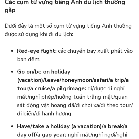
Các cụm từ vựng tiếng Anh du lịch thường
gặp
Dưới đây là một số cụm từ vựng tiếng Anh thường
được sử dụng khi đi du lịch:
Red-eye flight:
các chuyến bay xuất phát vào
ban đêm.
Go on/be on holiday
(vacation)/leave/honeymoon/safari/a trip/a
tour/a cruise/a pilgrimage:
đi/được đi nghỉ
mát/nghỉ phép/hưởng tuần trăng mật/quan
sát động vật hoang dã/đi chơi xa/đi theo tour/
đi biển/đi hành hương
Have/take a holiday (a vacation)/a break/a
day off/a gap year:
nghỉ mát/nghỉ ngơi/nghỉ