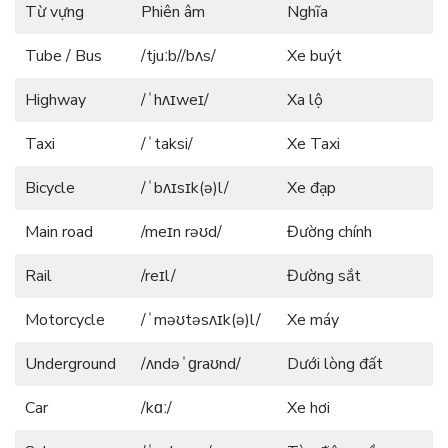
Từ vựng
Phiên âm
Nghĩa
Tube / Bus
/tjuːb//bʌs/
Xe buýt
Highway
/ˈhʌɪweɪ/
Xa lộ
Taxi
/ˈtaksi/
Xe Taxi
Bicycle
/ˈbʌɪsɪk(ə)l/
Xe đạp
Main road
/meɪn rəʊd/
Đường chính
Rail
/reɪl/
Đường sắt
Motorcycle
/ˈməʊtəsʌɪk(ə)l/
Xe máy
Underground
/ʌndəˈɡraʊnd/
Dưới lòng đất
Car
/kɑː/
Xe hơi