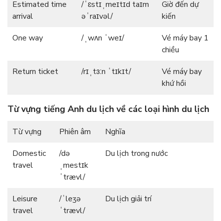
Estimated time
/ˈɛstɪˌmeɪtɪd taɪm
Giờ đến dự
arrival
əˈraɪvəl/
kiến
One way
/ˌwʌn ˈweɪ/
Vé máy bay 1
chiều
Return ticket
/rɪˌtɜːn ˈtɪkɪt/
Vé máy bay
khứ hồi
Từ vựng tiếng Anh du lịch về các loại hình du lịch
Từ vựng
Phiên âm
Nghĩa
Domestic
/də
Du lịch trong nước
travel
ˌmestɪk
ˈtrævl/
Leisure
/ˈleʒə
Du lịch giải trí
travel
ˈtrævl/