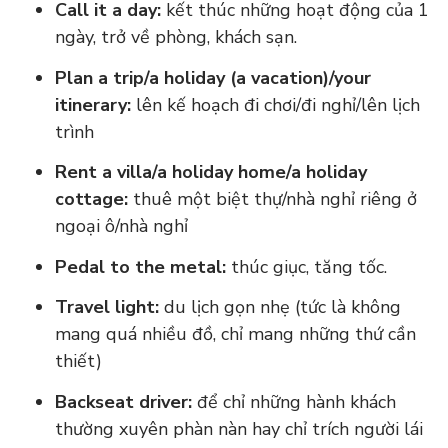
Call it a day:
kết thúc những hoạt động của 1
ngày, trở về phòng, khách sạn.
Plan a trip/a holiday (a vacation)/your
itinerary:
lên kế hoạch đi chơi/đi nghỉ/lên lịch
trình
Rent a villa/a holiday home/a holiday
cottage:
thuê một biệt thự/nhà nghỉ riêng ở
ngoại ô/nhà nghỉ
Pedal to the metal:
thúc giục, tăng tốc.
Travel light:
du lịch gọn nhẹ (tức là không
mang quá nhiều đồ, chỉ mang những thứ cần
thiết)
Backseat driver:
để chỉ những hành khách
thường xuyên phàn nàn hay chỉ trích người lái