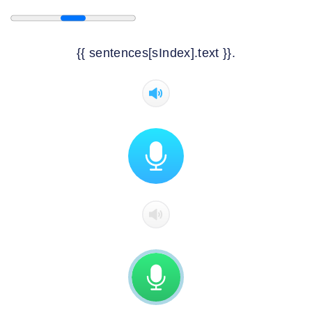
{{ sentences[sIndex].text }}.