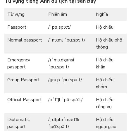
Từ vựng tiếng Anh du lịch tại sân bay
Từ vựng
Phiên âm
Nghĩa
Passport
/ˈpɑːspɔːt/
Hộ chiếu
Normal passport
/ˈnɔːml ˈpɑːspɔːt/
Hộ chiếu phổ
thông
Emergency
/ɪˈmɜːdʒənsi
Hộ chiếu
passport
ˈpɑːspɔːt/
khẩn
Group Passport
/ɡruːp ˈpɑːspɔːt/
Hộ chiếu
nhóm
Official Passport
/əˈfɪʃl ˈpɑːspɔːt/
Hộ chiếu
công vụ
Diplomatic
/ˌdɪpləˈmætɪk
Hộ chiếu
passport
ˈpɑːspɔːt/
ngoại giao