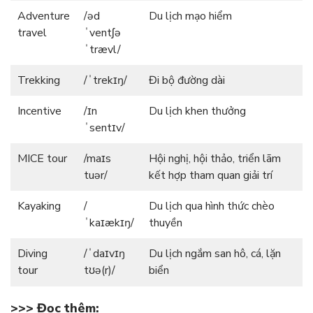
Adventure
/əd
Du lịch mạo hiểm
travel
ˈventʃə
ˈtrævl/
Trekking
/ˈtrekɪŋ/
Đi bộ đường dài
Incentive
/ɪn
Du lịch khen thưởng
ˈsentɪv/
MICE tour
/maɪs
Hội nghị, hội thảo, triển lãm
tuər/
kết hợp tham quan giải trí
Kayaking
/
Du lịch qua hình thức chèo
ˈkaɪækɪŋ/
thuyền
Diving
/ˈdaɪvɪŋ
Du lịch ngắm san hô, cá, lặn
tour
tʊə(r)/
biển
>>> Đọc thêm: