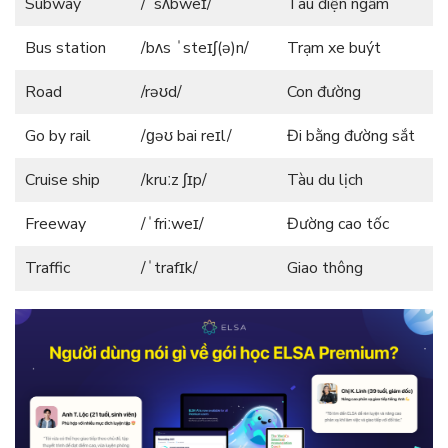
Subway
/ˈsʌbweɪ/
Tàu điện ngầm
Bus station
/bʌs ˈsteɪʃ(ə)n/
Trạm xe buýt
Road
/rəʊd/
Con đường
Go by rail
/ɡəʊ bai reɪl/
Đi bằng đường sắt
Cruise ship
/kruːz ʃɪp/
Tàu du lịch
Freeway
/ˈfriːweɪ/
Đường cao tốc
Traffic
/ˈtrafɪk/
Giao thông