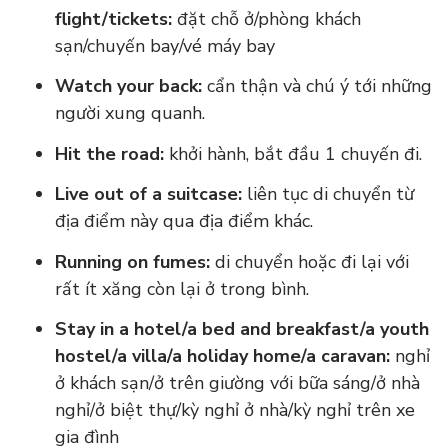
flight/tickets:
đặt chỗ ở/phòng khách
sạn/chuyến bay/vé máy bay
Watch your back:
cẩn thận và chú ý tới những
người xung quanh.
Hit the road:
khởi hành, bắt đầu 1 chuyến đi.
Live out of a suitcase:
liên tục di chuyển từ
địa điểm này qua địa điểm khác.
Running on fumes:
di chuyển hoặc đi lại với
rất ít xăng còn lại ở trong bình.
Stay in a hotel/a bed and breakfast/a youth
hostel/a villa/a holiday home/a caravan:
nghỉ
ở khách sạn/ở trên giường với bữa sáng/ở nhà
nghỉ/ở biệt thự/kỳ nghỉ ở nhà/kỳ nghỉ trên xe
gia đình