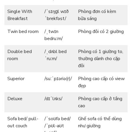
Single With
/ˈsɪŋɡl wɪð
Phòng đơn có kèm
Breakfast
ˈbrekfəst/
bữa sáng
Twin bed room
/ˌtwɪn
Phòng đôi có 2 giường
bedruːm/
Double bed
/ˌdʌbl bed
Phòng có 1 giường to,
room
ˈruːm/
thường dành cho cặp
đôi
Superior
/suːˈpɪəriə(r)/
Phòng cao cấp có view
đẹp
Deluxe
/dɪˈlʌks/
Phòng cao cấp ở tầng
cao
Sofa bed/ pull-
/ˈsoʊfə bed/
Ghế sofa có thể dùng
out couch
/ˈpʊl-aʊt
như giường