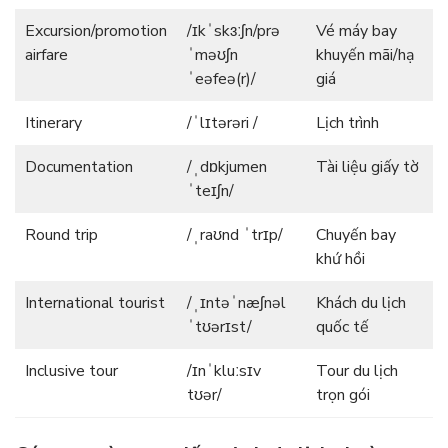
Excursion/promotion
/ɪkˈskɜːʃn/prə
Vé máy bay
airfare
ˈməʊʃn
khuyến mãi/hạ
ˈeəfeə(r)/
giá
Itinerary
/ˈlɪtərəri /
Lịch trình
Documentation
/ˌdɒkjumen
Tài liệu giấy tờ
ˈteɪʃn/
Round trip
/ˌraʊnd ˈtrɪp/
Chuyến bay
khứ hồi
International tourist
/ˌɪntəˈnæʃnəl
Khách du lịch
ˈtʊərɪst/
quốc tế
Inclusive tour
/ɪnˈkluːsɪv
Tour du lịch
tʊər/
trọn gói