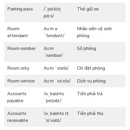
Parking pass
/ˈpɑːkɪŋ
Thẻ giữ xe
pɑːs/
Room
/ruːm ə
Nhân viên vệ sinh
attendant
ˈtendənt/
phòng
Room number
/ruːm
Số phòng
ˈnʌmbər/
Room only
/ruːm ˈoʊnli/
Chỉ đặt phòng
Room service
/ruːm ˈsɜːvɪs/
Dịch vụ phòng
Accounts
/əˌkaʊnts
Tiền phải trả
payable
ˈpeɪəbl/
Accounts
/əˌkaʊnts rɪ
Tiền phải thu
receivable
ˈsiːvəbl/