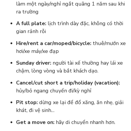
làm một ngày/nghỉ ngắt quãng 1 năm sau khi
ra trường
A full plate:
lịch trình dày đặc, không có thời
gian rảnh rỗi
Hire/rent a car/moped/bicycle:
thuê/mướn xe
hơi/xe máy/xe đạp
Sunday driver:
người tài xế thường hay lái xe
chậm, lòng vòng và bắt khách dạo.
Cancel/cut short a trip/holiday (vacation):
hủy/bỏ ngang chuyến đi/kỳ nghỉ
Pit stop:
dừng xe lại để đổ xăng, ăn nhẹ, giải
khát, đi vệ sinh…
Get a move on:
hãy di chuyển nhanh hơn.