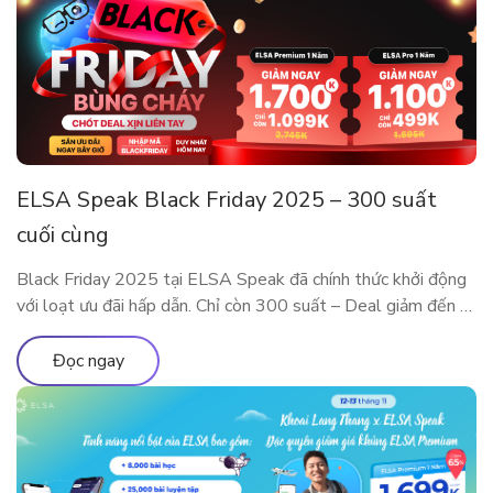
ELSA Speak Black Friday 2025 – 300 suất
cuối cùng
Black Friday 2025 tại ELSA Speak đã chính thức khởi động
với loạt ưu đãi hấp dẫn. Chỉ còn 300 suất – Deal giảm đến 5
Triệu sắp cháy hàng! Đây là dịp đặc biệt trong năm để sở
hữu các gói ELSA Premium và ELSA Pro với giá ưu đãi hiếm
Đọc ngay
có. Trải nghiệm […]