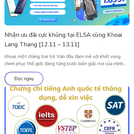
Nhận ưu đãi cực khủng tại ELSA cùng Khoai
Lang Thang [12.11 – 13.11]
Khoai, một chàng trai trẻ tràn đầy đam mê với khát vọng
chinh phục thế giới, đang từng bước biến giấc mơ của mình
thành hiện thực. Tuy nhiên, thử thách lớn nhất mà anh phải
đối mặt trên hành trình này là tiếng Anh. Với ý chí kiên định,
Đọc ngay
Khoai đã bắt đầu hành […]