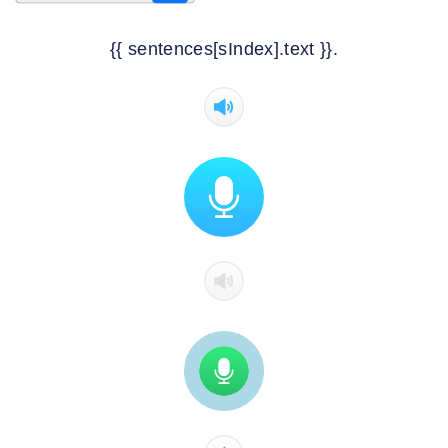
{{ sentences[sIndex].text }}.