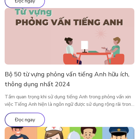
và phổ biến nhất tại đây nhé. Ưu nhược điểm của việc sử
Đọc ngay
dụng app […]
Bộ 50 từ vựng phỏng vấn tiếng Anh hữu ích,
thông dụng nhất 2024
Tầm quan trọng khi sử dụng tiếng Anh trong phỏng vấn xin
việc Tiếng Anh hiện là ngôn ngữ được sử dụng rộng rãi trong
cả giao tiếp đời sống cũng như trong công việc. Rất nhiều các
doanh nghiệp đã liệt kê tiếng Anh như một yêu cầu quan
Đọc ngay
trọng trong bản mô tả […]