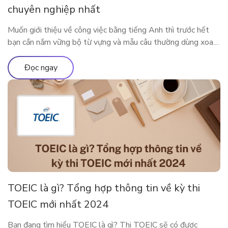
chuyên nghiệp nhất
Muốn giới thiệu về công việc bằng tiếng Anh thì trước hết
bạn cần nắm vững bộ từ vựng và mẫu câu thường dùng xoay
quanh công việc của mình. Bài viết dưới đây sẽ cung cấp cho
bạn những từ vựng, mẫu câu xoay quanh chủ đề công việc để
Đọc ngay
bạn có thể nói […]
TOEIC là gì? Tổng hợp thông tin về kỳ thi
TOEIC mới nhất 2024
Bạn đang tìm hiểu TOEIC là gì? Thi TOEIC sẽ có được