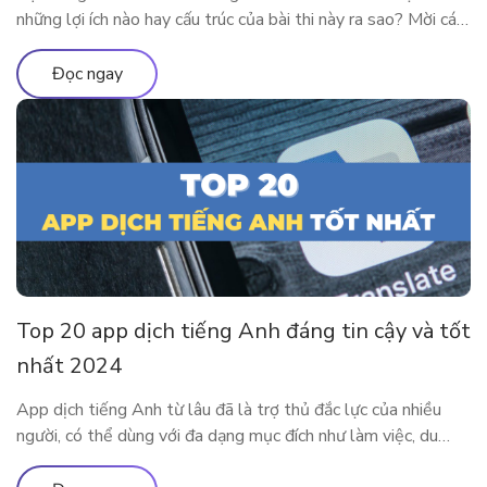
những lợi ích nào hay cấu trúc của bài thi này ra sao? Mời các
độc giả theo chân ELSA Premium để tìm hiểu tất tần tật về
chứng chỉ TOEIC 2024 nhé! TOEIC là gì? Trên các diễn đàn
Đọc ngay
học tiếng Anh […]
Top 20 app dịch tiếng Anh đáng tin cậy và tốt
nhất 2024
App dịch tiếng Anh từ lâu đã là trợ thủ đắc lực của nhiều
người, có thể dùng với đa dạng mục đích như làm việc, du
lịch, học tập,… Cùng tìm hiểu 20 app dịch tiếng Anh tiện lợi