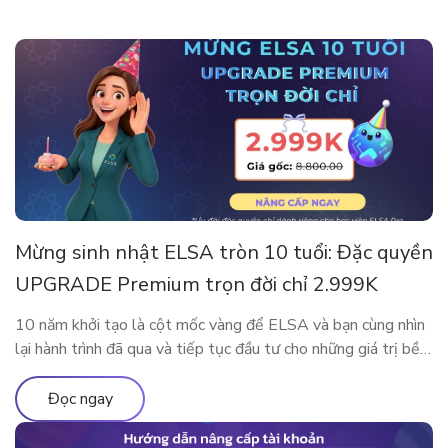
Mừng sinh nhật ELSA tròn 10 tuổi: Đặc quyền
UPGRADE Premium trọn đời chỉ 2.999K
10 năm khởi tạo là cột mốc vàng để ELSA và bạn cùng nhìn
lại hành trình đã qua và tiếp tục đầu tư cho những giá trị bền
vững. Nhân dịp kỷ niệm sinh nhật thập kỷ rực rỡ, ELSA
Speak mang đến đặc quyền nâng cấp lớn nhất từ trước đến
Đọc ngay
nay, dành […]