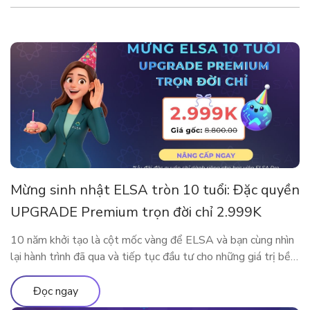
Mừng sinh nhật ELSA tròn 10 tuổi: Đặc quyền
UPGRADE Premium trọn đời chỉ 2.999K
10 năm khởi tạo là cột mốc vàng để ELSA và bạn cùng nhìn
lại hành trình đã qua và tiếp tục đầu tư cho những giá trị bền
vững. Nhân dịp kỷ niệm sinh nhật thập kỷ rực rỡ, ELSA
Speak mang đến đặc quyền nâng cấp lớn nhất từ trước đến
Đọc ngay
nay, dành […]