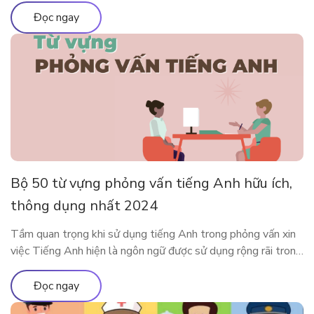
và phổ biến nhất tại đây nhé. Ưu nhược điểm của việc sử
Đọc ngay
dụng app […]
Bộ 50 từ vựng phỏng vấn tiếng Anh hữu ích,
thông dụng nhất 2024
Tầm quan trọng khi sử dụng tiếng Anh trong phỏng vấn xin
việc Tiếng Anh hiện là ngôn ngữ được sử dụng rộng rãi trong
cả giao tiếp đời sống cũng như trong công việc. Rất nhiều các
doanh nghiệp đã liệt kê tiếng Anh như một yêu cầu quan
Đọc ngay
trọng trong bản mô tả […]