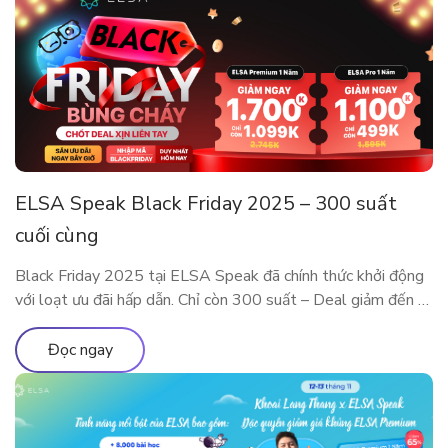
ELSA Speak Black Friday 2025 – 300 suất
cuối cùng
Black Friday 2025 tại ELSA Speak đã chính thức khởi động
với loạt ưu đãi hấp dẫn. Chỉ còn 300 suất – Deal giảm đến 5
Triệu sắp cháy hàng! Đây là dịp đặc biệt trong năm để sở
hữu các gói ELSA Premium và ELSA Pro với giá ưu đãi hiếm
Đọc ngay
có. Trải nghiệm […]