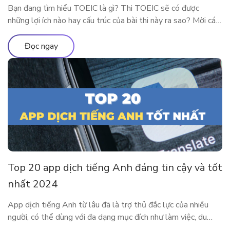
Bạn đang tìm hiểu TOEIC là gì? Thi TOEIC sẽ có được
những lợi ích nào hay cấu trúc của bài thi này ra sao? Mời các
độc giả theo chân ELSA Premium để tìm hiểu tất tần tật về
chứng chỉ TOEIC 2024 nhé! TOEIC là gì? Trên các diễn đàn
Đọc ngay
học tiếng Anh […]
Top 20 app dịch tiếng Anh đáng tin cậy và tốt
nhất 2024
App dịch tiếng Anh từ lâu đã là trợ thủ đắc lực của nhiều
người, có thể dùng với đa dạng mục đích như làm việc, du
lịch, học tập,… Cùng tìm hiểu 20 app dịch tiếng Anh tiện lợi