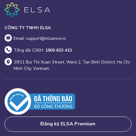
CÔNG TY TNHH ELSA
Email: support@elsanow.io
Tổng đài CSKH:
1900 633 413
29/11 Bui Thi Xuan Street, Ward 2, Tan Binh District, Ho Chi
Minh City, Vietnam
Đăng ký ELSA Premium