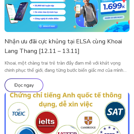
Nhận ưu đãi cực khủng tại ELSA cùng Khoai
Lang Thang [12.11 – 13.11]
Khoai, một chàng trai trẻ tràn đầy đam mê với khát vọng
chinh phục thế giới, đang từng bước biến giấc mơ của mình
thành hiện thực. Tuy nhiên, thử thách lớn nhất mà anh phải
đối mặt trên hành trình này là tiếng Anh. Với ý chí kiên định,
Đọc ngay
Khoai đã bắt đầu hành […]