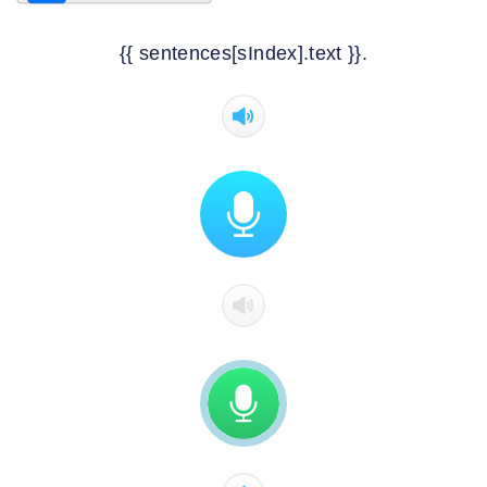
{{ sentences[sIndex].text }}.