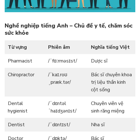
Nghề nghiệp tiếng Anh – Chủ đề y tế, chăm sóc
sức khỏe
Từ vựng
Phiên âm
Nghĩa tiếng Việt
Pharmacist
/ˈfɑːrməsɪst/
Dược sĩ
Chiropractor
/ˈkaɪ.roʊ
Bác sĩ chuyên khoa
ˌpræk.tər/
trị liệu thần kinh
cột sống
Dental
/ˈdɛntəl
Chuyên viên vệ
hygienist
ˈhaɪdʒənɪst/
sinh răng miệng
Dentist
/ˈdɛntɪst/
Nha sĩ
Doctor
/ˈdɒktə/
Bác sĩ