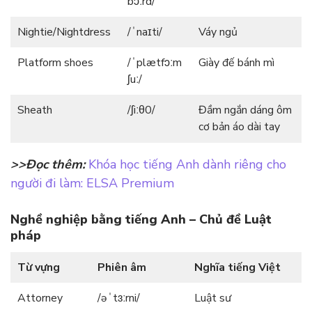
bɔːrd/
Nightie/Nightdress
/ˈnaɪti/
Váy ngủ
Platform shoes
/ˈplætfɔːm
Giày đế bánh mì
ʃuː/
Sheath
/ʃiːθ0/
Đầm ngắn dáng ôm
cơ bản áo dài tay
>>Đọc thêm:
Khóa học tiếng Anh dành riêng cho
người đi làm: ELSA Premium
Nghề nghiệp bằng tiếng Anh – Chủ đề Luật
pháp
Từ vựng
Phiên âm
Nghĩa tiếng Việt
Attorney
/əˈtɜːrni/
Luật sư