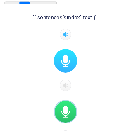
{{ sentences[sIndex].text }}.