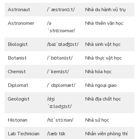
Astronaut
/ˈæstrənɔːt/
Nhà du hành vũ trụ
Astronomer
/ə
Nhà thiên văn học
ˈstrɑːnəmər/
Biologist
/baɪˈɒləʤɪst/
Nhà sinh vật học
Botanist
/ˈbɒtənɪst/
Nhà thực vật học
Chemist
/ˈkemɪst/
Nhà hóa học
Diplomat
/ˈdɪpləmæt/
Nhà ngoại giao
Geologist
/dʒi
Nhà địa chất học
ˈɑːlədʒɪst/
Historian
/hɪˈstɔːriən/
Nhà sử học
Lab Technician
/læb tɛk
Nhân viên phòng thí