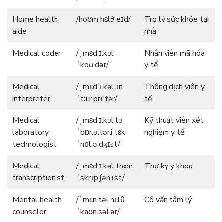
Home health
/hoʊm hɛlθ eɪd/
Trợ lý sức khỏe tại
aide
nhà
Medical coder
/ˌmɛd.ɪ.kəl
Nhân viên mã hóa
ˈkoʊ.dər/
y tế
Medical
/ˌmɛd.ɪ.kəl ɪn
Thông dịch viên y
interpreter
ˈtɜːr.prɪ.tər/
tế
Medical
/ˌmɛd.ɪ.kəl lə
Kỹ thuật viên xét
laboratory
ˈbɒr.ə.tər.i tɛk
nghiệm y tế
technologist
ˈnɒl.ə.dʒɪst/
Medical
/ˌmɛd.ɪ.kəl træn
Thư ký y khoa
transcriptionist
ˈskrɪp.ʃən.ɪst/
Mental health
/ˈmɛn.təl hɛlθ
Cố vấn tâm lý
counselor
ˈkaʊn.səl.ər/