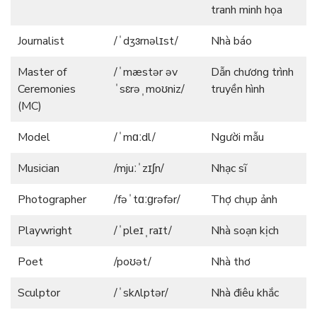
tranh minh họa
Journalist
/ˈdʒɜrnəlɪst/
Nhà báo
Master of
/ˈmæstər əv
Dẫn chương trình
Ceremonies
ˈsɛrəˌmoʊniz/
truyền hình
(MC)
Model
/ˈmɑːdl/
Người mẫu
Musician
/mjuːˈzɪʃn/
Nhạc sĩ
Photographer
/fəˈtɑːɡrəfər/
Thợ chụp ảnh
Playwright
/ˈpleɪˌraɪt/
Nhà soạn kịch
Poet
/poʊət/
Nhà thơ
Sculptor
/ˈskʌlptər/
Nhà điêu khắc