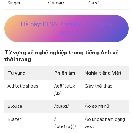
Singer
/ˈsɪŋər/
Ca sĩ
Hè này: ELSA Premium 1 Năm chỉ
999K
Từ vựng về nghề nghiệp trong tiếng Anh về
thời trang
Từ vựng
Phiên âm
Nghĩa tiếng Việt
Athletic shoes
/æθˈletɪk
Giày thể thao
ʃuː/
Blouse
/blaʊz/
Áo sơ mi nữ
Blazer
/
Áo khoác nam dạng
ˈbleɪzə(r)/
vest