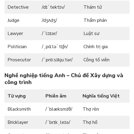
Detective
/dɪˈtektɪv/
Thám tử
Judge
/dʒʌdʒ/
Thẩm phán
Lawyer
/ˈlɔɪər/
Luật sư
Politician
/ˌpɑːləˈtɪʃn/
Chính trị gia
Prosecutor
/ˈprɑːsɪkjuːtər/
Công tố viên
Nghề nghiệp tiếng Anh – Chủ đề Xây dựng và
công trình
Từ vựng
Phiên âm
Nghĩa tiếng Việt
Blacksmith
/ˈblæksmɪθ/
Thợ rèn
Bricklayer
/ˈbrɪkˌleɪə/
Thợ hồ