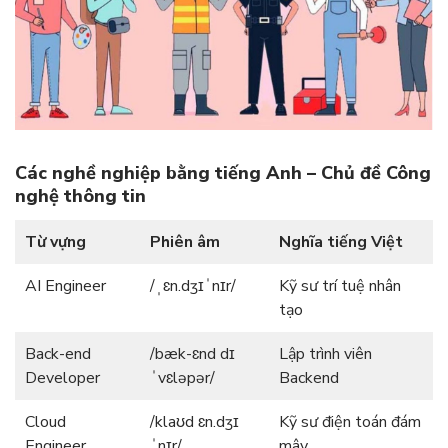
Các nghề nghiệp bằng tiếng Anh – Chủ đề Công
nghệ thông tin
Từ vựng
Phiên âm
Nghĩa tiếng Việt
AI Engineer
/ˌɛn.dʒɪˈnɪr/
Kỹ sư trí tuệ nhân
tạo
Back-end
/bæk-ɛnd dɪ
Lập trình viên
Developer
ˈvɛləpər/
Backend
Cloud
/klaʊd ɛn.dʒɪ
Kỹ sư điện toán đám
Engineer
ˈnɪr/
mây