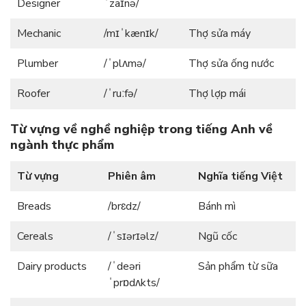
Designer
ˈzaɪnə/
Mechanic
/mɪˈkænɪk/
Thợ sửa máy
Plumber
/ˈplʌmə/
Thợ sửa ống nước
Roofer
/ˈruːfə/
Thợ lợp mái
Từ vựng về nghề nghiệp trong tiếng Anh về
ngành thực phẩm
Từ vựng
Phiên âm
Nghĩa tiếng Việt
Breads
/brɛdz/
Bánh mì
Cereals
/ˈsɪərɪəlz/
Ngũ cốc
Dairy products
/ˈdeəri
Sản phẩm từ sữa
ˈprɒdʌkts/