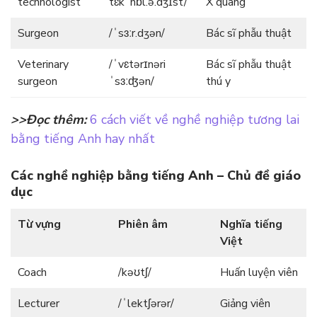
technologist
tɛkˈnɒl.ə.dʒɪst/
X quang
Surgeon
/ˈsɜːr.dʒən/
Bác sĩ phẫu thuật
Veterinary
/ˈvɛtərɪnəri
Bác sĩ phẫu thuật
surgeon
ˈsɜːʤən/
thú y
>>Đọc thêm:
6 cách viết về nghề nghiệp tương lai
bằng tiếng Anh hay nhất
Các nghề nghiệp bằng tiếng Anh – Chủ đề giáo
dục
Từ vựng
Phiên âm
Nghĩa tiếng
Việt
Coach
/kəʊtʃ/
Huấn luyện viên
Lecturer
/ˈlektʃərər/
Giảng viên