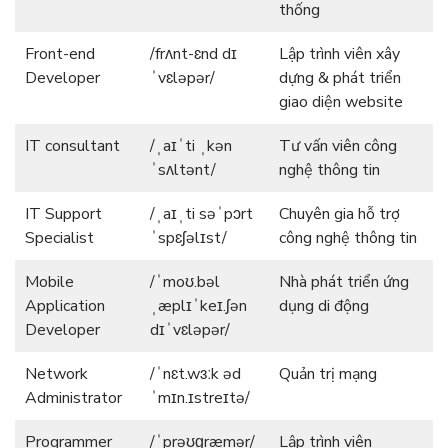
thống
Front-end
/frʌnt-ɛnd dɪ
Lập trình viên xây
Developer
ˈvɛləpər/
dựng & phát triển
giao diện website
IT consultant
/ˌaɪˈti ˌkən
Tư vấn viên công
ˈsʌltənt/
nghệ thông tin
IT Support
/ˌaɪˌti səˈpɔrt
Chuyên gia hỗ trợ
Specialist
ˈspɛʃəlɪst/
công nghệ thông tin
Mobile
/ˈmoʊ.bəl
Nhà phát triển ứng
Application
ˌæplɪˈkeɪ.ʃən
dụng di động
Developer
dɪˈvɛləpər/
Network
/ˈnɛt.wɜːk əd
Quản trị mạng
Administrator
ˈmɪn.ɪstreɪtə/
Programmer
/ˈprəʊɡræmər/
Lập trình viên