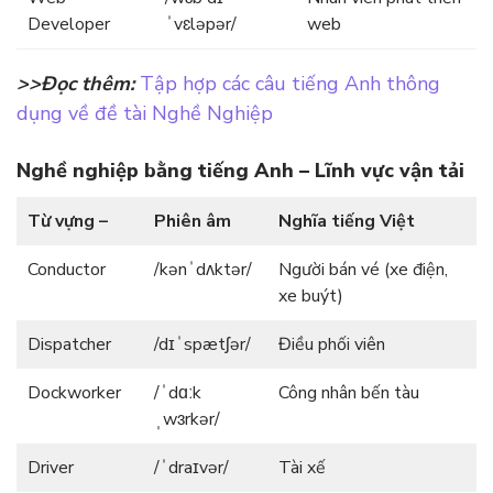
Developer
ˈvɛləpər/
web
>>Đọc thêm:
Tập hợp các câu tiếng Anh thông
dụng về đề tài Nghề Nghiệp
Nghề nghiệp bằng tiếng Anh – Lĩnh vực vận tải
Từ vựng –
Phiên âm
Nghĩa tiếng Việt
Conductor
/kənˈdʌktər/
Người bán vé (xe điện,
xe buýt)
Dispatcher
/dɪˈspætʃər/
Điều phối viên
Dockworker
/ˈdɑːk
Công nhân bến tàu
ˌwɜrkər/
Driver
/ˈdraɪvər/
Tài xế