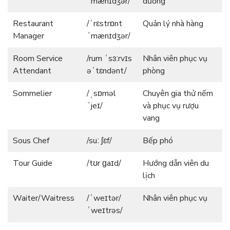
ˈmænɪdʒər/
dưỡng
Restaurant
/ˈrɛstrɒnt
Quản lý nhà hàng
Manager
ˈmænɪdʒər/
Room Service
/rum ˈsɜːrvɪs
Nhân viên phục vụ
Attendant
əˈtɛndənt/
phòng
Sommelier
/ˌsɒməl
Chuyên gia thử nếm
ˈjeɪ/
và phục vụ rượu
vang
Sous Chef
/suː ʃɛf/
Bếp phó
Tour Guide
/tʊr ɡaɪd/
Hướng dẫn viên du
lịch
Waiter/Waitress
/ˈweɪtər/
Nhân viên phục vụ
ˈweɪtrəs/