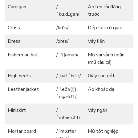
Cardigan
/
Áo len cài đằng
ˈkɑːdɪɡən/
trước
Cross
/krɒs/
Dép sục có quai
Dress
/dres/
Váy liền
Fisherman hat
/ˈfɪʃəmən/
Mũ vải vành ngắn
(mũ câu cá)
High heels
/ˌhaɪ ˈhiːlz/
Giày cao gót
Leather jacket
/ˈleðə(r))
Áo khoác da
ˈdʒækɪt/
Miniskirt
/
Váy ngắn
ˈmɪniskɜːt/
Mortar board
/ˈmɔːrtər
Mũ tốt nghiệp