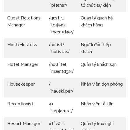
ˈplænər/
tổ chức sự kiện
Guest Relations
/ɡɛst rɪ
Quản lý quan hệ
Manager
ˈleɪʃənz
khách hàng
ˈmænɪdʒər/
Host/Hostess
/hoʊst/
Người đón tiếp
ˈhoʊstəs/
khách
Hotel Manager
/hoʊˈtel
Quản lý khách sạn
ˈmænɪdʒər/
Housekeeper
/
Nhân viên dọn phòng
ˈhaʊskiːpər/
Receptionist
/rɪ
Nhân viên lễ tân
ˈsepʃənɪst/
Resort Manager
/rɪˈzɔːrt
Quản lý khu nghỉ