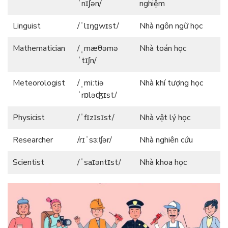
ˈnɪʃən/
nghiệm
Linguist
/ˈlɪŋɡwɪst/
Nhà ngôn ngữ học
Mathematician
/ˌmæθəmə
Nhà toán học
ˈtɪʃn/
Meteorologist
/ˌmiːtiə
Nhà khí tượng học
ˈrɒləʤɪst/
Physicist
/ˈfɪzɪsɪst/
Nhà vật lý học
Researcher
/rɪˈsɜːʧər/
Nhà nghiên cứu
Scientist
/ˈsaɪəntɪst/
Nhà khoa học