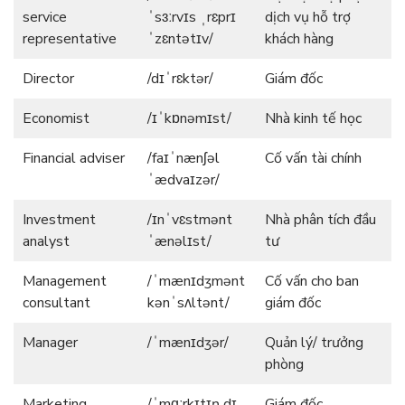
service
ˈsɜːrvɪs ˌrɛprɪ
dịch vụ hỗ trợ
representative
ˈzɛntətɪv/
khách hàng
Director
/dɪˈrɛktər/
Giám đốc
Economist
/ɪˈkɒnəmɪst/
Nhà kinh tế học
Financial adviser
/faɪˈnænʃəl
Cố vấn tài chính
ˈædvaɪzər/
Investment
/ɪnˈvɛstmənt
Nhà phân tích đầu
analyst
ˈænəlɪst/
tư
Management
/ˈmænɪdʒmənt
Cố vấn cho ban
consultant
kənˈsʌltənt/
giám đốc
Manager
/ˈmænɪdʒər/
Quản lý/ trưởng
phòng
Marketing
/ˈmɑːrkɪtɪŋ dɪ
Giám đốc