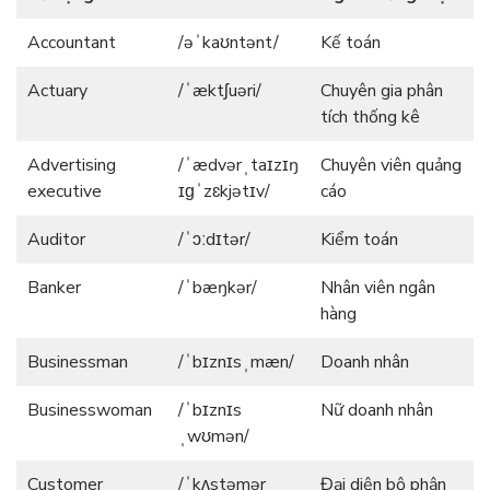
Accountant
/əˈkaʊntənt/
Kế toán
Actuary
/ˈæktʃuəri/
Chuyên gia phân
tích thống kê
Advertising
/ˈædvərˌtaɪzɪŋ
Chuyên viên quảng
executive
ɪɡˈzɛkjətɪv/
cáo
Auditor
/ˈɔːdɪtər/
Kiểm toán
Banker
/ˈbæŋkər/
Nhân viên ngân
hàng
Businessman
/ˈbɪznɪsˌmæn/
Doanh nhân
Businesswoman
/ˈbɪznɪs
Nữ doanh nhân
ˌwʊmən/
Customer
/ˈkʌstəmər
Đại diện bộ phận