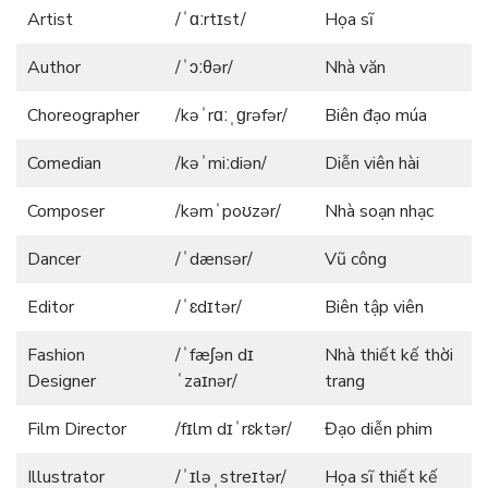
Artist
/ˈɑːrtɪst/
Họa sĩ
Author
/ˈɔːθər/
Nhà văn
Choreographer
/kəˈrɑːˌɡrəfər/
Biên đạo múa
Comedian
/kəˈmiːdiən/
Diễn viên hài
Composer
/kəmˈpoʊzər/
Nhà soạn nhạc
Dancer
/ˈdænsər/
Vũ công
Editor
/ˈɛdɪtər/
Biên tập viên
Fashion
/ˈfæʃən dɪ
Nhà thiết kế thời
Designer
ˈzaɪnər/
trang
Film Director
/fɪlm dɪˈrɛktər/
Đạo diễn phim
Illustrator
/ˈɪləˌstreɪtər/
Họa sĩ thiết kế