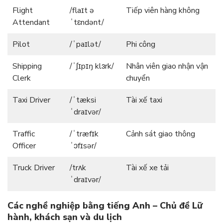
Flight
/flaɪt ə
Tiếp viên hàng không
Attendant
ˈtɛndənt/
Pilot
/ˈpaɪlət/
Phi công
Shipping
/ˈʃɪpɪŋ klɜrk/
Nhân viên giao nhận vận
Clerk
chuyển
Taxi Driver
/ˈtæksi
Tài xế taxi
ˈdraɪvər/
Traffic
/ˈtræfɪk
Cảnh sát giao thông
Officer
ˈɔfɪsər/
Truck Driver
/trʌk
Tài xế xe tải
ˈdraɪvər/
Các nghề nghiệp bằng tiếng Anh – Chủ đề Lữ
hành, khách sạn và du lịch