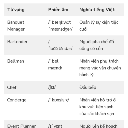
Từ vựng
Phiên âm
Nghĩa tiếng Việt
Banquet
/ˈbæŋkwɪt
Quản lý sự kiện tiệc
Manager
ˈmænɪdʒər/
cưới
Bartender
/
Người pha chế đồ
ˈbɑːrtɛndər/
uống có cồn
Bellman
/ˈbel
Nhân viên phụ trách
mænd/
mang vác vận chuyển
hành lý
Chef
/ʃɛf/
Đầu bếp
Concierge
/ˈkɒnsiɜːʒ/
Nhân viên hỗ trợ ở
khu vực tiền sảnh
của các khách sạn
Event Planner
/ɪˈvɛnt
Người lên kế hoạch