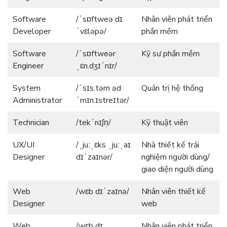
Software
/ˈsɒftweə dɪ
Nhân viên phát triển
Developer
ˈvɛləpə/
phần mềm
Software
/ˈsɒftweər
Kỹ sư phần mềm
Engineer
ˌɛn.dʒɪˈnɪr/
System
/ˈsɪs.təm əd
Quản trị hệ thống
Administrator
ˈmɪn.ɪstreɪtər/
Technician
/tekˈnɪʃn̩/
Kỹ thuật viên
UX/UI
/ˌjuːˌɛks ˌjuːˌaɪ
Nhà thiết kế trải
Designer
dɪˈzaɪnər/
nghiệm người dùng/
giao diện người dùng
Web
/wɛb dɪˈzaɪnə/
Nhân viên thiết kế
Designer
web
Web
/wɛb dɪ
Nhân viên phát triển