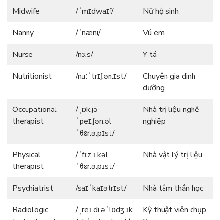
Midwife
/ˈmɪdwaɪf/
Nữ hộ sinh
Nanny
/ˈnæni/
Vú em
Nurse
/nɜːs/
Y tá
Nutritionist
/nuːˈtrɪʃ.ən.ɪst/
Chuyên gia dinh
dưỡng
Occupational
/ˌɒk.jə
Nhà trị liệu nghề
therapist
ˈpeɪ.ʃən.əl
nghiệp
ˈθɛr.ə.pɪst/
Physical
/ˈfɪz.ɪ.kəl
Nhà vật lý trị liệu
therapist
ˈθɛr.ə.pɪst/
Psychiatrist
/saɪˈkaɪətrɪst/
Nhà tâm thần học
Radiologic
/ˌreɪ.di.əˈlɒdʒ.ɪk
Kỹ thuật viên chụp