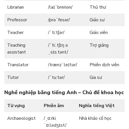
Librarian
/laɪˈbreriən/
Thủ thư
Professor
/prəˈfesər/
Giáo sư
Teacher
/ˈtiːtʃər/
Giáo viên
Teaching
/ˈtiː.tʃɪŋ ə
Trợ giảng
assistant
ˌsɪs.tənt/
Translator
/trænzˈleɪtər/
Phiên dịch viên
Tutor
/ˈtuːtər/
Gia sư
Nghề nghiệp bằng tiếng Anh – Chủ đề khoa học
Từ vựng
Phiên âm
Nghĩa tiếng Việt
Archaeologist
/ˌɑːrki
Nhà khảo cổ học
ˈɑːlədʒɪst/