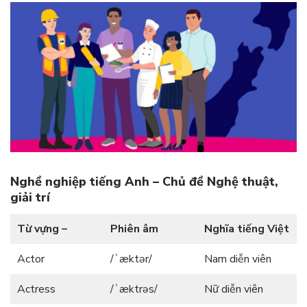
Nghề nghiệp tiếng Anh – Chủ đề Nghệ thuật,
giải trí
Từ vựng –
Phiên âm
Nghĩa tiếng Việt
Actor
/ˈæktər/
Nam diễn viên
Actress
/ˈæktrəs/
Nữ diễn viên