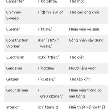
Carpenter
/ˈkɑːpɪntə/
Thợ mộc
Chimney
/ˈtʃɪmni swiːp/
Thợ cạo ống khói
Sweep
Cleaner
/ˈkliːnə/
Nhân viên vệ sinh
Construction
/kənˈstrʌkʃn
Công nhân xây dựng
Worker
ˈwə:kə/
Electrician
/ɪlɛkˈtrɪʃən/
Thợ điện
Gardener
/ˈɡɑːdnə/
Người làm vườn
Glazier
/ˈgleɪziə/
Thợ lắp kính
Groundsman
/
Nhân viên trông coi
ˈgraʊndzmən/
sân bóng
Interior
/ɪnˈtɪəriə di
Nhà thiết kế nội thất