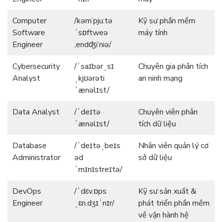
Computer
/kəm’pju:tə
Kỹ sư phần mềm
Software
ˈsɒftweə
máy tính
Engineer
,endʤi’niə/
Cybersecurity
/ˈsaɪbərˌsɪ
Chuyên gia phân tích
Analyst
ˌkjʊərəti
an ninh mạng
ˈænəlɪst/
Data Analyst
/ˈdeɪtə
Chuyên viên phân
ˈænəlɪst/
tích dữ liệu
Database
/ˈdeɪtəˌbeɪs
Nhân viên quản lý cơ
Administrator
əd
sở dữ liệu
ˈmɪnɪstreɪtə/
DevOps
/ˈdɛv.ɒps
Kỹ sư sản xuất &
Engineer
ˌɛn.dʒɪˈnɪr/
phát triển phần mềm
về vận hành hệ