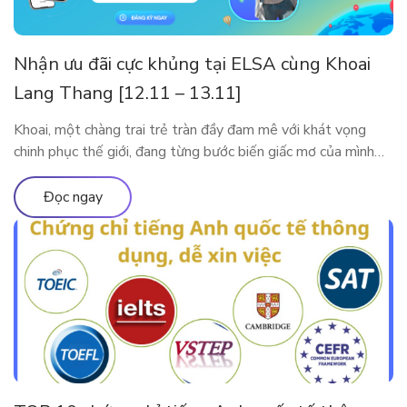
Nhận ưu đãi cực khủng tại ELSA cùng Khoai
Lang Thang [12.11 – 13.11]
Khoai, một chàng trai trẻ tràn đầy đam mê với khát vọng
chinh phục thế giới, đang từng bước biến giấc mơ của mình
thành hiện thực. Tuy nhiên, thử thách lớn nhất mà anh phải
đối mặt trên hành trình này là tiếng Anh. Với ý chí kiên định,
Đọc ngay
Khoai đã bắt đầu hành […]