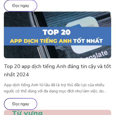
chứng chỉ TOEIC 2024 nhé! TOEIC là gì? Trên các diễn đàn
Đọc ngay
học tiếng Anh […]
Top 20 app dịch tiếng Anh đáng tin cậy và tốt
nhất 2024
App dịch tiếng Anh từ lâu đã là trợ thủ đắc lực của nhiều
người, có thể dùng với đa dạng mục đích như làm việc, du
lịch, học tập,… Cùng tìm hiểu 20 app dịch tiếng Anh tiện lợi
và phổ biến nhất tại đây nhé. Ưu nhược điểm của việc sử
Đọc ngay
dụng app […]