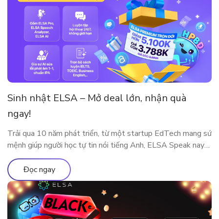
Sinh nhật ELSA – Mở deal lớn, nhận quà
ngay!
Trải qua 10 năm phát triển, từ một startup EdTech mang sứ
mệnh giúp người học tự tin nói tiếng Anh, ELSA Speak nay
đã trở thành nền tảng luyện phát âm và giao tiếp ứng dụng
AI được hàng triệu người dùng tại nhiều quốc gia tin tưởng
Đọc ngay
lựa chọn. Cột mốc 10 năm […]