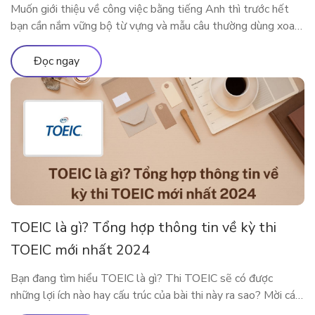
Muốn giới thiệu về công việc bằng tiếng Anh thì trước hết
bạn cần nắm vững bộ từ vựng và mẫu câu thường dùng xoay
quanh công việc của mình. Bài viết dưới đây sẽ cung cấp cho
bạn những từ vựng, mẫu câu xoay quanh chủ đề công việc để
Đọc ngay
bạn có thể nói […]
TOEIC là gì? Tổng hợp thông tin về kỳ thi
TOEIC mới nhất 2024
Bạn đang tìm hiểu TOEIC là gì? Thi TOEIC sẽ có được
những lợi ích nào hay cấu trúc của bài thi này ra sao? Mời các
độc giả theo chân ELSA Premium để tìm hiểu tất tần tật về