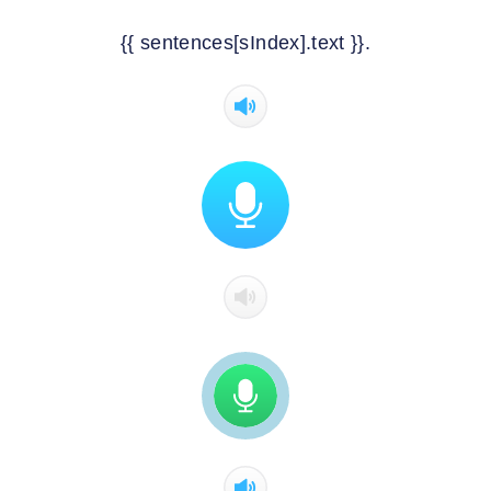
{{ sentences[sIndex].text }}.