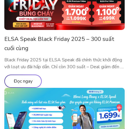
ELSA Speak Black Friday 2025 – 300 suất
cuối cùng
Black Friday 2025 tại ELSA Speak đã chính thức khởi động
với loạt ưu đãi hấp dẫn. Chỉ còn 300 suất – Deal giảm đến 5
Triệu sắp cháy hàng! Đây là dịp đặc biệt trong năm để sở
hữu các gói ELSA Premium và ELSA Pro với giá ưu đãi hiếm
Đọc ngay
có. Trải nghiệm […]