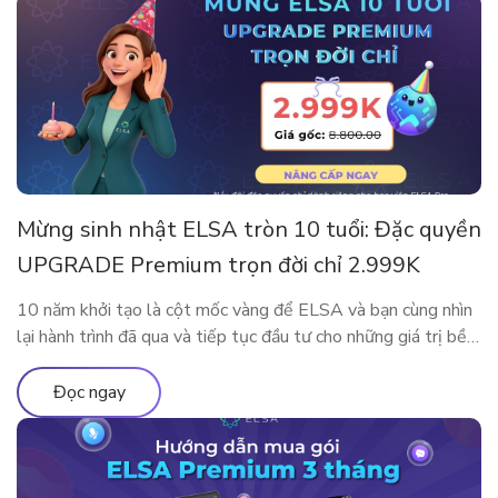
Mừng sinh nhật ELSA tròn 10 tuổi: Đặc quyền
UPGRADE Premium trọn đời chỉ 2.999K
10 năm khởi tạo là cột mốc vàng để ELSA và bạn cùng nhìn
lại hành trình đã qua và tiếp tục đầu tư cho những giá trị bền
vững. Nhân dịp kỷ niệm sinh nhật thập kỷ rực rỡ, ELSA
Speak mang đến đặc quyền nâng cấp lớn nhất từ trước đến
Đọc ngay
nay, dành […]