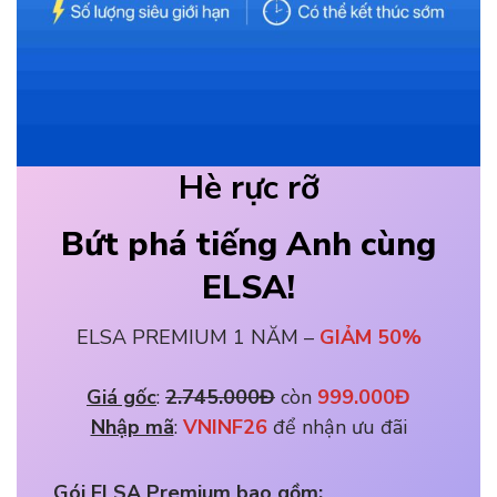
Hè rực rỡ
Bứt phá tiếng Anh cùng
ELSA!
ELSA PREMIUM 1 NĂM –
GIẢM 50%
Giá gốc
: 
2.745.000Đ
 còn 
999.000Đ
Nhập mã
: 
VNINF26 
để nhận ưu đãi
Gói ELSA Premium bao gồm: