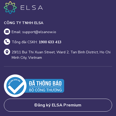
CÔNG TY TNHH ELSA
Email: support@elsanow.io
Tổng đài CSKH:
1900 633 413
29/11 Bui Thi Xuan Street, Ward 2, Tan Binh District, Ho Chi
Minh City, Vietnam
Đăng ký ELSA Premium