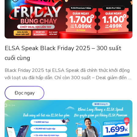
ELSA Speak Black Friday 2025 – 300 suất
cuối cùng
Black Friday 2025 tại ELSA Speak đã chính thức khởi động
với loạt ưu đãi hấp dẫn. Chỉ còn 300 suất – Deal giảm đến 5
Triệu sắp cháy hàng! Đây là dịp đặc biệt trong năm để sở
hữu các gói ELSA Premium và ELSA Pro với giá ưu đãi hiếm
Đọc ngay
có. Trải nghiệm […]