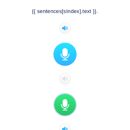
{{ sentences[sIndex].text }}.