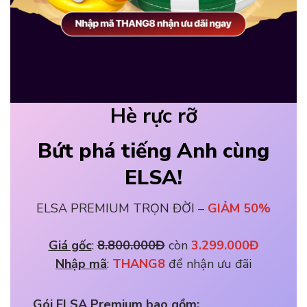
Hè rực rỡ
Bứt phá tiếng Anh cùng
ELSA!
ELSA PREMIUM TRỌN ĐỜI –
GIẢM 50%
Giá gốc
: 
8.800.000Đ
 còn 
3.299.000Đ
Nhập mã
: 
THANG8 
để nhận ưu đãi
Gói ELSA Premium bao gồm: