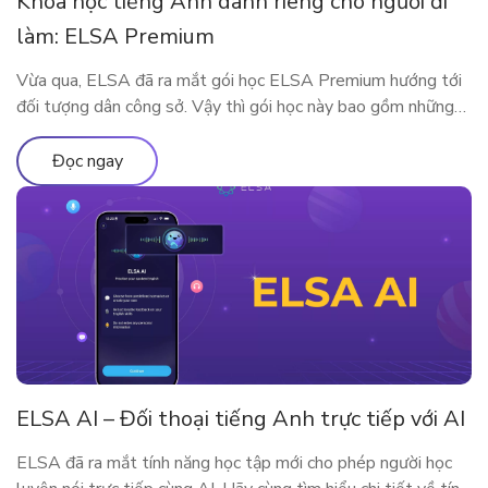
Khóa học tiếng Anh dành riêng cho người đi
làm: ELSA Premium
Vừa qua, ELSA đã ra mắt gói học ELSA Premium hướng tới
đối tượng dân công sở. Vậy thì gói học này bao gồm những
gì? Vì sao ELSA Premium lại phù hợp với người đi làm? Hãy
cùng tìm hiểu qua bài viết sau nhé!
Đọc ngay
ELSA AI – Đối thoại tiếng Anh trực tiếp với AI
ELSA đã ra mắt tính năng học tập mới cho phép người học