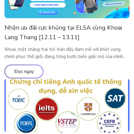
Nhận ưu đãi cực khủng tại ELSA cùng Khoai
Lang Thang [12.11 – 13.11]
Khoai, một chàng trai trẻ tràn đầy đam mê với khát vọng
chinh phục thế giới, đang từng bước biến giấc mơ của mình
thành hiện thực. Tuy nhiên, thử thách lớn nhất mà anh phải
đối mặt trên hành trình này là tiếng Anh. Với ý chí kiên định,
Đọc ngay
Khoai đã bắt đầu hành […]