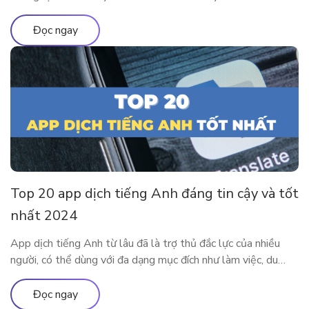
độc giả theo chân ELSA Premium để tìm hiểu tất tần tật về
chứng chỉ TOEIC 2024 nhé! TOEIC là gì? Trên các diễn đàn
Đọc ngay
học tiếng Anh […]
Top 20 app dịch tiếng Anh đáng tin cậy và tốt
nhất 2024
App dịch tiếng Anh từ lâu đã là trợ thủ đắc lực của nhiều
người, có thể dùng với đa dạng mục đích như làm việc, du
lịch, học tập,… Cùng tìm hiểu 20 app dịch tiếng Anh tiện lợi
và phổ biến nhất tại đây nhé. Ưu nhược điểm của việc sử
Đọc ngay