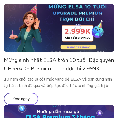
Mừng sinh nhật ELSA tròn 10 tuổi: Đặc quyền
UPGRADE Premium trọn đời chỉ 2.999K
10 năm khởi tạo là cột mốc vàng để ELSA và bạn cùng nhìn
lại hành trình đã qua và tiếp tục đầu tư cho những giá trị bền
vững. Nhân dịp kỷ niệm sinh nhật thập kỷ rực rỡ, ELSA
Speak mang đến đặc quyền nâng cấp lớn nhất từ trước đến
Đọc ngay
nay, dành […]