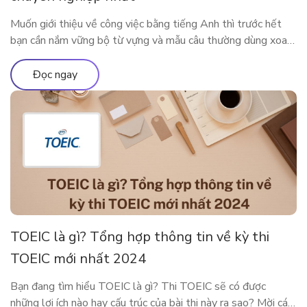
Muốn giới thiệu về công việc bằng tiếng Anh thì trước hết
bạn cần nắm vững bộ từ vựng và mẫu câu thường dùng xoay
quanh công việc của mình. Bài viết dưới đây sẽ cung cấp cho
bạn những từ vựng, mẫu câu xoay quanh chủ đề công việc để
Đọc ngay
bạn có thể nói […]
TOEIC là gì? Tổng hợp thông tin về kỳ thi
TOEIC mới nhất 2024
Bạn đang tìm hiểu TOEIC là gì? Thi TOEIC sẽ có được
những lợi ích nào hay cấu trúc của bài thi này ra sao? Mời các