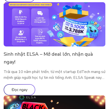
Sinh nhật ELSA – Mở deal lớn, nhận quà
ngay!
Trải qua 10 năm phát triển, từ một startup EdTech mang sứ
mệnh giúp người học tự tin nói tiếng Anh, ELSA Speak nay
đã trở thành nền tảng luyện phát âm và giao tiếp ứng dụng
AI được hàng triệu người dùng tại nhiều quốc gia tin tưởng
Đọc ngay
lựa chọn. Cột mốc 10 năm […]