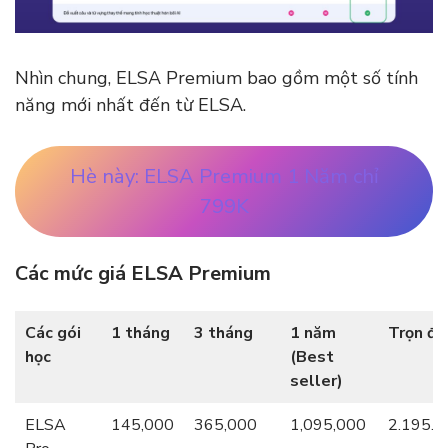
Nhìn chung, ELSA Premium bao gồm một số tính
năng mới nhất đến từ ELSA.
Hè này: ELSA Premium 1 Năm chỉ
799K
Các mức giá ELSA Premium
Các gói
1 tháng
3 tháng
1 năm
Trọn đờ
học
(Best
seller)
ELSA
145,000
365,000
1,095,000
2.195.0