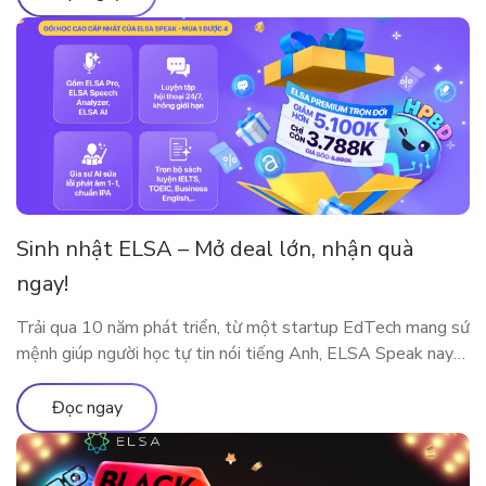
Sinh nhật ELSA – Mở deal lớn, nhận quà
ngay!
Trải qua 10 năm phát triển, từ một startup EdTech mang sứ
mệnh giúp người học tự tin nói tiếng Anh, ELSA Speak nay
đã trở thành nền tảng luyện phát âm và giao tiếp ứng dụng
AI được hàng triệu người dùng tại nhiều quốc gia tin tưởng
Đọc ngay
lựa chọn. Cột mốc 10 năm […]