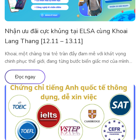
Nhận ưu đãi cực khủng tại ELSA cùng Khoai
Lang Thang [12.11 – 13.11]
Khoai, một chàng trai trẻ tràn đầy đam mê với khát vọng
chinh phục thế giới, đang từng bước biến giấc mơ của mình
thành hiện thực. Tuy nhiên, thử thách lớn nhất mà anh phải
đối mặt trên hành trình này là tiếng Anh. Với ý chí kiên định,
Đọc ngay
Khoai đã bắt đầu hành […]