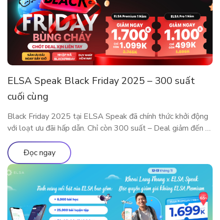
ELSA Speak Black Friday 2025 – 300 suất
cuối cùng
Black Friday 2025 tại ELSA Speak đã chính thức khởi động
với loạt ưu đãi hấp dẫn. Chỉ còn 300 suất – Deal giảm đến 5
Triệu sắp cháy hàng! Đây là dịp đặc biệt trong năm để sở
hữu các gói ELSA Premium và ELSA Pro với giá ưu đãi hiếm
Đọc ngay
có. Trải nghiệm […]