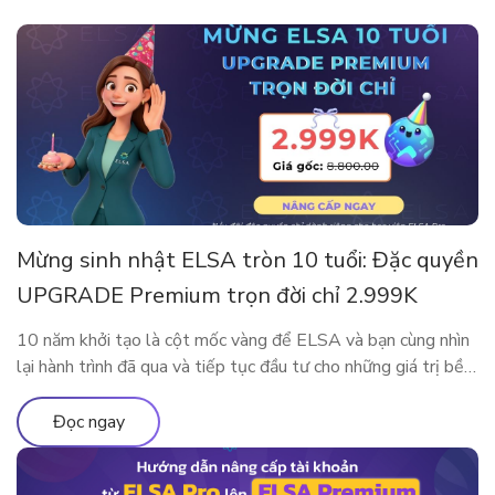
Mừng sinh nhật ELSA tròn 10 tuổi: Đặc quyền
UPGRADE Premium trọn đời chỉ 2.999K
10 năm khởi tạo là cột mốc vàng để ELSA và bạn cùng nhìn
lại hành trình đã qua và tiếp tục đầu tư cho những giá trị bền
vững. Nhân dịp kỷ niệm sinh nhật thập kỷ rực rỡ, ELSA
Speak mang đến đặc quyền nâng cấp lớn nhất từ trước đến
Đọc ngay
nay, dành […]