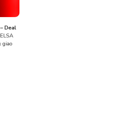
 – Deal
à ELSA
g giao