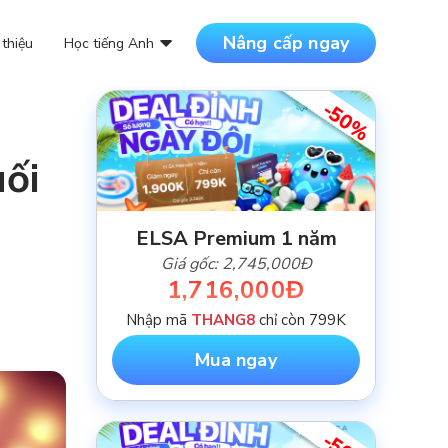
Nâng cấp ngay
 thiệu
Học tiếng Anh
-50%
DANH MỤC BÀI VIẾT
ối
NỘI DUNG MỚI NHẤT
ELSA Premium 1 năm
Giá gốc: 2,745,000Đ
1,716,000Đ
Nhập mã
THANG8
chỉ còn 799K
Mua ngay