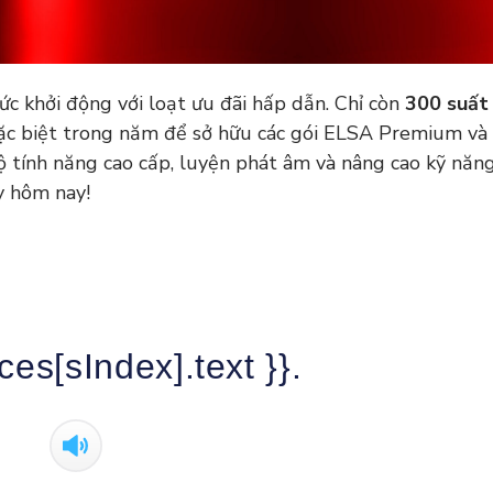
ức khởi động với loạt ưu đãi hấp dẫn. Chỉ còn
300 suất
ặc biệt trong năm để sở hữu các gói ELSA Premium v
bộ tính năng cao cấp, luyện phát âm và nâng cao kỹ năn
y hôm nay!
ces[sIndex].text }}.