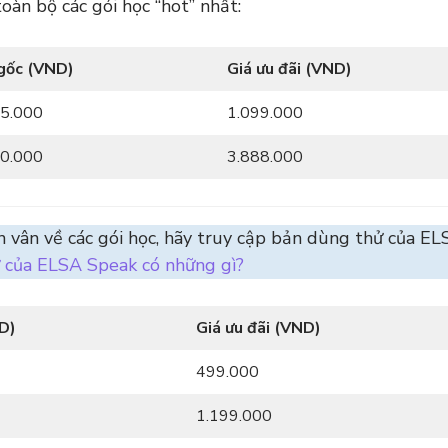
àn bộ các gói học “hot” nhất:
gốc (VND)
Giá ưu đãi (VND)
45.000
1.099.000
00.000
3.888.000
vân về các gói học, hãy truy cập bản dùng thử của EL
 của ELSA Speak có những gì?
ND)
Giá ưu đãi (VND)
499.000
1.199.000