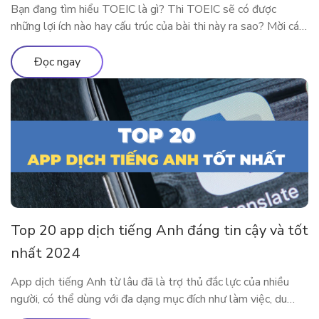
Bạn đang tìm hiểu TOEIC là gì? Thi TOEIC sẽ có được
những lợi ích nào hay cấu trúc của bài thi này ra sao? Mời các
độc giả theo chân ELSA Premium để tìm hiểu tất tần tật về
chứng chỉ TOEIC 2024 nhé! TOEIC là gì? Trên các diễn đàn
Đọc ngay
học tiếng Anh […]
Top 20 app dịch tiếng Anh đáng tin cậy và tốt
nhất 2024
App dịch tiếng Anh từ lâu đã là trợ thủ đắc lực của nhiều
người, có thể dùng với đa dạng mục đích như làm việc, du
lịch, học tập,… Cùng tìm hiểu 20 app dịch tiếng Anh tiện lợi