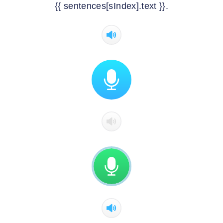
{{ sentences[sIndex].text }}.