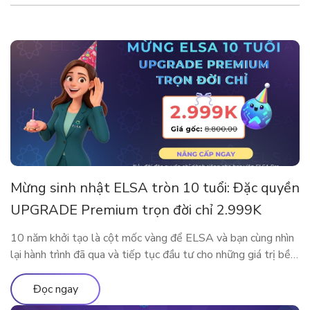
Mừng sinh nhật ELSA tròn 10 tuổi: Đặc quyền
UPGRADE Premium trọn đời chỉ 2.999K
10 năm khởi tạo là cột mốc vàng để ELSA và bạn cùng nhìn
lại hành trình đã qua và tiếp tục đầu tư cho những giá trị bền
vững. Nhân dịp kỷ niệm sinh nhật thập kỷ rực rỡ, ELSA
Speak mang đến đặc quyền nâng cấp lớn nhất từ trước đến
Đọc ngay
nay, dành […]