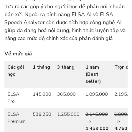
đưa ra các góp ý cho người học để phần nói “chuẩn
bản xứ”. Ngoài ra, tính năng ELSA AI và ELSA
Speech Analyzer còn được tích hợp công nghệ AI
giúp đa dạng hoá nội dung, hình thức luyện tập và
nâng cao mức độ chính xác của phần đánh giá.
Về mức giá
Các gói
1 tháng
3 tháng
1 năm
Trọn đờ
học
(Best
seller)
ELSA
145,000
365,000
1,095,000
2.195.0
Pro
ELSA
536.250
1.255.000
2.145.000
6.800.0
Premium
=>
=>
1.459.000
4.760.