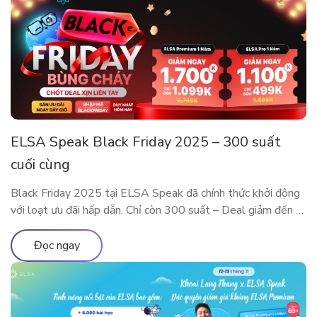
ELSA Speak Black Friday 2025 – 300 suất
cuối cùng
Black Friday 2025 tại ELSA Speak đã chính thức khởi động
với loạt ưu đãi hấp dẫn. Chỉ còn 300 suất – Deal giảm đến 5
Triệu sắp cháy hàng! Đây là dịp đặc biệt trong năm để sở
hữu các gói ELSA Premium và ELSA Pro với giá ưu đãi hiếm
Đọc ngay
có. Trải nghiệm […]