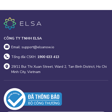
CÔNG TY TNHH ELSA
Email: support@elsanow.io
Tổng đài CSKH:
1900 633 413
29/11 Bui Thi Xuan Street, Ward 2, Tan Binh District, Ho Chi
Minh City, Vietnam