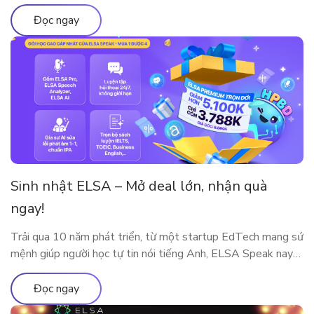
này bao gồm những gì?
Đọc ngay
Sinh nhật ELSA – Mở deal lớn, nhận quà
ngay!
Trải qua 10 năm phát triển, từ một startup EdTech mang sứ
mệnh giúp người học tự tin nói tiếng Anh, ELSA Speak nay
đã trở thành nền tảng luyện phát âm và giao tiếp ứng dụng
AI được hàng triệu người dùng tại nhiều quốc gia tin tưởng
Đọc ngay
lựa chọn. Cột mốc 10 năm […]