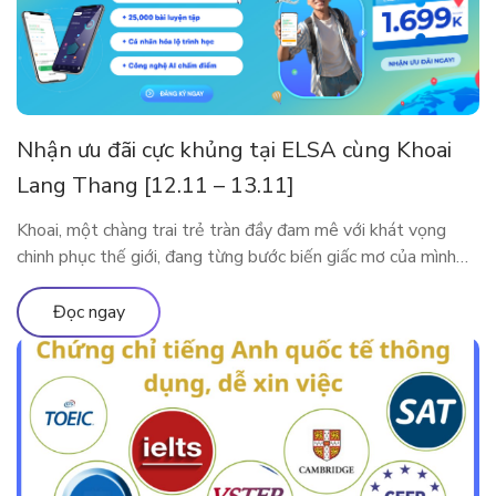
Nhận ưu đãi cực khủng tại ELSA cùng Khoai
Lang Thang [12.11 – 13.11]
Khoai, một chàng trai trẻ tràn đầy đam mê với khát vọng
chinh phục thế giới, đang từng bước biến giấc mơ của mình
thành hiện thực. Tuy nhiên, thử thách lớn nhất mà anh phải
đối mặt trên hành trình này là tiếng Anh. Với ý chí kiên định,
Đọc ngay
Khoai đã bắt đầu hành […]