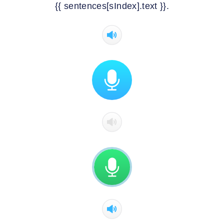
{{ sentences[sIndex].text }}.