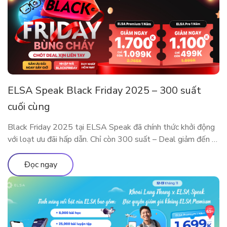
ELSA Speak Black Friday 2025 – 300 suất
cuối cùng
Black Friday 2025 tại ELSA Speak đã chính thức khởi động
với loạt ưu đãi hấp dẫn. Chỉ còn 300 suất – Deal giảm đến 5
Triệu sắp cháy hàng! Đây là dịp đặc biệt trong năm để sở
hữu các gói ELSA Premium và ELSA Pro với giá ưu đãi hiếm
Đọc ngay
có. Trải nghiệm […]