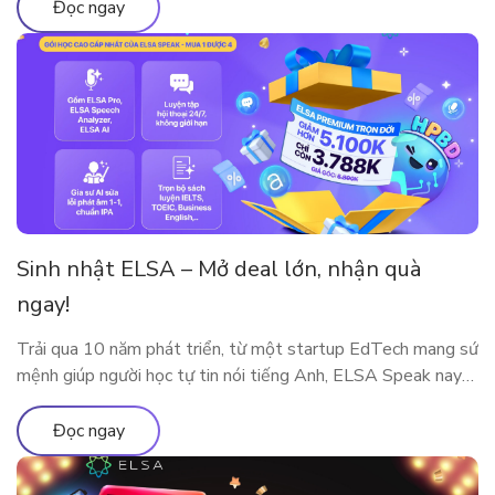
Đọc ngay
Sinh nhật ELSA – Mở deal lớn, nhận quà
ngay!
Trải qua 10 năm phát triển, từ một startup EdTech mang sứ
mệnh giúp người học tự tin nói tiếng Anh, ELSA Speak nay
đã trở thành nền tảng luyện phát âm và giao tiếp ứng dụng
AI được hàng triệu người dùng tại nhiều quốc gia tin tưởng
Đọc ngay
lựa chọn. Cột mốc 10 năm […]