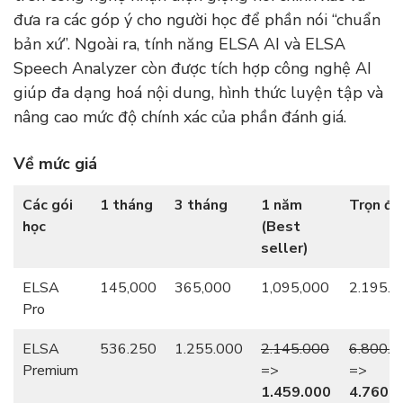
đưa ra các góp ý cho người học để phần nói “chuẩn
bản xứ”. Ngoài ra, tính năng ELSA AI và ELSA
Speech Analyzer còn được tích hợp công nghệ AI
giúp đa dạng hoá nội dung, hình thức luyện tập và
nâng cao mức độ chính xác của phần đánh giá.
Về mức giá
Các gói
1 tháng
3 tháng
1 năm
Trọn đờ
học
(Best
seller)
ELSA
145,000
365,000
1,095,000
2.195.0
Pro
ELSA
536.250
1.255.000
2.145.000
6.800.0
Premium
=>
=>
1.459.000
4.760.