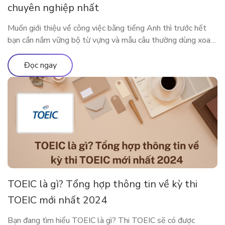
chuyên nghiệp nhất
Muốn giới thiệu về công việc bằng tiếng Anh thì trước hết
bạn cần nắm vững bộ từ vựng và mẫu câu thường dùng xoay
quanh công việc của mình. Bài viết dưới đây sẽ cung cấp cho
bạn những từ vựng, mẫu câu xoay quanh chủ đề công việc để
Đọc ngay
bạn có thể nói […]
TOEIC là gì? Tổng hợp thông tin về kỳ thi
TOEIC mới nhất 2024
Bạn đang tìm hiểu TOEIC là gì? Thi TOEIC sẽ có được