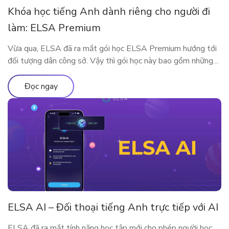
Khóa học tiếng Anh dành riêng cho người đi
làm: ELSA Premium
Vừa qua, ELSA đã ra mắt gói học ELSA Premium hướng tới
đối tượng dân công sở. Vậy thì gói học này bao gồm những
gì? Vì sao ELSA Premium lại phù hợp với người đi làm? Hãy
cùng tìm hiểu qua bài viết sau nhé!
Đọc ngay
ELSA AI – Đối thoại tiếng Anh trực tiếp với AI
ELSA đã ra mắt tính năng học tập mới cho phép người học