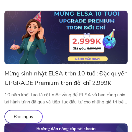
Mừng sinh nhật ELSA tròn 10 tuổi: Đặc quyền
UPGRADE Premium trọn đời chỉ 2.999K
10 năm khởi tạo là cột mốc vàng để ELSA và bạn cùng nhìn
lại hành trình đã qua và tiếp tục đầu tư cho những giá trị bền
vững. Nhân dịp kỷ niệm sinh nhật thập kỷ rực rỡ, ELSA
Speak mang đến đặc quyền nâng cấp lớn nhất từ trước đến
Đọc ngay
nay, dành […]