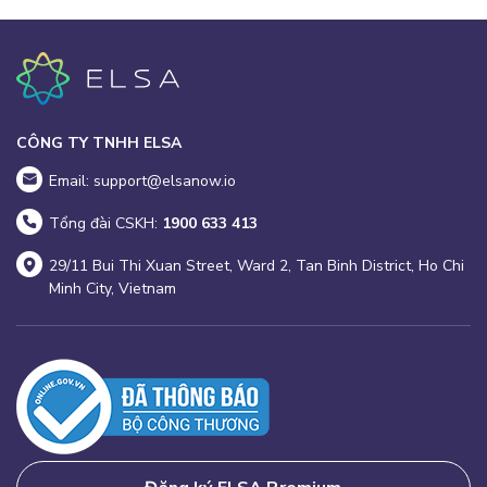
CÔNG TY TNHH ELSA
Email: support@elsanow.io
Tổng đài CSKH:
1900 633 413
29/11 Bui Thi Xuan Street, Ward 2, Tan Binh District, Ho Chi
Minh City, Vietnam