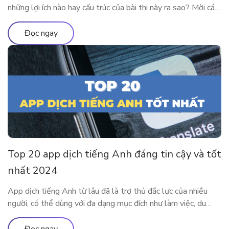
những lợi ích nào hay cấu trúc của bài thi này ra sao? Mời các
độc giả theo chân ELSA Premium để tìm hiểu tất tần tật về
chứng chỉ TOEIC 2024 nhé! TOEIC là gì? Trên các diễn đàn
Đọc ngay
học tiếng Anh […]
Top 20 app dịch tiếng Anh đáng tin cậy và tốt
nhất 2024
App dịch tiếng Anh từ lâu đã là trợ thủ đắc lực của nhiều
người, có thể dùng với đa dạng mục đích như làm việc, du
lịch, học tập,… Cùng tìm hiểu 20 app dịch tiếng Anh tiện lợi
và phổ biến nhất tại đây nhé. Ưu nhược điểm của việc sử