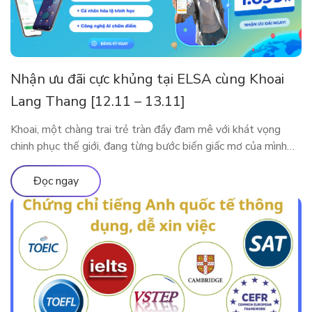
Nhận ưu đãi cực khủng tại ELSA cùng Khoai
Lang Thang [12.11 – 13.11]
Khoai, một chàng trai trẻ tràn đầy đam mê với khát vọng
chinh phục thế giới, đang từng bước biến giấc mơ của mình
thành hiện thực. Tuy nhiên, thử thách lớn nhất mà anh phải
đối mặt trên hành trình này là tiếng Anh. Với ý chí kiên định,
Đọc ngay
Khoai đã bắt đầu hành […]