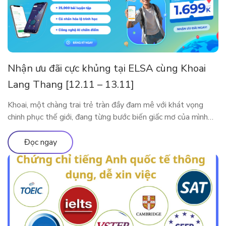
Nhận ưu đãi cực khủng tại ELSA cùng Khoai
Lang Thang [12.11 – 13.11]
Khoai, một chàng trai trẻ tràn đầy đam mê với khát vọng
chinh phục thế giới, đang từng bước biến giấc mơ của mình
thành hiện thực. Tuy nhiên, thử thách lớn nhất mà anh phải
đối mặt trên hành trình này là tiếng Anh. Với ý chí kiên định,
Đọc ngay
Khoai đã bắt đầu hành […]