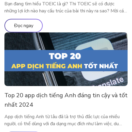
Bạn đang tìm hiểu TOEIC là gì? Thi TOEIC sẽ có được
những lợi ích nào hay cấu trúc của bài thi này ra sao? Mời các
độc giả theo chân ELSA Premium để tìm hiểu tất tần tật về
chứng chỉ TOEIC 2024 nhé! TOEIC là gì? Trên các diễn đàn
Đọc ngay
học tiếng Anh […]
Top 20 app dịch tiếng Anh đáng tin cậy và tốt
nhất 2024
App dịch tiếng Anh từ lâu đã là trợ thủ đắc lực của nhiều
người, có thể dùng với đa dạng mục đích như làm việc, du
lịch, học tập,… Cùng tìm hiểu 20 app dịch tiếng Anh tiện lợi