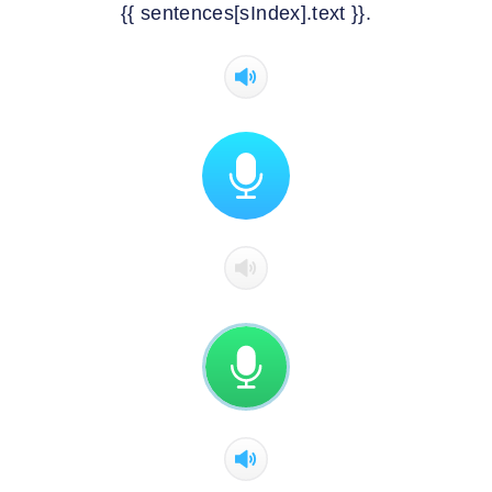
{{ sentences[sIndex].text }}.