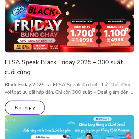
ELSA Speak Black Friday 2025 – 300 suất
cuối cùng
Black Friday 2025 tại ELSA Speak đã chính thức khởi động
với loạt ưu đãi hấp dẫn. Chỉ còn 300 suất – Deal giảm đến 5
Triệu sắp cháy hàng! Đây là dịp đặc biệt trong năm để sở
hữu các gói ELSA Premium và ELSA Pro với giá ưu đãi hiếm
Đọc ngay
có. Trải nghiệm […]