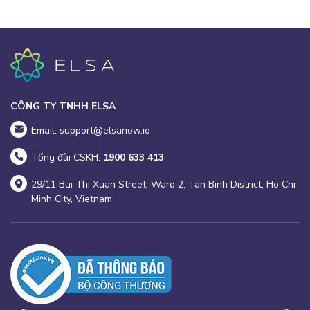
CÔNG TY TNHH ELSA
Email: support@elsanow.io
Tổng đài CSKH:
1900 633 413
29/11 Bui Thi Xuan Street, Ward 2, Tan Binh District, Ho Chi
Minh City, Vietnam