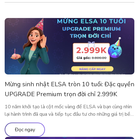
Mừng sinh nhật ELSA tròn 10 tuổi: Đặc quyền
UPGRADE Premium trọn đời chỉ 2.999K
10 năm khởi tạo là cột mốc vàng để ELSA và bạn cùng nhìn
lại hành trình đã qua và tiếp tục đầu tư cho những giá trị bền
vững. Nhân dịp kỷ niệm sinh nhật thập kỷ rực rỡ, ELSA
Speak mang đến đặc quyền nâng cấp lớn nhất từ trước đến
Đọc ngay
nay, dành […]