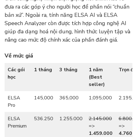
đưa ra các góp ý cho người học để phần nói “chuẩn
bản xứ”. Ngoài ra, tính năng ELSA AI và ELSA
Speech Analyzer còn được tích hợp công nghệ AI
giúp đa dạng hoá nội dung, hình thức luyện tập và
nâng cao mức độ chính xác của phần đánh giá.
Về mức giá
Các gói
1 tháng
3 tháng
1 năm
Trọn đờ
học
(Best
seller)
ELSA
145,000
365,000
1,095,000
2.195.0
Pro
ELSA
536.250
1.255.000
2.145.000
6.800.0
Premium
=>
=>
1.459.000
4.760.