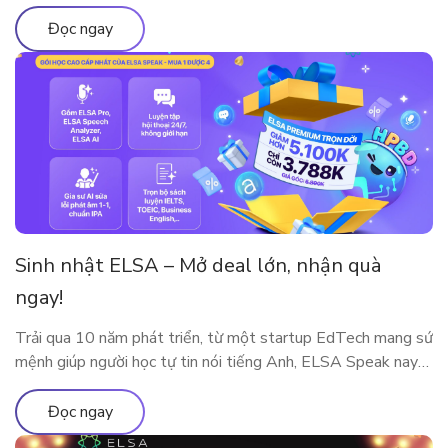
này bao gồm những gì?
Đọc ngay
Sinh nhật ELSA – Mở deal lớn, nhận quà
ngay!
Trải qua 10 năm phát triển, từ một startup EdTech mang sứ
mệnh giúp người học tự tin nói tiếng Anh, ELSA Speak nay
đã trở thành nền tảng luyện phát âm và giao tiếp ứng dụng
AI được hàng triệu người dùng tại nhiều quốc gia tin tưởng
Đọc ngay
lựa chọn. Cột mốc 10 năm […]