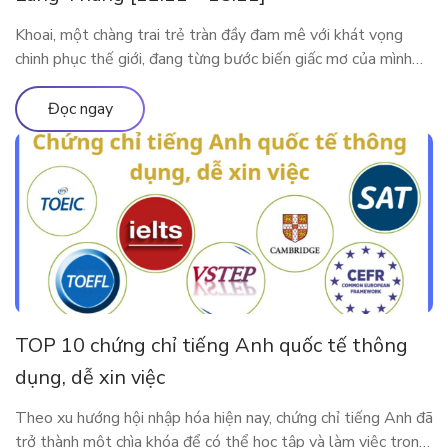
Khoai, một chàng trai trẻ tràn đầy đam mê với khát vọng
chinh phục thế giới, đang từng bước biến giấc mơ của mình
thành hiện thực. Tuy nhiên, thử thách lớn nhất mà anh phải
đối mặt trên hành trình này là tiếng Anh. Với ý chí kiên định,
Đọc ngay
Khoai đã bắt đầu hành […]
TOP 10 chứng chỉ tiếng Anh quốc tế thông
dụng, dễ xin việc
Theo xu hướng hội nhập hóa hiện nay, chứng chỉ tiếng Anh đã
trở thành một chìa khóa để có thể học tập và làm việc trong