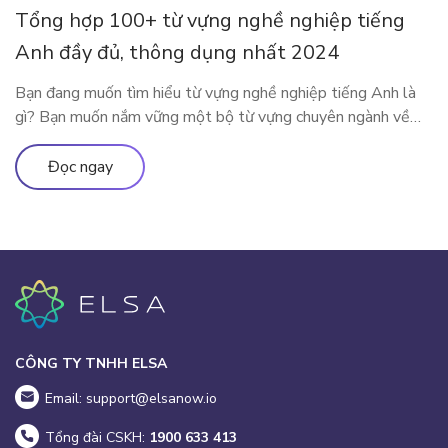
Tổng hợp 100+ từ vựng nghề nghiệp tiếng
Anh đầy đủ, thông dụng nhất 2024
Bạn đang muốn tìm hiểu từ vựng nghề nghiệp tiếng Anh là
gì? Bạn muốn nắm vững một bộ từ vựng chuyên ngành về
nghề nghiệp tiếng Anh đầy đủ và thông dụng? Vậy thì mời
các độc giả theo chân ELSA Premium để khám phá tất tần
Đọc ngay
tật về bộ từ vựng mô tả […]
CÔNG TY TNHH ELSA
Email: support@elsanow.io
Tổng đài CSKH:
1900 633 413