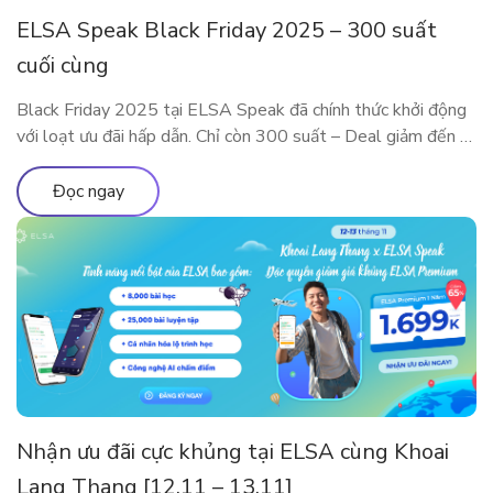
ELSA Speak Black Friday 2025 – 300 suất
cuối cùng
Black Friday 2025 tại ELSA Speak đã chính thức khởi động
với loạt ưu đãi hấp dẫn. Chỉ còn 300 suất – Deal giảm đến 5
Triệu sắp cháy hàng! Đây là dịp đặc biệt trong năm để sở
hữu các gói ELSA Premium và ELSA Pro với giá ưu đãi hiếm
Đọc ngay
có. Trải nghiệm […]
Nhận ưu đãi cực khủng tại ELSA cùng Khoai
Lang Thang [12.11 – 13.11]