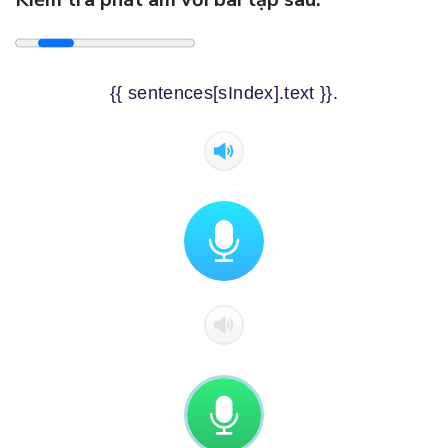
{{ sentences[sIndex].text }}.