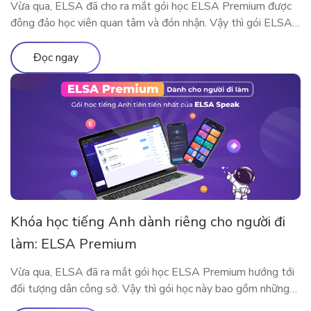
Vừa qua, ELSA đã cho ra mắt gói học ELSA Premium được
đông đảo học viên quan tâm và đón nhận. Vậy thì gói ELSA
Premium có gì khác so với ELSA Pro và ELSA Free? Hãy
cùng tìm hiểu qua bài viết này nhé!
Đọc ngay
Khóa học tiếng Anh dành riêng cho người đi
làm: ELSA Premium
Vừa qua, ELSA đã ra mắt gói học ELSA Premium hướng tới
đối tượng dân công sở. Vậy thì gói học này bao gồm những
gì? Vì sao ELSA Premium lại phù hợp với người đi làm? Hãy