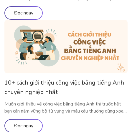
môi trường quốc tế. Vậy có những chứng chỉ thông dụng nào
được Việt Nam và các nước lớn trên thế giới công nhận?
Đọc ngay
Cùng ELSA Premium tìm […]
10+ cách giới thiệu công việc bằng tiếng Anh
chuyên nghiệp nhất
Muốn giới thiệu về công việc bằng tiếng Anh thì trước hết
bạn cần nắm vững bộ từ vựng và mẫu câu thường dùng xoay
quanh công việc của mình. Bài viết dưới đây sẽ cung cấp cho
bạn những từ vựng, mẫu câu xoay quanh chủ đề công việc để
Đọc ngay