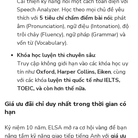
Cải thiện kỹ năng nói một cách toàn diện với
Speech Analyzer. Học theo mọi chủ đề yêu
thích với
5 tiêu chí chấm điểm bài nói:
phát
âm (Pronunciation), ngữ điệu (Intonation), độ
trôi chảy (Fluency), ngữ pháp (Grammar) và
vốn từ (Vocabulary).
Khóa học luyện thi chuyên sâu
:
Truy cập không giới hạn vào các khóa học uy
tín như
Oxford, Harper Collins, Eiken
, cùng
với các khóa
luyện thi quốc tế như IELTS,
TOEIC, và còn hơn thế nữa.
Giá ưu đãi chỉ duy nhất trong thời gian có
hạn
Kỷ niệm 10 năm, ELSA mở ra cơ hội vàng để bạn
nâng tầm kỹ năng giao tiếp tiếng Anh với
giá ưu