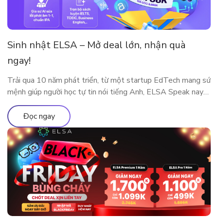
Sinh nhật ELSA – Mở deal lớn, nhận quà
ngay!
Trải qua 10 năm phát triển, từ một startup EdTech mang sứ
mệnh giúp người học tự tin nói tiếng Anh, ELSA Speak nay
đã trở thành nền tảng luyện phát âm và giao tiếp ứng dụng
AI được hàng triệu người dùng tại nhiều quốc gia tin tưởng
Đọc ngay
lựa chọn. Cột mốc 10 năm […]