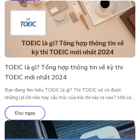
bạn có thể nói […]
TOEIC là gì? Tổng hợp thông tin về kỳ thi
TOEIC mới nhất 2024
Bạn đang tìm hiểu TOEIC là gì? Thi TOEIC sẽ có được
những lợi ích nào hay cấu trúc của bài thi này ra sao? Mời các
độc giả theo chân ELSA Premium để tìm hiểu tất tần tật về
chứng chỉ TOEIC 2024 nhé! TOEIC là gì? Trên các diễn đàn
Đọc ngay
học tiếng Anh […]