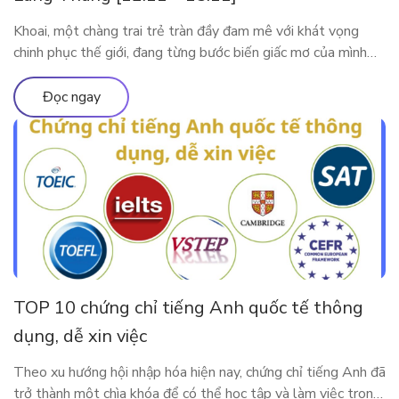
Khoai, một chàng trai trẻ tràn đầy đam mê với khát vọng
chinh phục thế giới, đang từng bước biến giấc mơ của mình
thành hiện thực. Tuy nhiên, thử thách lớn nhất mà anh phải
đối mặt trên hành trình này là tiếng Anh. Với ý chí kiên định,
Đọc ngay
Khoai đã bắt đầu hành […]
TOP 10 chứng chỉ tiếng Anh quốc tế thông
dụng, dễ xin việc
Theo xu hướng hội nhập hóa hiện nay, chứng chỉ tiếng Anh đã
trở thành một chìa khóa để có thể học tập và làm việc trong