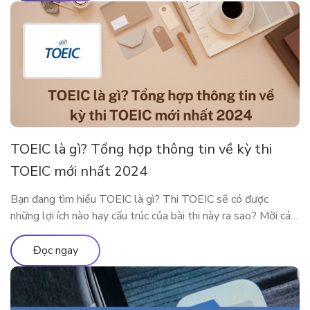
bạn có thể nói […]
TOEIC là gì? Tổng hợp thông tin về kỳ thi
TOEIC mới nhất 2024
Bạn đang tìm hiểu TOEIC là gì? Thi TOEIC sẽ có được
những lợi ích nào hay cấu trúc của bài thi này ra sao? Mời các
độc giả theo chân ELSA Premium để tìm hiểu tất tần tật về
chứng chỉ TOEIC 2024 nhé! TOEIC là gì? Trên các diễn đàn
Đọc ngay
học tiếng Anh […]