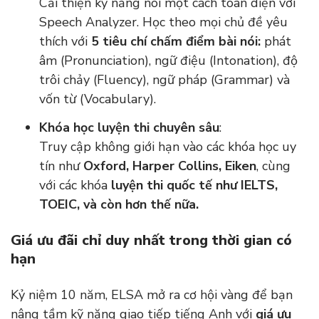
Cải thiện kỹ năng nói một cách toàn diện với
Speech Analyzer. Học theo mọi chủ đề yêu
thích với
5 tiêu chí chấm điểm bài nói:
phát
âm (Pronunciation), ngữ điệu (Intonation), độ
trôi chảy (Fluency), ngữ pháp (Grammar) và
vốn từ (Vocabulary).
Khóa học luyện thi chuyên sâu
:
Truy cập không giới hạn vào các khóa học uy
tín như
Oxford, Harper Collins, Eiken
, cùng
với các khóa
luyện thi quốc tế như IELTS,
TOEIC, và còn hơn thế nữa.
Giá ưu đãi chỉ duy nhất trong thời gian có
hạn
Kỷ niệm 10 năm, ELSA mở ra cơ hội vàng để bạn
nâng tầm kỹ năng giao tiếp tiếng Anh với
giá ưu