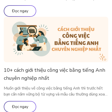
môi trường quốc tế. Vậy có những chứng chỉ thông dụng nào
được Việt Nam và các nước lớn trên thế giới công nhận?
Đọc ngay
Cùng ELSA Premium tìm […]
10+ cách giới thiệu công việc bằng tiếng Anh
chuyên nghiệp nhất
Muốn giới thiệu về công việc bằng tiếng Anh thì trước hết
bạn cần nắm vững bộ từ vựng và mẫu câu thường dùng xoay
quanh công việc của mình. Bài viết dưới đây sẽ cung cấp cho
bạn những từ vựng, mẫu câu xoay quanh chủ đề công việc để
Đọc ngay