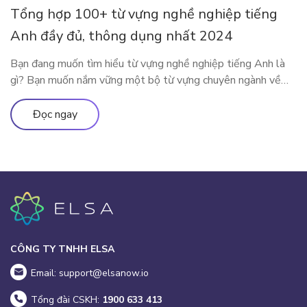
Tổng hợp 100+ từ vựng nghề nghiệp tiếng
Anh đầy đủ, thông dụng nhất 2024
Bạn đang muốn tìm hiểu từ vựng nghề nghiệp tiếng Anh là
gì? Bạn muốn nắm vững một bộ từ vựng chuyên ngành về
nghề nghiệp tiếng Anh đầy đủ và thông dụng? Vậy thì mời
các độc giả theo chân ELSA Premium để khám phá tất tần
Đọc ngay
tật về bộ từ vựng mô tả […]
CÔNG TY TNHH ELSA
Email: support@elsanow.io
Tổng đài CSKH:
1900 633 413