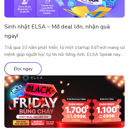
Sinh nhật ELSA – Mở deal lớn, nhận quà
ngay!
Trải qua 10 năm phát triển, từ một startup EdTech mang sứ
mệnh giúp người học tự tin nói tiếng Anh, ELSA Speak nay
đã trở thành nền tảng luyện phát âm và giao tiếp ứng dụng
AI được hàng triệu người dùng tại nhiều quốc gia tin tưởng
Đọc ngay
lựa chọn. Cột mốc 10 năm […]