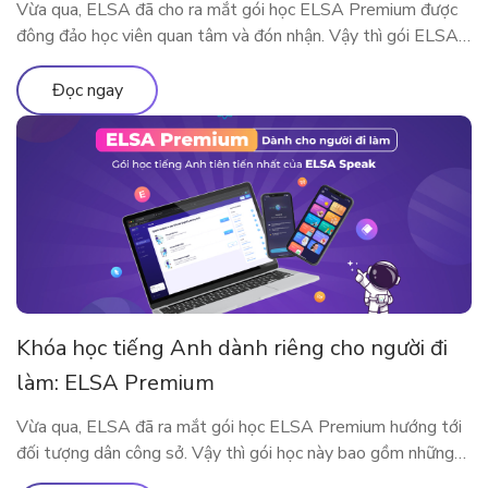
Vừa qua, ELSA đã cho ra mắt gói học ELSA Premium được
đông đảo học viên quan tâm và đón nhận. Vậy thì gói ELSA
Premium có gì khác so với ELSA Pro và ELSA Free? Hãy
cùng tìm hiểu qua bài viết này nhé!
Đọc ngay
Khóa học tiếng Anh dành riêng cho người đi
làm: ELSA Premium
Vừa qua, ELSA đã ra mắt gói học ELSA Premium hướng tới
đối tượng dân công sở. Vậy thì gói học này bao gồm những
gì? Vì sao ELSA Premium lại phù hợp với người đi làm? Hãy