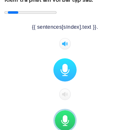
{{ sentences[sIndex].text }}.