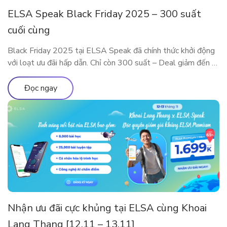
ELSA Speak Black Friday 2025 – 300 suất
cuối cùng
Black Friday 2025 tại ELSA Speak đã chính thức khởi động
với loạt ưu đãi hấp dẫn. Chỉ còn 300 suất – Deal giảm đến 5
Triệu sắp cháy hàng! Đây là dịp đặc biệt trong năm để sở
hữu các gói ELSA Premium và ELSA Pro với giá ưu đãi hiếm
Đọc ngay
có. Trải nghiệm […]
Nhận ưu đãi cực khủng tại ELSA cùng Khoai
Lang Thang [12.11 – 13.11]