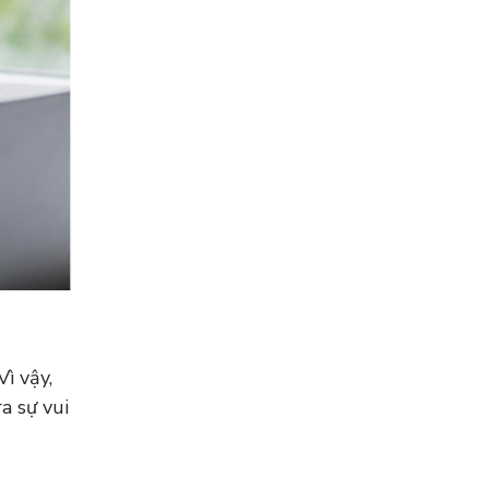
ì vậy,
a sự vui