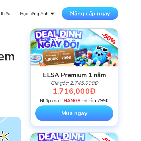
Nâng cấp ngay
 thiệu
Học tiếng Anh
-50%
DANH MỤC BÀI VIẾT
 em
NỘI DUNG MỚI NHẤT
ELSA Premium 1 năm
Giá gốc: 2,745,000Đ
1,716,000Đ
Nhập mã
THANG8
chỉ còn 799K
Mua ngay