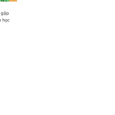
h gặp
p học