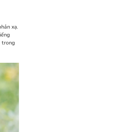
phản xạ.
tiếng
ạ trong